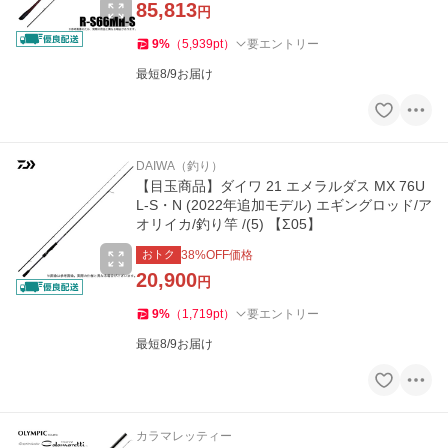
85,813
円
9
%
（
5,939
pt
）
要エントリー
最短8/9お届け
DAIWA（釣り）
【目玉商品】ダイワ 21 エメラルダス MX 76U
L-S・N (2022年追加モデル) エギングロッド/ア
オリイカ/釣り竿 /(5) 【Σ05】
おトク
38
%OFF価格
20,900
円
9
%
（
1,719
pt
）
要エントリー
最短8/9お届け
カラマレッティー