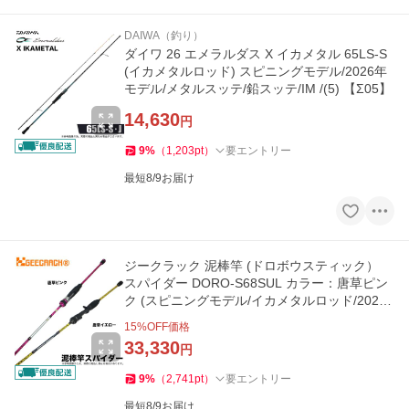
DAIWA（釣り）
ダイワ 26 エメラルダス X イカメタル 65LS-S
(イカメタルロッド) スピニングモデル/2026年
モデル/メタルスッテ/鉛スッテ/IM /(5) 【Σ05】
14,630
円
9
%
（
1,203
pt
）
要エントリー
最短8/9お届け
ジークラック 泥棒竿 (ドロボウスティック）
スパイダー DORO-S68SUL カラー：唐草ピン
ク (スピニングモデル/イカメタルロッド/2020
年新色) /(5) 【Σ05】
15
%OFF価格
33,330
円
9
%
（
2,741
pt
）
要エントリー
最短8/9お届け