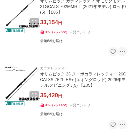
オリムピック カラマレッティ オモリグモデル
21GCALS-702MMH-T (2021年モデル) ロッド/
(5) 【Σ05】
33,154
円
9
%
（
2,725
pt
）
要エントリー
最短8/9お届け
カラマレッティー
オリムピック 26 ヌーボカラマレッティー 26G
CALXS-752L-HS+ (エギングロッド) 2026年モ
デル/スピニング /(5) 【Σ05】
35,420
円
9
%
（
2,914
pt
）
要エントリー
最短8/9お届け