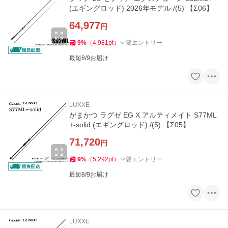
(エギングロッド) 2026年モデル /(5) 【Σ06】
64,977
円
9
%
（
4,981
pt
）
要エントリー
最短8/9お届け
LUXXE
がまかつ ラグゼ EG X アルティメイト S77ML
+-solid (エギングロッド) /(5) 【Σ05】
71,720
円
9
%
（
5,292
pt
）
要エントリー
最短8/9お届け
LUXXE