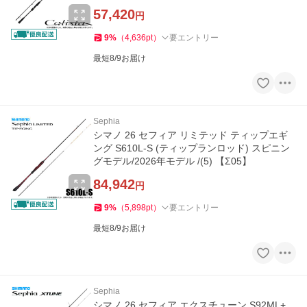
57,420
円
9
%
（
4,636
pt
）
要エントリー
最短8/9お届け
Sephia
シマノ 26 セフィア リミテッド ティップエギ
ング S610L-S (ティップランロッド) スピニン
グモデル/2026年モデル /(5) 【Σ05】
84,942
円
9
%
（
5,898
pt
）
要エントリー
最短8/9お届け
Sephia
シマノ 26 セフィア エクスチューン S92ML+