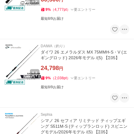
円
9
%
（
4,777
pt
）
要エントリー
最短8/9お届け
DAIWA（釣り）
ダイワ 26 エメラルダス MX 75MMH-S・V (エ
ギングロッド) 2026年モデル /(5) 【Σ05】
24,798
円
9
%
（
2,038
pt
）
要エントリー
最短8/9お届け
Sephia
シマノ 26 セフィア リミテッド ティップエギ
ング S511M-S (ティップランロッド) スピニン
グモデル/2026年モデル /(5) 【Σ05】