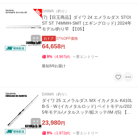
DAIWA（釣り）
(7)【目玉商品】ダイワ 24 エメラルダス STOI
ST ST 74MMH-SMT (エギングロッド) 2024年
モデル/釣り竿 【Σ05】
おトク
37
%OFF価格
64,658
円
9
%
（
4,967
pt
）
要エントリー
最短8/9お届け
DAIWA（釣り）
ダイワ 25 エメラルダス MX イカメタル K410L
B-S・W (イカメタルロッド) ベイトモデル/202
5年モデル/メタルスッテ/鉛スッテ/IM /(5) 【Σ0
5】
23,980
円
9
%
（
1,972
pt
）
要エントリー