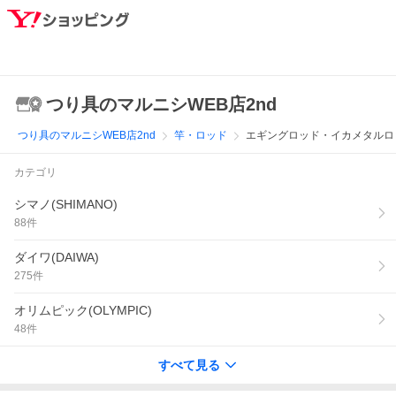
つり具のマルニシWEB店2nd
つり具のマルニシWEB店2nd
竿・ロッド
エギングロッド・イカメタルロ
カテゴリ
シマノ(SHIMANO)
88
件
ダイワ(DAIWA)
275
件
オリムピック(OLYMPIC)
48
件
すべて見る