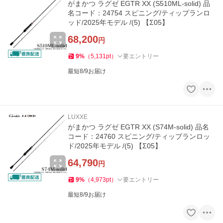
がまかつ ラグゼ EGTR XX (S510ML-solid) 品
名コード：24754 スピニング/ティップランロ
ッド/2025年モデル /(5) 【Σ05】
68,200
円
9
%
（
5,131
pt
）
要エントリー
最短8/9お届け
LUXXE
がまかつ ラグゼ EGTR XX (S74M-solid) 品名
コード：24760 スピニング/ティップランロッ
ド/2025年モデル /(5) 【Σ05】
64,790
円
9
%
（
4,973
pt
）
要エントリー
最短8/9お届け