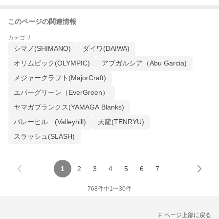
このページの関連情報
カテゴリ
シマノ(SHIMANO)
ダイワ(DAIWA)
オリムピック(OLYMPIC)
アブガルシア（Abu Garcia)
メジャークラフト(MajorCraft)
エバーグリーン（EverGreen）
ヤマガブランクス(YAMAGA Blanks)
バレーヒル (Valleyhill)
天龍(TENRYU)
スラッシュ(SLASH)
1
2
3
4
5
6
7
768
件中
1
〜
30
件
ページ上部に戻る