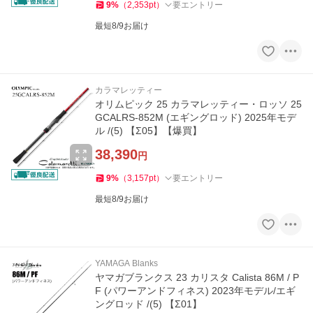
9
%
（
2,353
pt
）
要エントリー
最短8/9お届け
カラマレッティー
オリムピック 25 カラマレッティー・ロッソ 25
GCALRS-852M (エギングロッド) 2025年モデ
ル /(5) 【Σ05】【爆買】
38,390
円
9
%
（
3,157
pt
）
要エントリー
最短8/9お届け
YAMAGA Blanks
ヤマガブランクス 23 カリスタ Calista 86M / P
F (パワーアンドフィネス) 2023年モデル/エギ
ングロッド /(5) 【Σ01】