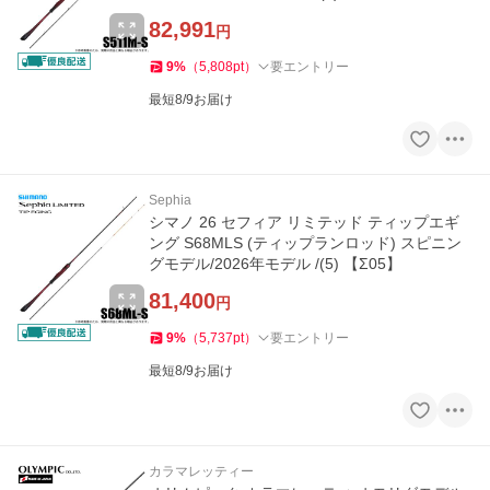
82,991
円
9
%
（
5,808
pt
）
要エントリー
最短8/9お届け
Sephia
シマノ 26 セフィア リミテッド ティップエギ
ング S68MLS (ティップランロッド) スピニン
グモデル/2026年モデル /(5) 【Σ05】
81,400
円
9
%
（
5,737
pt
）
要エントリー
最短8/9お届け
カラマレッティー