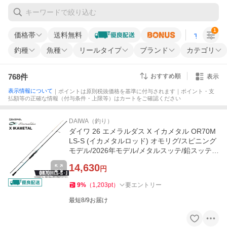
1
価格帯
送料無料
すべての条
釣種
魚種
リールタイプ
ブランド
カテゴリ
768
件
おすすめ順
表示
表示情報について
｜ポイントは原則税抜価格を基準に付与されます｜ポイント・支
払額等の正確な情報（付与条件・上限等）はカートをご確認ください
DAIWA（釣り）
ダイワ 26 エメラルダス X イカメタル OR70M
LS-S (イカメタルロッド) オモリグ/スピニング
モデル/2026年モデル/メタルスッテ/鉛スッテ/I
M /(5) 【Σ05】
14,630
円
9
%
（
1,203
pt
）
要エントリー
最短8/9お届け