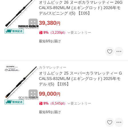
オリムピック 26 ヌーボカラマレッティー 26G
CALXS-892ML/M (エギングロッド) 2026年モ
デル/スピニング /(5) 【Σ05】
39,380
円
9
%
（
3,239
pt
）
要エントリー
最短8/9お届け
カラマレッティー
オリムピック 25 スーパーカラマレッティー G
CALSS-832ML/M (エギングロッド) 2025年モ
デル /(5) 【Σ05】
99,000
円
9
%
（
6,545
pt
）
要エントリー
最短8/9お届け