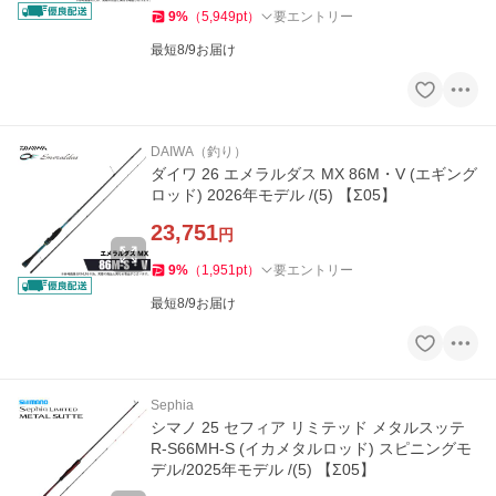
9
%
（
5,949
pt
）
要エントリー
最短8/9お届け
DAIWA（釣り）
ダイワ 26 エメラルダス MX 86M・V (エギング
ロッド) 2026年モデル /(5) 【Σ05】
23,751
円
9
%
（
1,951
pt
）
要エントリー
最短8/9お届け
Sephia
シマノ 25 セフィア リミテッド メタルスッテ
R-S66MH-S (イカメタルロッド) スピニングモ
デル/2025年モデル /(5) 【Σ05】