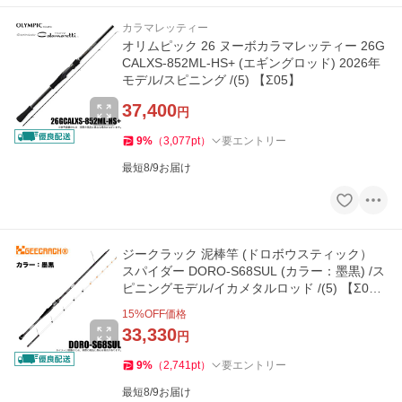
カラマレッティー
オリムピック 26 ヌーボカラマレッティー 26G
CALXS-852ML-HS+ (エギングロッド) 2026年
モデル/スピニング /(5) 【Σ05】
37,400
円
9
%
（
3,077
pt
）
要エントリー
最短8/9お届け
ジークラック 泥棒竿 (ドロボウスティック）
スパイダー DORO‐S68SUL (カラー：墨黒) /ス
ピニングモデル/イカメタルロッド /(5) 【Σ0
5】
15
%OFF価格
33,330
円
9
%
（
2,741
pt
）
要エントリー
最短8/9お届け