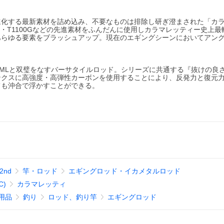
進化する最新素材を詰め込み、不要なものは排除し研ぎ澄まされた「カ
0X・T1100Gなどの先進素材をふんだんに使用しカラマレッティー史上
あらゆる要素をブラッシュアップ。現在のエギングシーンにおいてアン
2MLと双璧をなすバーサタイルロッド。シリーズに共通する『抜けの良
ンクスに高強度・高弾性カーボンを使用することにより、反発力と復元
ても沖合で浮かすことができる。
nd
竿・ロッド
エギングロッド・イカメタルロッド
C)
カラマレッティ
用品
釣り
ロッド、釣り竿
エギングロッド