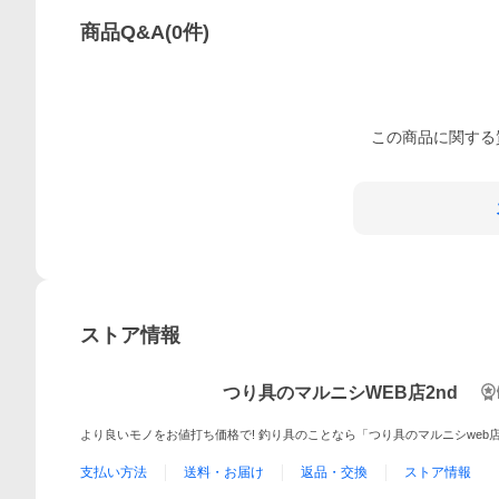
商品Q&A
(
0
件)
この
商品
に関する
ストア情報
つり具のマルニシWEB店2nd
より良いモノをお値打ち価格で! 釣り具のことなら「つり具のマルニシweb店
支払い方法
送料・お届け
返品・交換
ストア情報