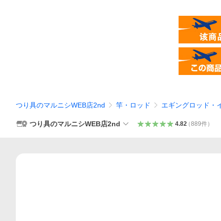
つり具のマルニシWEB店2nd
竿・ロッド
エギングロッド・
つり具のマルニシWEB店2nd
4.82
（
889
件
）