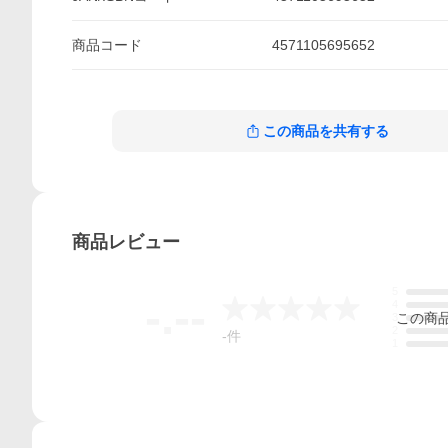
商品
コード
4571105695652
この商品を共有する
商品
レビュー
5
-.--
4
この
商
3
2
-
件
1