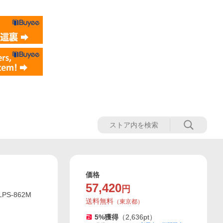
価格
57,420
円
S-862M
送料無料
（
東京都
）
5
%獲得
（
2,636
pt）