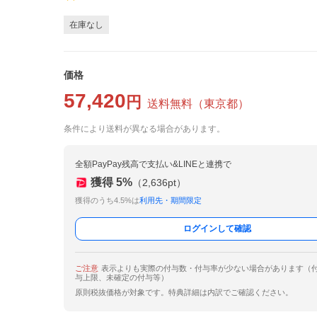
在庫なし
価格
57,420
円
送料無料
（
東京都
）
条件により送料が異なる場合があります。
全額PayPay残高で支払い&LINEと連携で
獲得
5
%
（
2,636
pt）
獲得のうち4.5%は
利用先・期間限定
ログインして確認
ご注意
表示よりも実際の付与数・付与率が少ない場合があります（
与上限、未確定の付与等）
原則税抜価格が対象です。特典詳細は内訳でご確認ください。