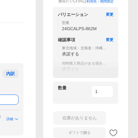
獲得のうち4.5%は
利用先・期間限定
バリエーション
変更
型番
24GCALPS-862M
確認事項
変更
東北地域・北海道・沖縄・
離島等の一部地域は送料無
承諾する
料対象外
同時購入商品がある場合に
は別途送料が必要となる場
承諾する
合あり
内訳
数量
付
在庫がありません
詳細
ギフトで
贈る