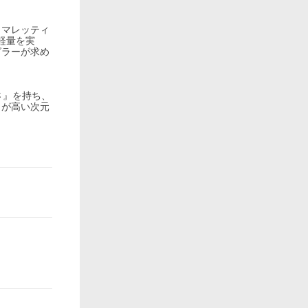
ラマレッティ
最軽量を実
グラーが求め
さ』を持ち、
力が高い次元