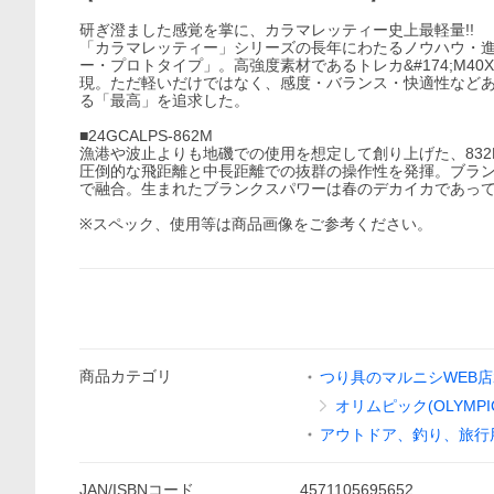
研ぎ澄ました感覚を掌に、カラマレッティー史上最軽量!!
「カラマレッティー」シリーズの長年にわたるノウハウ・
ー・プロトタイプ」。高強度素材であるトレカ&#174;M4
現。ただ軽いだけではなく、感度・バランス・快適性など
る「最高」を追求した。
■24GCALPS-862M
漁港や波止よりも地磯での使用を想定して創り上げた、83
圧倒的な飛距離と中長距離での抜群の操作性を発揮。ブラ
で融合。生まれたブランクスパワーは春のデカイカであっ
※スペック、使用等は商品画像をご参考ください。
商品
カテゴリ
つり具のマルニシWEB店2
オリムピック(OLYMPI
アウトドア、釣り、旅行
JAN/ISBNコード
4571105695652