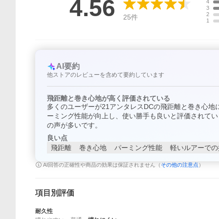
4.56
4
3
2
25
件
1
AI要約
他ストアのレビューを含めて要約しています
飛距離と巻き心地が高く評価されている
多くのユーザーが21アンタレスDCの飛距離と巻き心
ーミング性能が向上し、使い勝手も良いと評価されてい
の声が多いです。
良い点
飛距離
巻き心地
パーミング性能
軽いルアーでの
AI回答の正確性や商品の効果は保証されません（
その他の注意点
）
項目別評価
耐久性