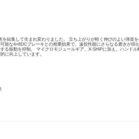
術を結集して生まれ変わりました。 立ち上がりが軽く伸びのよい弾道を
御が可能な4×8DCブレーキとの相乗効果で、遠投性能にさらなる磨きが掛
する振動を抑制。 マイクロモジュールギア、X-SHIPに加え、ハンドル
躍的に向上しています。
0