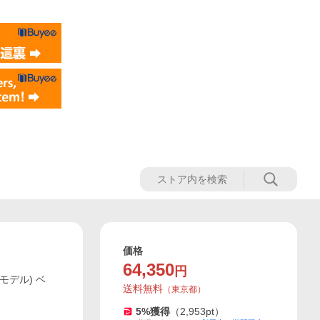
価格
64,350
円
年モデル) ベ
送料無料
（
東京都
）
5
%獲得
（
2,953
pt）