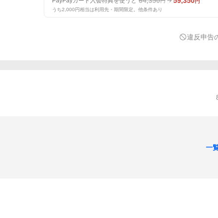
64,350
59,350
PayPayカード入会特典を使うと
円
円
うち2,000円相当は利用先・期間限定。他条件あり
違反申告
一