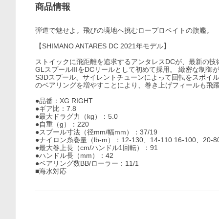
商品情報
弾道で魅せよ。飛びの境地へ挑むロープロベイトの旗艦。
【SHIMANO ANTARES DC 2021年モデル】
ストイックに飛距離を追求するアンタレスDCが、最新の技
GLスプールIIIをDCリールとして初めて採用。 緻密な制
S3Dスプール、サイレントチューンによって回転をスポイル
のベアリングを増やすことにより、巻き上げフィールも飛
●品番：XG RIGHT
●ギア比：7.8
●最大ドラグ力（kg）：5.0
●自重（g）：220
●スプール寸法（径mm/幅mm）：37/19
●ナイロン糸巻量（lb-m）：12-130、14-110 16-100、20-8
●最大巻上長（cm/ハンドル1回転）：91
●ハンドル長（mm）：42
●ベアリング数BB/ローラー：11/1
■海水対応