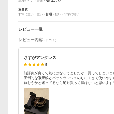
壊れやすい
・
普通
・
壊れにくい
重量感
非常に重い
・
重い
・
普通
・
軽い
・
非常に軽い
レビュー一覧
レビュー内容
（口コミ）
さすがアンタレス
5
前評判が良くて気にはなってましたが、買ってしまいまし
圧倒的な飛距離とバックラッシュのしにくさで使いやすさ
買おうかと迷ってるなら絶対買って損はないと思います‼