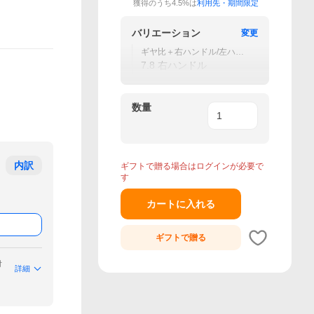
獲得のうち4.5%は
利用先・期間限定
バリエーション
変更
ギヤ比＋右ハンドル/左ハン
ドル
7.8 右ハンドル
数量
内訳
ギフトで贈る場合はログインが必要で
す
カートに入れる
ギフトで
贈る
付
詳細