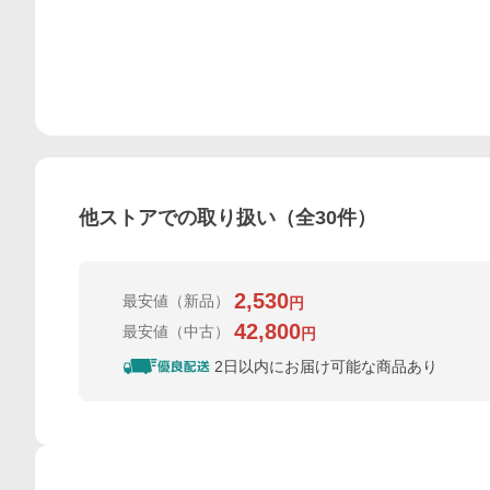
他ストアでの取り扱い（全
30
件）
2,530
最安値
（新品）
円
42,800
最安値
（中古）
円
2日以内にお届け可能な商品あり