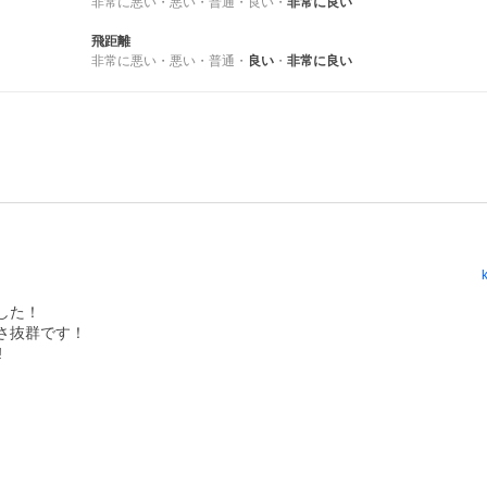
非常に悪い
・
悪い
・
普通
・
良い
・
非常に良い
飛距離
非常に悪い
・
悪い
・
普通
・
良い
・
非常に良い
た！

抜群です！

️