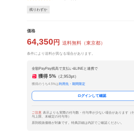
残りわずか
価格
64,350
円
送料無料
（
東京都
）
条件により送料が異なる場合があります。
全額PayPay残高で支払い&LINEと連携で
獲得
5
%
（
2,953
pt）
獲得のうち4.5%は
利用先・期間限定
ログインして確認
ご注意
表示よりも実際の付与数・付与率が少ない場合があります（
与上限、未確定の付与等）
原則税抜価格が対象です。特典詳細は内訳でご確認ください。