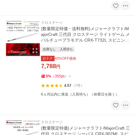
クロステージ
(数量限定特価・送料無料)メジャークラフト/M
ajorCraft 三代目 クロステージ ライトゲーム メ
バルチューブラモデル CRX-T732L スピニング
モデル ルアーロッド
在庫なし
入荷待ち
おトク
40
%OFF価格
7,788
円
5
%
（
355
pt
）
4.57
（
7
件
）
6ヵ月以内に発送（入荷待ち）（休業日を除く）
クロステージ
(数量限定特価)メジャークラフト/MajorCraft 三
代目 クロステージ シーバス CRX-902ML スピ