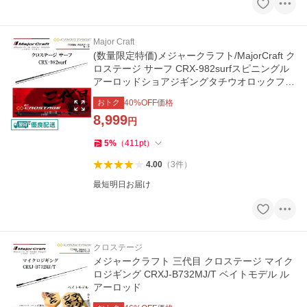
Major Craft
(数量限定特価)メジャークラフト/MajorCraft ク
ロステージ サーフ CRX-982surfスピニングル
アーロッドショアジギングタチウオロックフィ
ッシュ
おトク
40
%OFF価格
8,999
円
5
%
（
411
pt
）
4.00
（
3
件
）
最短明日お届け
クロステージ
メジャークラフト 三代目 クロステージ マイク
ロジギング CRXJ-B732MJ/T ベイトモデル ル
アーロッド