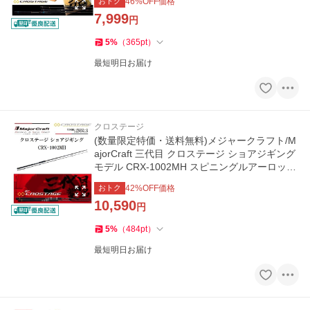
おトク
46
%OFF価格
7,999
円
5
%
（
365
pt
）
最短明日お届け
クロステージ
(数量限定特価・送料無料)メジャークラフト/M
ajorCraft 三代目 クロステージ ショアジギング
モデル CRX-1002MH スピニングルアーロッド
青物・太刀魚・シーバス
おトク
42
%OFF価格
10,590
円
5
%
（
484
pt
）
最短明日お届け