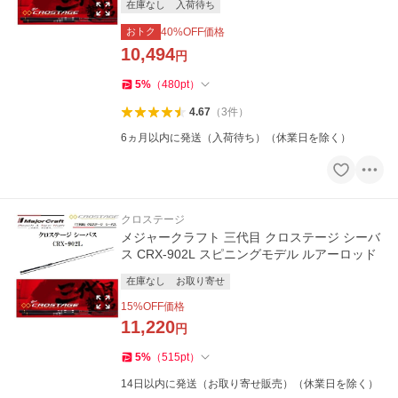
在庫なし
入荷待ち
おトク
40
%OFF価格
10,494
円
5
%
（
480
pt
）
4.67
（
3
件
）
6ヵ月以内に発送（入荷待ち）（休業日を除く）
クロステージ
メジャークラフト 三代目 クロステージ シーバ
ス CRX-902L スピニングモデル ルアーロッド
在庫なし
お取り寄せ
15
%OFF価格
11,220
円
5
%
（
515
pt
）
14日以内に発送（お取り寄せ販売）（休業日を除く）