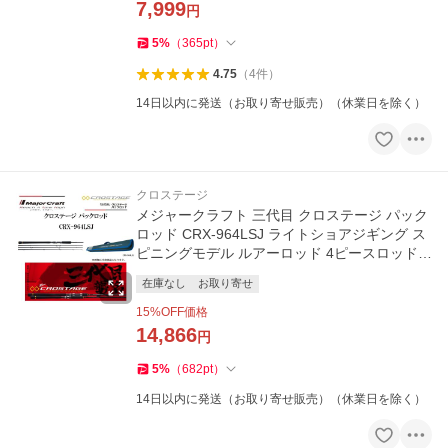
7,999
円
5
%
（
365
pt
）
4.75
（
4
件
）
14日以内に発送（お取り寄せ販売）（休業日を除く）
クロステージ
メジャークラフト 三代目 クロステージ パック
ロッド CRX-964LSJ ライトショアジギング ス
ピニングモデル ルアーロッド 4ピースロッド
(小継ぎ)
在庫なし
お取り寄せ
15
%OFF価格
14,866
円
5
%
（
682
pt
）
14日以内に発送（お取り寄せ販売）（休業日を除く）