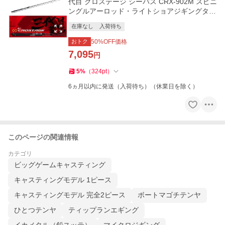
代目 クロステージ シーバス CRX-902M スピニ
ングルアーロッド・ライトショアジギングタチ
ウオロックフィッシュ
在庫なし
入荷待ち
おトク
50
%OFF価格
7,095
円
5
%
（
324
pt
）
6ヵ月以内に発送（入荷待ち）（休業日を除く）
このページの関連情報
カテゴリ
ビッグゲームキャスティング
キャスティングモデル 1ピース
キャスティングモデル 完全2ピース
ボートマゴチテンヤ
ひとつテンヤ
ティップランエギング