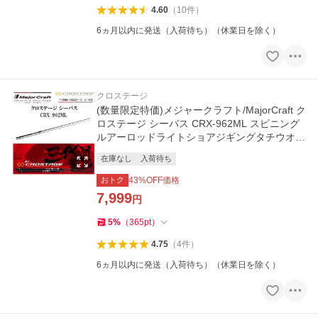
4.60
（
10
件
）
6ヵ月以内に発送（入荷待ち）（休業日を除く）
クロステージ
(数量限定特価)メジャークラフト/MajorCraft ク
ロステージ シーバス CRX-962ML スピニング
ルアーロッドライトショアジギングタチウオロ
ックフィッシュ
在庫なし
入荷待ち
おトク
43
%OFF価格
7,999
円
5
%
（
365
pt
）
4.75
（
4
件
）
6ヵ月以内に発送（入荷待ち）（休業日を除く）