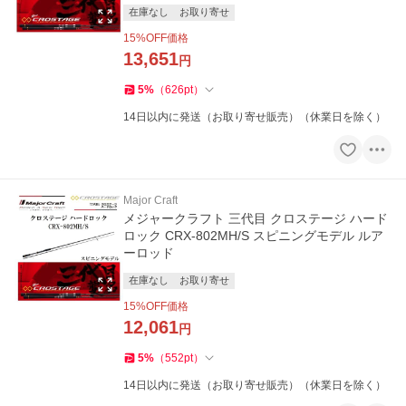
在庫なし
お取り寄せ
15
%OFF価格
13,651
円
5
%
（
626
pt
）
14日以内に発送（お取り寄せ販売）（休業日を除く）
Major Craft
メジャークラフト 三代目 クロステージ ハード
ロック CRX-802MH/S スピニングモデル ルア
ーロッド
在庫なし
お取り寄せ
15
%OFF価格
12,061
円
5
%
（
552
pt
）
14日以内に発送（お取り寄せ販売）（休業日を除く）