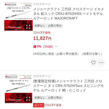
クロステージ
メジャークラフト 三代目 クロステージ イカメ
タル 鉛スッテ CRXJ-B702H/NS ベイトモデル
ルアーロッド MAJORCRAFT
在庫なし
お取り寄せ
23
%OFF価格
11,827
円
5
%
（
542
pt
）
14日以内に発送（お取り寄せ販売）（休業日を除く）
クロステージ
(数量限定特価)メジャークラフト 三代目 クロ
ステージ タコ CRX-S702H/Taco スピニングモ
デル ルアーロッド 蛸・たこロッド
在庫なし
お取り寄せ
おトク
43
%OFF価格