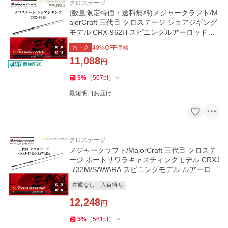
クロステージ
(数量限定特価・送料無料)メジャークラフト/M
ajorCraft 三代目 クロステージ ショアジギング
モデル CRX-962H スピニングルアーロッド青
物・太刀魚・シーバス
おトク
40
%OFF価格
11,088
円
5
%
（
507
pt
）
最短明日お届け
クロステージ
メジャークラフト/MajorCraft 三代目 クロステ
ージ ボートサワラキャスティングモデル CRXJ
-732M/SAWARA スピニングモデル ルアーロッ
ド
在庫なし
入荷待ち
12,248
円
5
%
（
561
pt
）