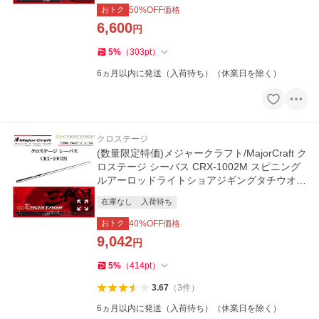
おトク
50
%OFF価格
6,600
円
5
%
（
303
pt
）
6ヵ月以内に発送（入荷待ち）（休業日を除く）
クロステージ
(数量限定特価)メジャークラフト/MajorCraft ク
ロステージ シーバス CRX-1002M スピニング
ルアーロッドライトショアジギングタチウオロ
ックフィッシュ
在庫なし
入荷待ち
おトク
40
%OFF価格
9,042
円
5
%
（
414
pt
）
3.67
（
3
件
）
6ヵ月以内に発送（入荷待ち）（休業日を除く）