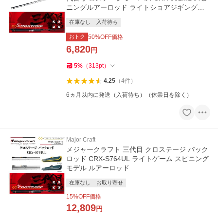
ニングルアーロッド ライトショアジギング・
タチウオロックフィッシュ
在庫なし
入荷待ち
おトク
50
%OFF価格
6,820
円
5
%
（
313
pt
）
4.25
（
4
件
）
6ヵ月以内に発送（入荷待ち）（休業日を除く）
Major Craft
メジャークラフト 三代目 クロステージ パック
ロッド CRX-S764UL ライトゲーム スピニング
モデル ルアーロッド
在庫なし
お取り寄せ
15
%OFF価格
12,809
円