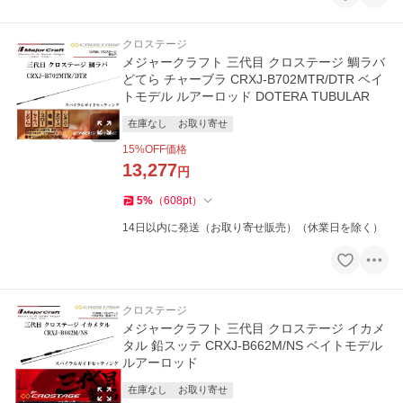
クロステージ
メジャークラフト 三代目 クロステージ 鯛ラバ
どてら チャーブラ CRXJ-B702MTR/DTR ベイ
トモデル ルアーロッド DOTERA TUBULAR
在庫なし
お取り寄せ
15
%OFF価格
13,277
円
5
%
（
608
pt
）
14日以内に発送（お取り寄せ販売）（休業日を除く）
クロステージ
メジャークラフト 三代目 クロステージ イカメ
タル 鉛スッテ CRXJ-B662M/NS ベイトモデル
ルアーロッド
在庫なし
お取り寄せ