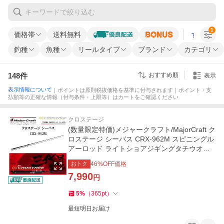
1
価格帯
送料無料
すべての条
釣種
魚種
リールタイプ
ブランド
カテゴリ
148
件
おすすめ順
表示
表示情報について
｜ポイントは原則税抜価格を基準に付与されます｜ポイント・支
払額等の正確な情報（付与条件・上限等）はカートをご確認ください
クロステージ
(数量限定特価)メジャークラフト/MajorCraft ク
ロステージ シーバス CRX-962M スピニングル
アーロッド ライトショアジギングタチウオロ
ックフィッシュ
おトク
46
%OFF価格
7,990
円
5
%
（
365
pt
）
最短明日お届け