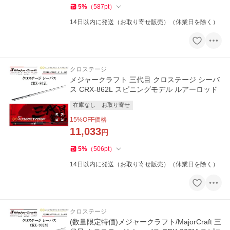
5
%
（
587
pt
）
14日以内に発送（お取り寄せ販売）（休業日を除く）
クロステージ
メジャークラフト 三代目 クロステージ シーバ
ス CRX-862L スピニングモデル ルアーロッド
在庫なし
お取り寄せ
15
%OFF価格
11,033
円
5
%
（
506
pt
）
14日以内に発送（お取り寄せ販売）（休業日を除く）
クロステージ
(数量限定特価)メジャークラフト/MajorCraft 三