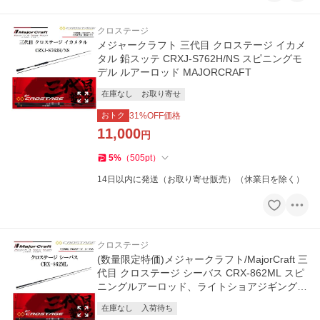
クロステージ
メジャークラフト 三代目 クロステージ イカメ
タル 鉛スッテ CRXJ-S762H/NS スピニングモ
デル ルアーロッド MAJORCRAFT
在庫なし
お取り寄せ
おトク
31
%OFF価格
11,000
円
5
%
（
505
pt
）
14日以内に発送（お取り寄せ販売）（休業日を除く）
クロステージ
(数量限定特価)メジャークラフト/MajorCraft 三
代目 クロステージ シーバス CRX-862ML スピ
ニングルアーロッド、ライトショアジギングタ
チウオロックフィッシュ
在庫なし
入荷待ち