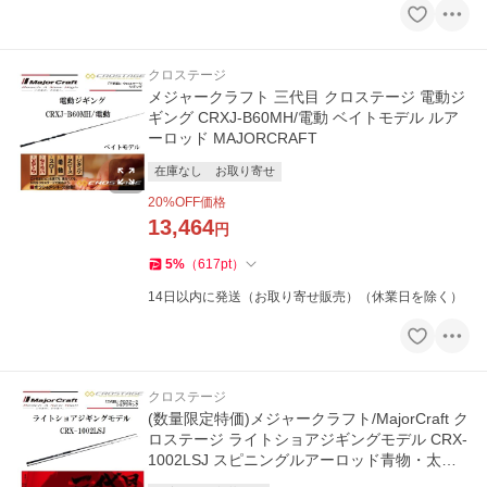
クロステージ
メジャークラフト 三代目 クロステージ 電動ジ
ギング CRXJ-B60MH/電動 ベイトモデル ルア
ーロッド MAJORCRAFT
在庫なし
お取り寄せ
20
%OFF価格
13,464
円
5
%
（
617
pt
）
14日以内に発送（お取り寄せ販売）（休業日を除く）
クロステージ
(数量限定特価)メジャークラフト/MajorCraft ク
ロステージ ライトショアジギングモデル CRX-
1002LSJ スピニングルアーロッド青物・太刀
魚・シーバス