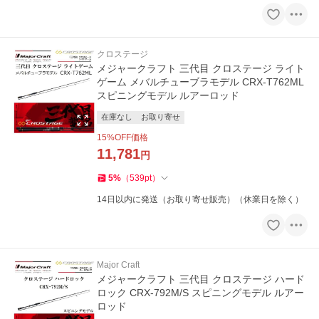
クロステージ
メジャークラフト 三代目 クロステージ ライト
ゲーム メバルチューブラモデル CRX-T762ML
スピニングモデル ルアーロッド
在庫なし
お取り寄せ
15
%OFF価格
11,781
円
5
%
（
539
pt
）
14日以内に発送（お取り寄せ販売）（休業日を除く）
Major Craft
メジャークラフト 三代目 クロステージ ハード
ロック CRX-792M/S スピニングモデル ルアー
ロッド