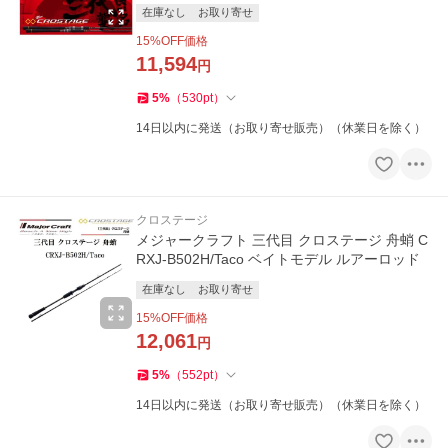
在庫なし
お取り寄せ
15
%OFF価格
11,594
円
5
%
（
530
pt
）
14日以内に発送（お取り寄せ販売）（休業日を除く）
クロステージ
メジャークラフト 三代目 クロステージ 舟蛸 C
RXJ-B502H/Taco ベイトモデル ルアーロッド
在庫なし
お取り寄せ
15
%OFF価格
12,061
円
5
%
（
552
pt
）
14日以内に発送（お取り寄せ販売）（休業日を除く）