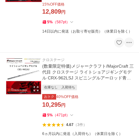
15
%OFF価格
12,809
円
5
%
（
587
pt
）
14日以内に発送（お取り寄せ販売）（休業日を除く）
クロステージ
(数量限定特価)メジャークラフト/MajorCraft 三
代目 クロステージ ライトショアジギングモデ
ル CRX-962LSJ スピニングルアーロッド青物
太刀魚シーバス
在庫なし
入荷待ち
おトク
40
%OFF価格
10,295
円
5
%
（
471
pt
）
4.67
（
3
件
）
6ヵ月以内に発送（入荷待ち）（休業日を除く）