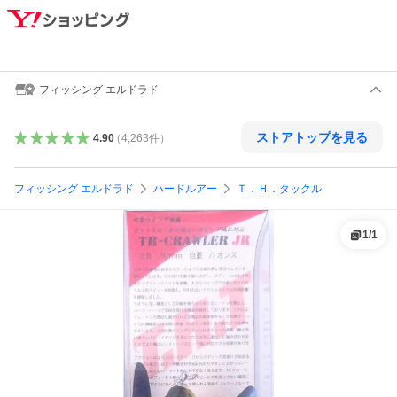
フィッシング エルドラド
ストアトップを見る
4.90
（
4,263
件
）
フィッシング エルドラド
ハードルアー
Ｔ．Ｈ．タックル
1
/
1