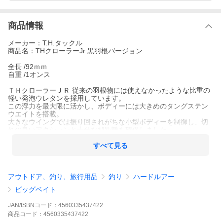
商品情報
メーカー：T.H.タックル
商品名：THクローラーJr 黒羽根バージョン
全長 /92ｍｍ
自重 /1オンス
ＴＨクローラーＪＲ 従来の羽根物には使えなかったような比重の
軽い発泡ウレタンを採用しています。
この浮力を最大限に活かし、ボディーには大きめのタングステン
ウエイトを搭載。
大きなウイングでは振り回されがちな小型ボディーを制御し、切
れの良いアクションと十分な飛距離を確保しました。
今までにない構造として羽根を後ろから支えるヒートンを廃止
し、ローラーパーツで羽根を受ける構造を採用しております。
すべて見る
これによりヒートンの微妙な曲がりによる製品の個体差をなくす
効果が一つ。
さらに機能面では羽根の角度（かぶさり具合）を可変化させる意
アウトドア、釣り、旅行用品
釣り
ハードルアー
味があります。
この可変ウイングシステムはボディーの姿勢（静止時は直立〜ス
ビッグベイト
ピードアップするにつれて水平に変化）に組み合わせることでよ
り幅広いリトリーブスピード域に対応できる効果があります。
JAN/ISBNコード：
4560335437422
商品
コード：
4560335437422