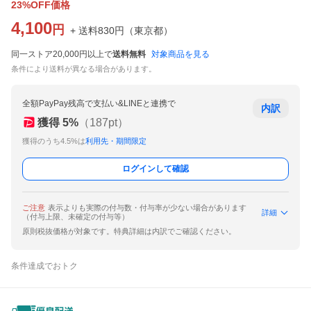
23%OFF価格
4,100
円
+ 送料
830
円
（
東京都
）
同一ストア20,000円以上で
送料無料
対象商品を見る
条件により送料が異なる場合があります。
全額PayPay残高で支払い&LINEと連携で
内訳
獲得
5
%
（
187
pt）
獲得のうち4.5%は
利用先・期間限定
ログインして確認
ご注意
表示よりも実際の付与数・付与率が少ない場合があります
詳細
（付与上限、未確定の付与等）
原則税抜価格が対象です。特典詳細は内訳でご確認ください。
条件達成でおトク