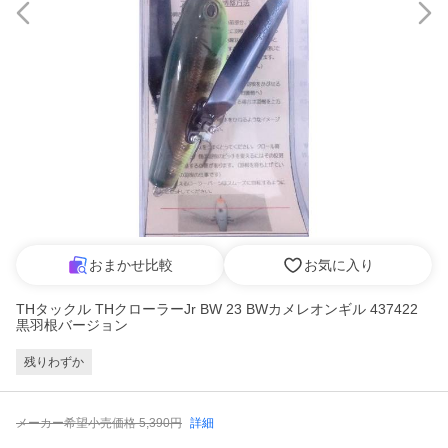
おまかせ比較
お気に入り
THタックル THクローラーJr BW 23 BWカメレオンギル 437422
黒羽根バージョン
残りわずか
メーカー希望小売価格
5,390
円
詳細