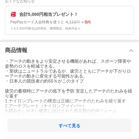
おトクなお知らせ
合計5,000円相当プレゼント！
4,116
0
PayPayカード入会特典を使うと
円
円
うち2,000円相当は利用先・期間限定。他条件あり
商品情報
・アーチの動きをより安定させる機能があれば、スポーツ障害や
姿勢のロスを軽減できる。
・形状はニュートラルであるが、疲労とともにアーチが下がりロ
ーアーチの動きに変化する可能性がある。
・日本人の競技者の約55％がこのタイプ
疲労の蓄積時にアーチの低下を予防 安定したアーチのたわみを繰
り返す
1.ナイロンプレートの構造は正確にアーチのたわみを繰り返す
2.アーチプレート（ナイロンファイバー）
3.踏み出しやすい硬度に設計された前足部のEVAフォーム
4.持続性を保つ硬度に設計されたヒール部のEVAフォーム
品番 サイズ
すべて見る
12711 XS -23cm 1組2個入り
12712 S 23cm -24.5cm 1組2個入り