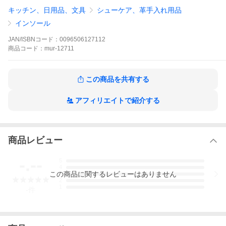
12715 M 24.5cm -26cm 1組2個入り
キッチン、日用品、文具
シューケア、革手入れ用品
12716 L 26cm -27.5cm 1組2個入り
12717 XL 27.5cm -29cm 1組2個入り
インソール
【メーカー取り寄せ商品】メーカー在庫次第では、欠品・完売の
JAN/ISBNコード：
0096506127112
場合があります。お客様ご都合での返品・キャンセルは固くお断
商品
コード：
mur-12711
りさせて頂きます。
この商品を共有する
アフィリエイトで紹介する
商品レビュー
-.--
5
4
この
商品
に関するレビューはありません
3
2
1
-
件