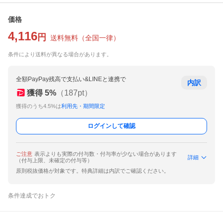
価格
4,116
円
送料無料
（
全国一律
）
条件により送料が異なる場合があります。
全額PayPay残高で支払い&LINEと連携で
内訳
獲得
5
%
（
187
pt）
獲得のうち4.5%は
利用先・期間限定
ログインして確認
ご注意
表示よりも実際の付与数・付与率が少ない場合があります
詳細
（付与上限、未確定の付与等）
原則税抜価格が対象です。特典詳細は内訳でご確認ください。
条件達成でおトク