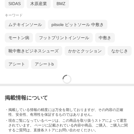
SIDAS
木原産業
BMZ
キーワード
ムテキインソール
pitsole ピットソール 中敷き
モートン病
フットプリントインソール
中敷き
靴中敷きビジネスシューズ
かかとクッション
なかじき
アシート
アシートb
掲載情報について
・掲載している情報の精度には万全を期しておりますが、その内容の正確
性、安全性、有用性を保証するものではありません。
・現在ご覧になっているページは、この
商品
を取り扱うストアによって運営
されています。 ページに記載されている内容
や商品、ご購入
、ご購入に関
するご質問は、直接各ストアにお問い合わせください。