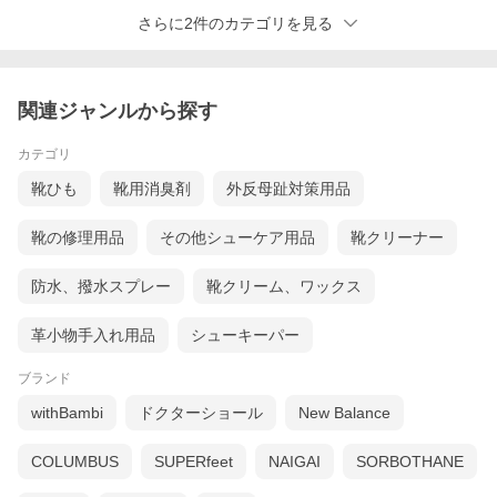
さらに2件のカテゴリを見る
関連ジャンルから探す
カテゴリ
靴ひも
靴用消臭剤
外反母趾対策用品
靴の修理用品
その他シューケア用品
靴クリーナー
防水、撥水スプレー
靴クリーム、ワックス
革小物手入れ用品
シューキーパー
ブランド
withBambi
ドクターショール
New Balance
COLUMBUS
SUPERfeet
NAIGAI
SORBOTHANE