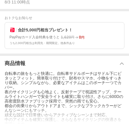
8/3 11:00
時点
おトクなお知らせ
合計5,000円相当プレゼント！
1,620
0
PayPayカード入会特典を使うと
円
円
うち2,000円相当は利用先・期間限定。他条件あり
商品情報
自転車の旅をもっと快適に。自転車サドルポーチはサドル下にピ
タッとフィット。簡単取り付けで、財布やスマホ、小物をすっき
り収納。シンプルながら、必要なアイテムはこのポーチ一つでカ
バー。
夜のサイクリングも心地よく。反射テープで視認性アップ、テー
ルライトハンガーで安全ライトも確実に取り付け。さらに600Dの
高密度防水ファブリック採用で、突然の雨でも安心。
都会の街乗りからアウトドアまで、シックなブラックカラーがど
んなシーンにもマッチ。
頑丈な設計で日常使いからアクティブなシーンまで対応。
中のアイテムを確実に保護し、さらなるサイクリングの快適さを
実現します。
毎回の旅を、もっと楽しく、もっと快適に。