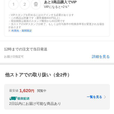
あと
3
商品購入でVIP
VIPになると+
2
％
※
・VIPスタンプを貯めるにはログインする必要があります
・この商品は対象です（通常価格600円以上）
・有効期限は最新のスタンプ獲得から60日間です
・当ストアのVIPスタンプが終了、もしくは付与条件や特典倍率等が変更される場合
があります
※
利用先・期間限定
12時までの注文で当日発送
詳細を見る
お届け日指定可
他ストアでの取り扱い（全
2
件）
1,620
最安値
閲覧中
円
一覧を見る
2日以内にお届け可能な商品あり