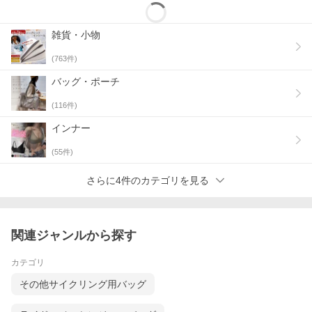
雑貨・小物
(
763
件)
バッグ・ポーチ
(
116
件)
インナー
(
55
件)
さらに4件のカテゴリを見る
関連ジャンルから探す
カテゴリ
その他サイクリング用バッグ