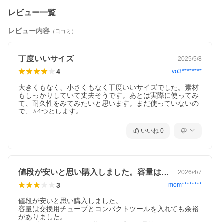
レビュー一覧
レビュー内容
（口コミ）
丁度いいサイズ
2025/5/8
4
vo3********
大きくもなく、小さくもなく丁度いいサイズでした。素材
ファッション ＞ バッグ・ポーチ
もしっかりしていて丈夫そうです。あとは実際に使ってみ
て、耐久性をみてみたいと思います。まだ使っていないの
自転車サドルポーチ マウンテンバイクシート チューブバッグ
で、⭐️4つとします。
テールバッグ アクセサリー 自転車 サイクリングバッグ ツーリ
ング 高品質 軽量 スタイリッシュ
いいね
0
値段が安いと思い購入しました。容量は交…
2026/4/7
3
mom********
値段が安いと思い購入しました。

容量は交換用チューブとコンパクトツールを入れても余裕
がありました。
