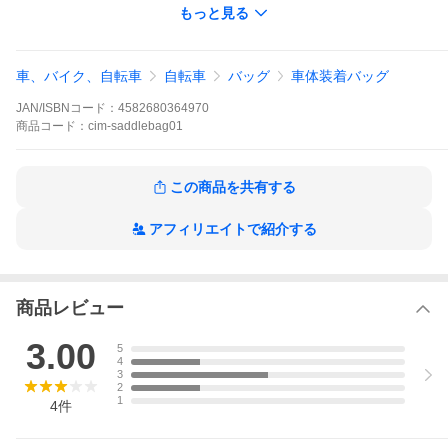
もっと見る
自転車サドルポーチがあなたのサイクリングを、しっかりサポー
トします。
カラー：ブラック
車、バイク、自転車
自転車
バッグ
車体装着バッグ
サイズ：20cm×8cm×6cm(長さ×高さ×幅)
主要機能：防水
JAN/ISBNコード：
4582680364970
容量：大容量
素材：600D、反射ストリップ
商品
コード：
cim-saddlebag01
取り付け位置：サドル
固定方法：ベルクロ取り付け
この商品を共有する
爆買
アフィリエイトで紹介する
商品レビュー
3.00
5
4
3
2
1
4
件