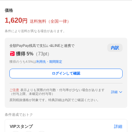
価格
1,620
円
送料無料
（
全国一律
）
条件により送料が異なる場合があります。
全額PayPay残高で支払い&LINEと連携で
内訳
獲得
5
%
（
73
pt）
獲得のうち4.5%は
利用先・期間限定
ログインして確認
ご注意
表示よりも実際の付与数・付与率が少ない場合があります
詳細
（付与上限、未確定の付与等）
原則税抜価格が対象です。特典詳細は内訳でご確認ください。
条件達成でおトク
VIPスタンプ
詳細