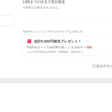
12時までの注文で翌日発送
※休業日は発送されません。
Yahoo!ショッピングからのオトクなお知らせ
合計5,000円相当プレゼント！
2,300
0
PayPayカード入会特典を使うと
円
円
うち2,000円相当は利用先・期間限定。他条件あり
違反申告