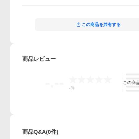
この商品を共有する
商品
レビュー
5
-.--
4
この
商
3
2
-
件
1
商品Q&A
(
0
件)