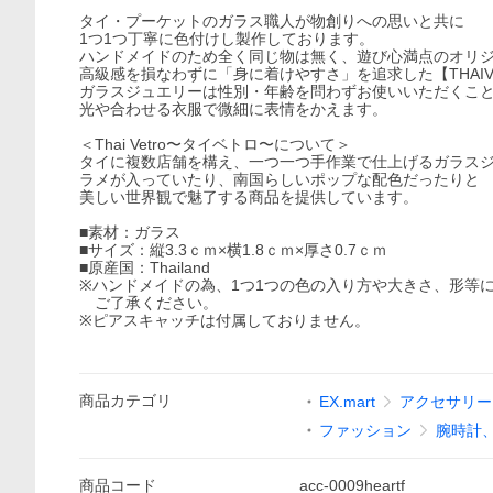
タイ・プーケットのガラス職人が物創りへの思いと共に
1つ1つ丁寧に色付けし製作しております。
ハンドメイドのため全く同じ物は無く、遊び心満点のオリ
高級感を損なわずに「身に着けやすさ」を追求した【THAIV
ガラスジュエリーは性別・年齢を問わずお使いいただくこ
光や合わせる衣服で微細に表情をかえます。
＜Thai Vetro〜タイベトロ〜について＞
タイに複数店舗を構え、一つ一つ手作業で仕上げるガラス
ラメが入っていたり、南国らしいポップな配色だったりと
美しい世界観で魅了する商品を提供しています。
■素材：ガラス
■サイズ：縦3.3ｃｍ×横1.8ｃｍ×厚さ0.7ｃｍ
■原産国：Thailand
※ハンドメイドの為、1つ1つの色の入り方や大きさ、形等
ご了承ください。
※ピアスキャッチは付属しておりません。
商品
カテゴリ
EX.mart
アクセサリー（
ファッション
腕時計
商品
コード
acc-0009heartf