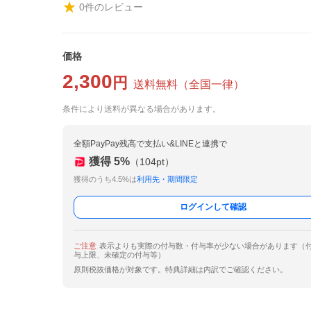
0
件のレビュー
価格
2,300
円
送料無料
（
全国一律
）
条件により送料が異なる場合があります。
全額PayPay残高で支払い&LINEと連携で
獲得
5
%
（
104
pt）
獲得のうち4.5%は
利用先・期間限定
ログインして確認
ご注意
表示よりも実際の付与数・付与率が少ない場合があります（
与上限、未確定の付与等）
原則税抜価格が対象です。特典詳細は内訳でご確認ください。