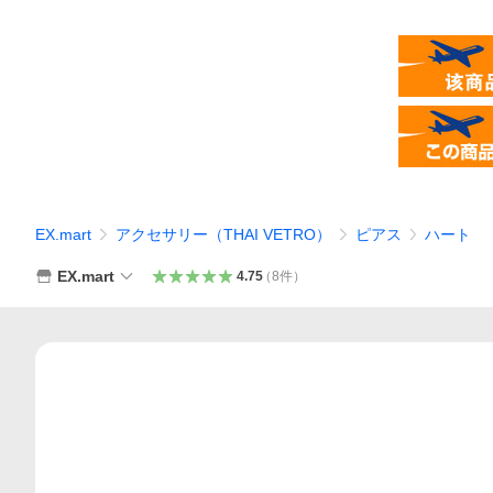
EX.mart
アクセサリー（THAI VETRO）
ピアス
ハート
EX.mart
4.75
（
8
件
）