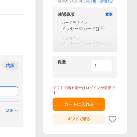
獲得のうち4.5%は
利用先・期間限定
確認事項
変更
カードデザイン
メッセージカードは不要
です
メッセージ
メッセージカードは不要
です
数量
内訳
ギフトで贈る場合はログインが必要で
す
カートに入れる
付
詳細
ギフトで
贈る