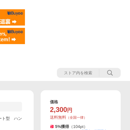
価格
2,300
円
送料無料
（
全国一律
）
ハート型 ハン
5
%獲得
（
104
pt）