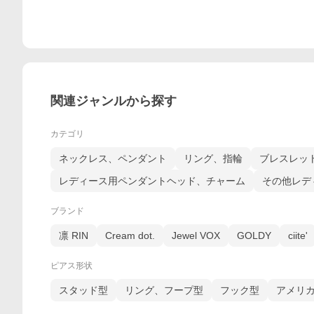
関連ジャンルから探す
カテゴリ
ネックレス、ペンダント
リング、指輪
ブレスレッ
レディース用ペンダントヘッド、チャーム
その他レデ
ブランド
凛 RIN
Cream dot.
Jewel VOX
GOLDY
ciite'
ピアス形状
スタッド型
リング、フープ型
フック型
アメリ