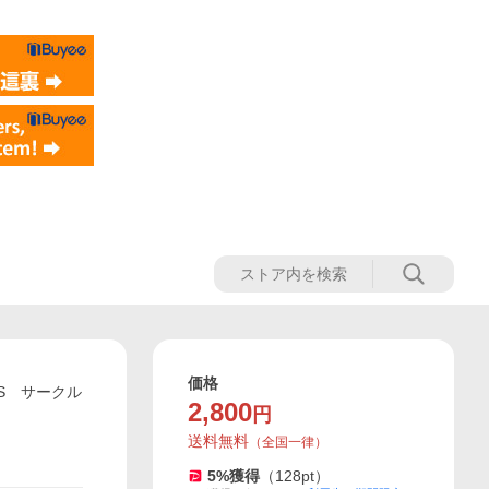
価格
 S サークル
2,800
円
送料無料
（
全国一律
）
5
%獲得
（
128
pt）