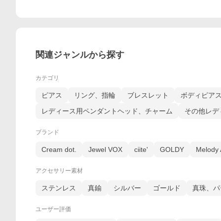
関連ジャンルから探す
カテゴリ
ピアス
リング、指輪
ブレスレット
ボディピア
レディース用ペンダントヘッド、チャーム
その他レデ
ブランド
Cream dot.
Jewel VOX
ciite'
GOLDY
Melody 
アクセサリー素材
ステンレス
真鍮
シルバー
ゴールド
真珠、パ
ユーザー評価