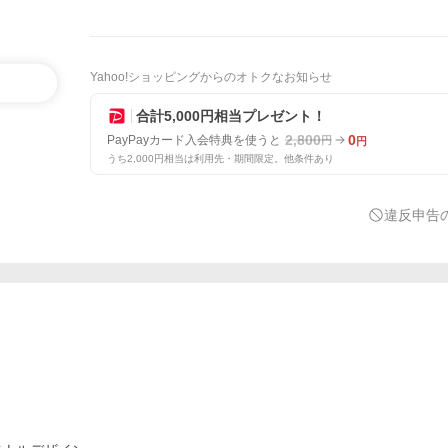
Yahoo!ショッピングからのオトクなお知らせ
合計5,000円相当プレゼント！
2,800
0
PayPayカード入会特典を使うと
円
円
うち2,000円相当は利用先・期間限定。他条件あり
違反申告