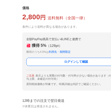
価格
2,800
円
送料無料
（
全国一律
）
条件により送料が異なる場合があります。
全額PayPay残高で支払い&LINEと連携で
獲得
5
%
（
128
pt）
獲得のうち4.5%は
利用先・期間限定
ログインして確認
ご注意
表示よりも実際の付与数・付与率が少ない場合があります（
与上限、未確定の付与等）
原則税抜価格が対象です。特典詳細は内訳でご確認ください。
12時までの注文で翌日発送
※休業日は発送されません。