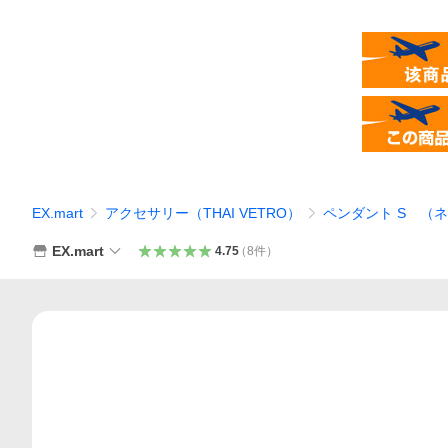
EX.mart
アクセサリー（THAI VETRO）
ペンダント S （ネ
EX.mart
4.75
（
8
件
）