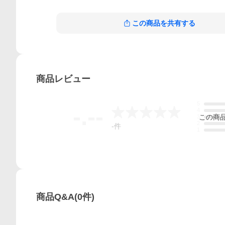
この商品を共有する
商品
レビュー
5
-.--
4
この
商
3
2
-
件
1
商品Q&A
(
0
件)