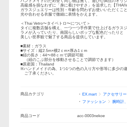
ハンドメイドのため全く同じ物は無く、遊び心満点のオリ
高級感を損なわずに「身に着けやすさ」を追求した【THAIV
ガラスジュエリーは性別・年齢を問わずお使いいただくこ
光や合わせる衣服で微細に表情をかえます。
＜Thai Vetro〜タイベトロ〜について＞
タイに複数店舗を構え、一つ一つ手作業で仕上げるガラス
ラメが入っていたり、南国らしいポップな配色だったりと
美しい世界観で魅了する商品を提供しています。
■素材：ガラス
■サイズ：縦2.5m×横2ｃm×厚み1ｃm
■紐の長さ：44〜88ｃｍで調節可能
（紐のこぶ部分を移動させることで調節できます）
■原産国：Thailand
※ハンドメイドの為、1つ1つの色の入り方や形等に多少の
ご了承ください。
商品
カテゴリ
EX.mart
アクセサリー（
ファッション
腕時計
商品
コード
acc-0003nekoe