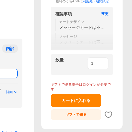
獲得のうち4.5%は
利用先・期間限定
確認事項
変更
カードデザイン
メッセージカードは不要
です
メッセージ
メッセージカードは不要
です
内訳
数量
ギフトで贈る場合はログインが必要で
す
付
詳細
カートに入れる
ギフトで
贈る