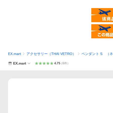
EX.mart
アクセサリー（THAI VETRO）
ペンダント S （ネ
EX.mart
4.75
（
8
件
）