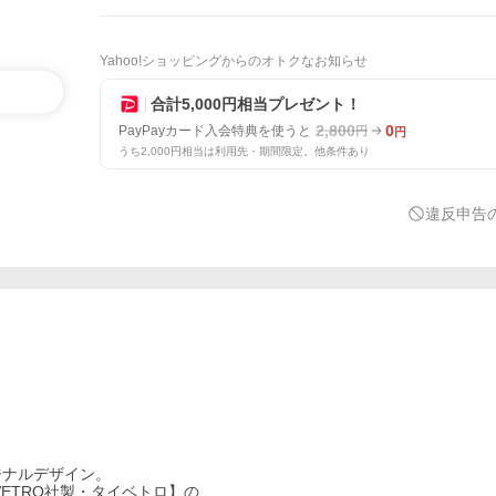
Yahoo!ショッピングからのオトクなお知らせ
合計5,000円相当プレゼント！
2,800
0
PayPayカード入会特典を使うと
円
円
うち2,000円相当は利用先・期間限定。他条件あり
違反申告
ジナルデザイン。
ETRO社製・タイベトロ】の