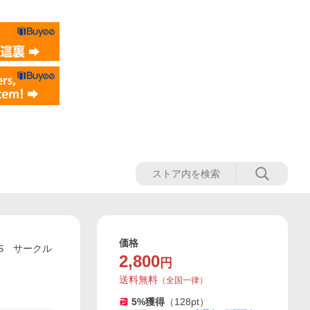
価格
 S サークル
2,800
円
送料無料
（
全国一律
）
5
%獲得
（
128
pt）