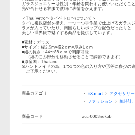
ガラスジュエリーは性別・年齢を問わずお使いいただくこ
光や合わせる衣服で微細に表情をかえます。
＜Thai Vetro〜タイベトロ〜について＞
タイに複数店舗を構え、一つ一つ手作業で仕上げるガラス
ラメが入っていたり、南国らしいポップな配色だったりと
美しい世界観で魅了する商品を提供しています。
■素材：ガラス
■サイズ：縦2.5m×横2ｃm×厚み1ｃm
■紐の長さ：44〜88ｃｍで調節可能
（紐のこぶ部分を移動させることで調節できます）
■原産国：Thailand
※ハンドメイドの為、1つ1つの色の入り方や形等に多少の
ご了承ください。
商品
カテゴリ
EX.mart
アクセサリー（
ファッション
腕時計
商品
コード
acc-0003nekob