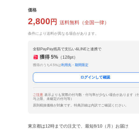
価格
2,800
円
送料無料
（
全国一律
）
条件により送料が異なる場合があります。
全額PayPay残高で支払い&LINEと連携で
獲得
5
%
（
128
pt）
獲得のうち4.5%は
利用先・期間限定
ログインして確認
ご注意
表示よりも実際の付与数・付与率が少ない場合があります（
与上限、未確定の付与等）
原則税抜価格が対象です。特典詳細は内訳でご確認ください。
東京都は12時までの注文で、最短8/10（月）お届け