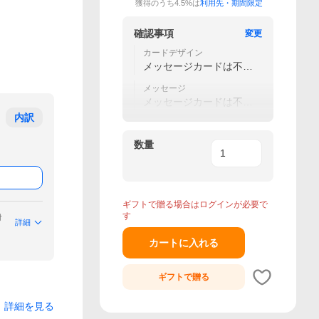
獲得のうち4.5%は
利用先・期間限定
確認事項
変更
カードデザイン
メッセージカードは不要
です
メッセージ
メッセージカードは不要
です
内訳
数量
ギフトで贈る場合はログインが必要で
す
付
詳細
カートに入れる
ギフトで
贈る
詳細を見る