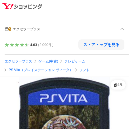
エクセラープラス
ストアトップを見る
4.63
（
2,090
件
）
エクセラープラス
ゲーム(中古)
テレビゲーム
PS Vita（プレイステーション ヴィータ）
ソフト
1
/
1