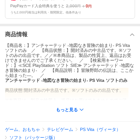
2,000
0
PayPayカード入会特典を使うと
円
円
うち2,000円相当は利用先・期間限定。他条件あり
商品情報
【商品名：】アンチャーテッド -地図なき冒険の始まり- PS Vita
ソフトのみ ／ 【商品状態：】開封済みの中古品です。※ソフ
トのみの出品です。／／※本商品は、製品の性質上、返品はお受
けできませんのでご了承ください。 ／ 【検索用キーワー
ド：】≪SCE PlayStation ソフト SIE≫ アンチャーテッド -地図な
き冒険の始まり- ／ 【商品説明：】冒険野郎の伝説は、ここか
ら始まった―。 ／
アンチャーテッド -地図なき冒険の始まり- PS Vita ソフトのみ
商品状態:開封済みの中古品です。※ソフトのみの出品です。
※本商品は、製品の性質上、返品はお受けできませんのでご了
承ください。
もっと見る
商品説明:冒険野郎の伝説は、ここから始まった―。
商品名:アンチャーテッド -地図なき冒険の始まり- PS Vita
ゲーム、おもちゃ
テレビゲーム
PS Vita（ヴィータ）
仕様:メーカー:SCE
ソフト（パッケージ版）