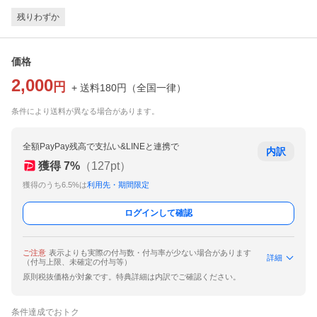
残りわずか
価格
2,000
円
+ 送料
180
円
（
全国一律
）
条件により送料が異なる場合があります。
全額PayPay残高で支払い&LINEと連携で
内訳
獲得
7
%
（
127
pt）
獲得のうち6.5%は
利用先・期間限定
ログインして確認
ご注意
表示よりも実際の付与数・付与率が少ない場合があります
詳細
（付与上限、未確定の付与等）
原則税抜価格が対象です。特典詳細は内訳でご確認ください。
条件達成でおトク