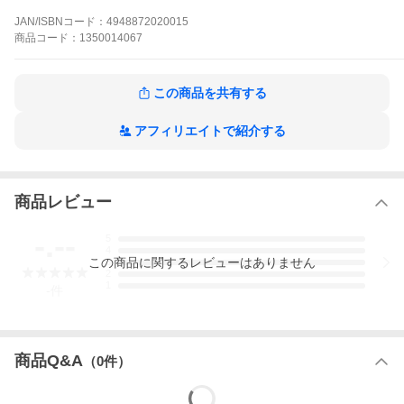
ジャンル:アクション・アドベンチャー
対応機種:PlayStation Vita
JAN/ISBNコード：
4948872020015
プレイ人数:1人
商品
コード：
1350014067
CERO:C (15才以上対象)
その他:※掲載画像は代表画像です。実際の商品と細部が異なる
場合がございますので、商品状態につきましては表記の内容を
この商品を共有する
ご確認ください。
アフィリエイトで紹介する
商品レビュー
-.--
5
4
この
商品
に関するレビューはありません
3
2
1
-
件
商品Q&A
（
0
件）