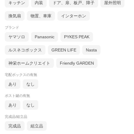
キッチン
内装
ドア、扉、板戸、障子
屋外照明
換気扇
物置、車庫
インターホン
ブランド
ヤマソロ
Panasonic
PYKES PEAK
ルスネコボックス
GREEN LIFE
Nasta
神栄ホームクリエイト
Friendly GARDEN
宅配ボックスの有無
あり
なし
ポスト鍵の有無
あり
なし
完成品/組立品
完成品
組立品