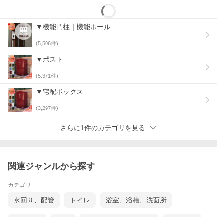
▼機能門柱｜機能ポール
(
5,506
件)
▼ポスト
(
5,371
件)
▼宅配ボックス
(
3,297
件)
さらに1件のカテゴリを見る
関連ジャンルから探す
カテゴリ
水回り、配管
トイレ
浴室、浴槽、洗面所