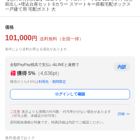
前出し+埋込台座セット 6カラー スマートキー搭載宅配ボックス
一戸建て用 宅配ポスト 大
価格
101,000
円
送料無料
（
全国一律
）
条件により送料が異なる場合があります。
全額PayPay残高で支払い&LINEと連携で
内訳
獲得
5
%
（
4,636
pt）
獲得のうち4.5%は
利用先・期間限定
ログインして確認
ご注意
表示よりも実際の付与数・付与率が少ない場合があります
詳細
（付与上限、未確定の付与等）
原則税抜価格が対象です。特典詳細は内訳でご確認ください。
条件達成でおトク