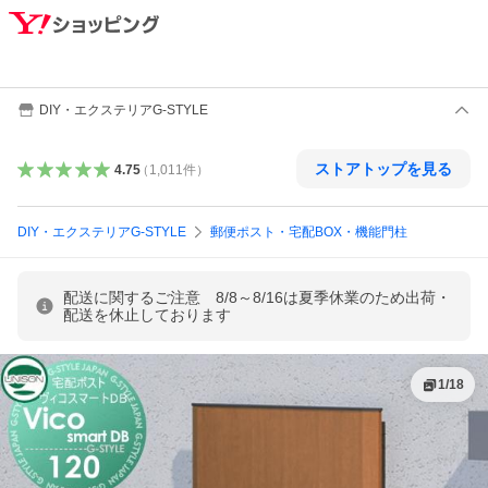
DIY・エクステリアG-STYLE
ストアトップを見る
4.75
（
1,011
件
）
DIY・エクステリアG-STYLE
郵便ポスト・宅配BOX・機能門柱
配送に関するご注意 8/8～8/16は夏季休業のため出荷・
配送を休止しております
1
/
18