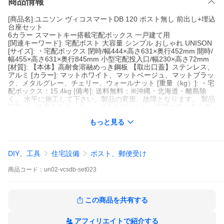
商品情報
[商品名]:ユニソン ヴィコスマートDB 120 ポスト無し 前出し+埋込
台座セット
6カラー スマートキー搭載宅配ボックス 一戸建て用
[関連キーワード]: 宅配ポスト 大容量 シンプル おしゃれ UNISON
[サイズ]: ・宅配ボックス 閉時/幅444×高さ631×奥行452mm 開時/
幅455×高さ631×奥行845mm 小型宅配投入口/幅230×高さ72mm
[材質]: 【本体】高耐食溶融めっき鋼板 【取出口蓋】ステンレス、
アルミ [カラー]: マットホワイト、マットベージュ、マットブラッ
ク、メタルグレー、チェリー、ウォールナット [重量（kg）]: ・宅
配ボックス：15.4kg [備考]: 送料無料：※沖縄・北海道・離島除
く。 水平に施工して下さい。製品の変形、故障となります。 製品
写真は、使用するモニター・ブラウザにより、実際の色と多少異
なっております。 「取付・取扱説明書」が同梱されています。
もっと見る
[施工について]: ※施工はお客様にて責任を持ってご手配くださ
い。 ※施工には、専門的な知識と、工具、技術が必要となりま
す。 ※お近くの施工業者様に設置を ...詳細は商品情報をもっと見
るをクリック↓
DIY、工具
住宅設備
ポスト、郵便受け
商品
コード：
un02-vcsdb-set023
この商品を共有する
アフィリエイトで紹介する