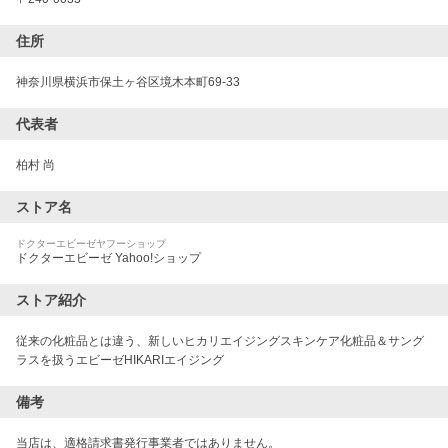
住所
神奈川県横浜市保土ヶ谷区境木本町69-33
代表者
柏村 尚
ストア名
ドクターエビーゼヤフーショップ
ドクターエビーゼ Yahoo!ショップ
ストア紹介
従来の化粧品とは違う、新しいヒカリエイジングスキンケア化粧品＆サング
ラスを扱うエビーゼHIKARIエイジング
備考
当店は、適格請求書発行事業者ではありません。