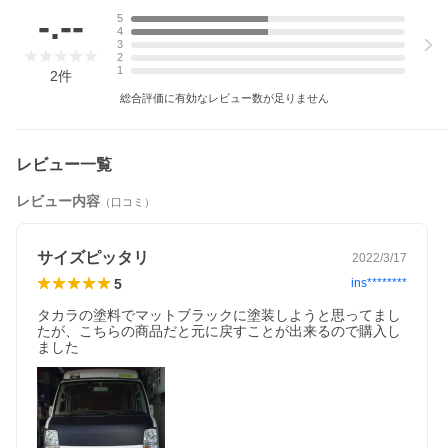
-.--
5
●
エブリイ純正カラー早見表
4
3
●
DA17系の1-5型って何？
2
1
2
件
★当店の
エブリイパーツブログ
も是非ご覧下さい♪
総合評価に有効なレビュー数が足りません
レビュー一覧
レビュー内容
（口コミ）
サイズピッタリ
2022/3/17
5
ins********
タカラの塗料でマットブラックに塗装しようと思ってまし
たが、こちらの商品だと元に戻すことが出来るので購入し
ました