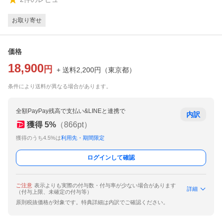
お取り寄せ
価格
18,900
円
+ 送料
2,200
円
（
東京都
）
条件により送料が異なる場合があります。
全額PayPay残高で支払い&LINEと連携で
内訳
獲得
5
%
（
866
pt）
獲得のうち4.5%は
利用先・期間限定
ログインして確認
ご注意
表示よりも実際の付与数・付与率が少ない場合があります
詳細
（付与上限、未確定の付与等）
原則税抜価格が対象です。特典詳細は内訳でご確認ください。