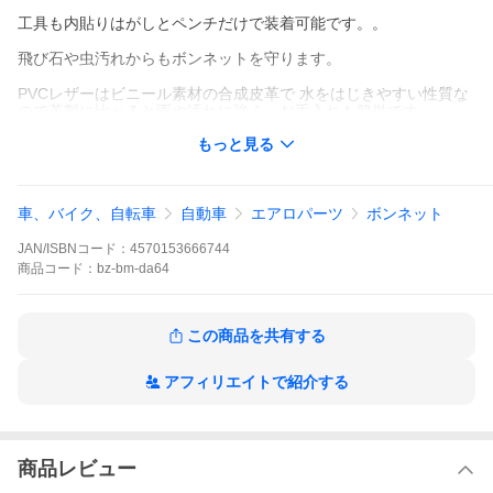
工具も内貼りはがしとペンチだけで装着可能です。。
飛び石や虫汚れからもボンネットを守ります。
PVCレザーはビニール素材の合成皮革で 水をはじきやすい性質な
ので革製に比べると雨や汚れに強く、お手入れも簡単です。
もっと見る
取付説明書付き。
■確認事項
エブリイバンDA64V用（ワゴンは未確認）
■カラーバリエーション
車、バイク、自転車
自動車
エアロパーツ
ボンネット
ブラックレザー
■ブランド
JAN/ISBNコード：
4570153666744
DYP
■セット内容
商品
コード：
bz-bm-da64
1Pセット
■取付方法
取付説明書にてご確認ください。
この商品を共有する
KEYWORDS
EVERY VAN / エブリイバン / エブリイ バン / ヴァン / DA64V / エ
アフィリエイトで紹介する
ブリー / エブリィ /
★Every Partsお役たち情報
●
スクラムやクリッパーリオ、ミニキャブなどエブリイのOEM車
商品レビュー
グレード早見表