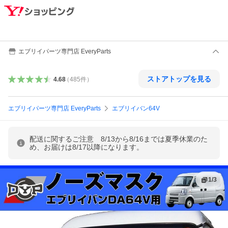
エブリイパーツ専門店 EveryParts
ストアトップを見る
4.68
（
485
件
）
エブリイパーツ専門店 EveryParts
エブリイバン64V
配送に関するご注意 8/13から8/16までは夏季休業のた
め、お届けは8/17以降になります。
1
/
3