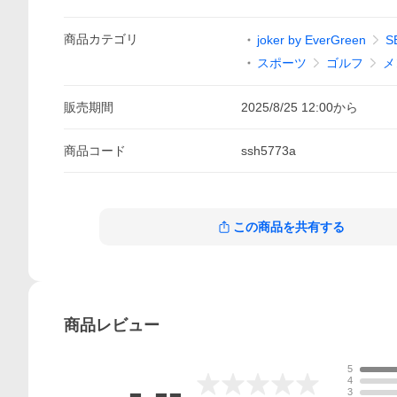
商品
カテゴリ
joker by EverGreen
S
スポーツ
ゴルフ
メ
販売期間
2025/8/25 12:00
から
商品
コード
ssh5773a
この商品を共有する
商品
レビュー
5
-.--
4
3