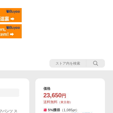
価格
23,650
円
送料無料
（
東京都
）
5
%獲得
（
1,085
pt）
ルフパンツ ス