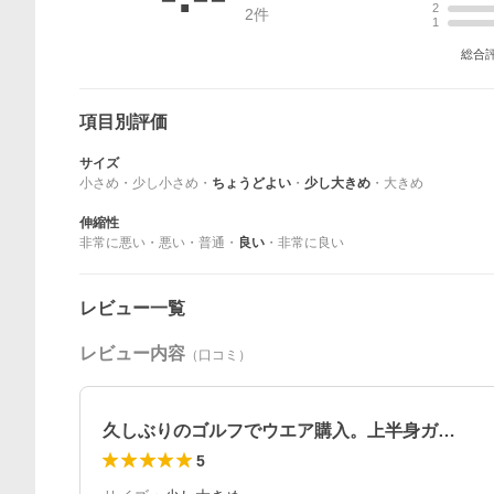
2
2
件
1
総合
項目別評価
サイズ
小さめ
・
少し小さめ
・
ちょうどよい
・
少し大きめ
・
大きめ
伸縮性
非常に悪い
・
悪い
・
普通
・
良い
・
非常に良い
レビュー一覧
レビュー内容
（口コミ）
久しぶりのゴルフでウエア購入。上半身ガ…
5