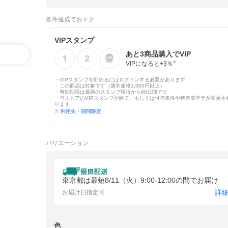
条件達成でおトク
VIPスタンプ
あと
3
商品購入でVIP
VIPになると+
3
％
※
・VIPスタンプを貯めるにはログインする必要があります
・この商品は対象です（通常価格3,000円以上）
・有効期限は最新のスタンプ獲得から60日間です
・当ストアのVIPスタンプが終了、もしくは付与条件や特典倍率等が変更さ
ります
※
利用先・期間限定
バリエーション
東京都は最短8/11（火）9:00-12:00の間でお届け
詳
お届け日指定可
色