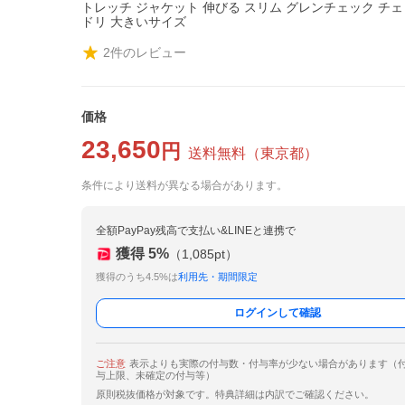
トレッチ ジャケット 伸びる スリム グレンチェック チェ
ドリ 大きいサイズ
2
件のレビュー
価格
23,650
円
送料無料
（
東京都
）
条件により送料が異なる場合があります。
全額PayPay残高で支払い&LINEと連携で
獲得
5
%
（
1,085
pt）
獲得のうち4.5%は
利用先・期間限定
ログインして確認
ご注意
表示よりも実際の付与数・付与率が少ない場合があります（
与上限、未確定の付与等）
原則税抜価格が対象です。特典詳細は内訳でご確認ください。