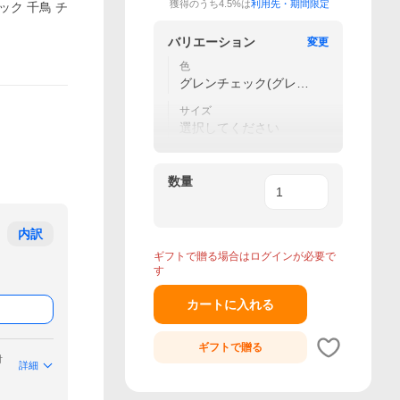
獲得のうち4.5%は
利用先・期間限定
ック 千鳥 チ
バリエーション
変更
色
グレンチェック(グレー
ロゴ)
サイズ
選択してください
数量
内訳
ギフトで贈る場合はログインが必要で
す
カートに入れる
ギフトで
贈る
付
詳細