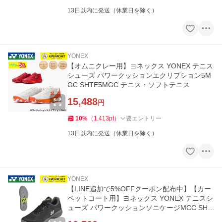
13日以内に発送（休業日を除く）
YONEX
【オムニクレー用】ヨネックス YONEX テニス
シューズ パワークッションエクリプション5M
GC SHTE5MGC テニス・ソフトテニス
15,488
円
10
%
（
1,413
pt
）
要エントリー
13日以内に発送（休業日を除く）
YONEX
【LINE追加で5%OFFクーポン配布中】【カー
ペットコート用】ヨネックス YONEX テニスシ
ューズ パワークッションソニケージMCC SHT
SCMC ソフトテニス