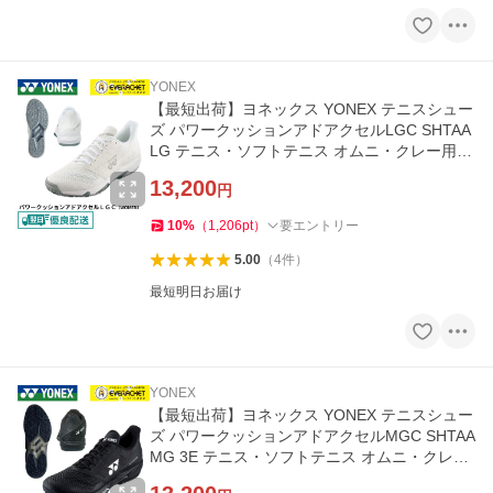
YONEX
【最短出荷】ヨネックス YONEX テニスシュー
ズ パワークッションアドアクセルLGC SHTAA
LG テニス・ソフトテニス オムニ・クレー用
定番 安定性抜群 コスパ
13,200
円
10
%
（
1,206
pt
）
要エントリー
5.00
（
4
件
）
最短明日お届け
YONEX
【最短出荷】ヨネックス YONEX テニスシュー
ズ パワークッションアドアクセルMGC SHTAA
MG 3E テニス・ソフトテニス オムニ・クレー
用 定番 A-11