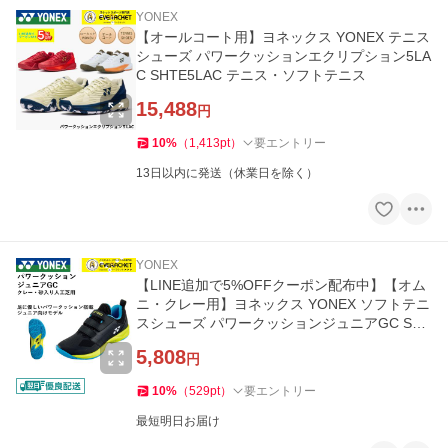
YONEX
【オールコート用】ヨネックス YONEX テニス
シューズ パワークッションエクリプション5LA
C SHTE5LAC テニス・ソフトテニス
15,488
円
10
%
（
1,413
pt
）
要エントリー
13日以内に発送（休業日を除く）
YONEX
【LINE追加で5%OFFクーポン配布中】【オム
ニ・クレー用】ヨネックス YONEX ソフトテニ
スシューズ パワークッションジュニアGC SHT
JR2GC【最短出荷】
5,808
円
10
%
（
529
pt
）
要エントリー
最短明日お届け