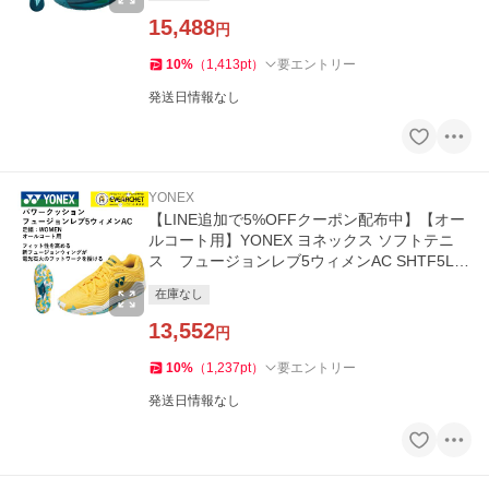
15,488
円
10
%
（
1,413
pt
）
要エントリー
発送日情報なし
YONEX
【LINE追加で5%OFFクーポン配布中】【オー
ルコート用】YONEX ヨネックス ソフトテニ
ス フュージョンレブ5ウィメンAC SHTF5LA
C
在庫なし
13,552
円
10
%
（
1,237
pt
）
要エントリー
発送日情報なし