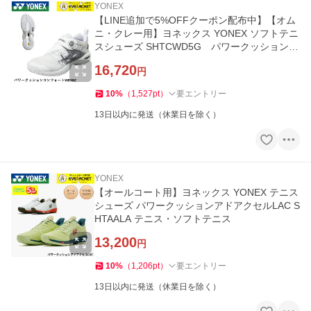
YONEX
【LINE追加で5%OFFクーポン配布中】【オム
ニ・クレー用】ヨネックス YONEX ソフトテニ
スシューズ SHTCWD5G パワークッションコ
ンフォートワイドダイヤル5GC
16,720
円
10
%
（
1,527
pt
）
要エントリー
13日以内に発送（休業日を除く）
YONEX
【オールコート用】ヨネックス YONEX テニス
シューズ パワークッションアドアクセルLAC S
HTAALA テニス・ソフトテニス
13,200
円
10
%
（
1,206
pt
）
要エントリー
13日以内に発送（休業日を除く）