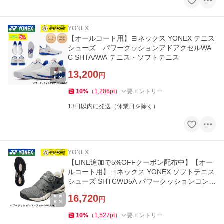
YONEX
【オールコート用】ヨネックス YONEX テニス
シューズ パワークッションアドアクセルWA
C SHTAAWA テニス・ソフトテニス
13,200
円
10
%
（
1,206
pt
）
要エントリー
13日以内に発送（休業日を除く）
YONEX
【LINE追加で5%OFFクーポン配布中】【オー
ルコート用】ヨネックス YONEX ソフトテニス
シューズ SHTCWD5A パワークッションコンフ
ォートワイドダイヤル5AC
16,720
円
10
%
（
1,527
pt
）
要エントリー