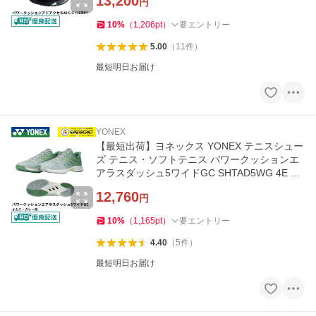
13,200
円
10
%
（
1,206
pt
）
要エントリー
5.00
（
11
件
）
最短明日お届け
YONEX
【最短出荷】ヨネックス YONEX テニスシュー
ズ テニス・ソフトテニス パワークッションエ
アラスダッシュ5ワイドGC SHTAD5WG 4E 軽
量 B-12
12,760
円
10
%
（
1,165
pt
）
要エントリー
4.40
（
5
件
）
最短明日お届け