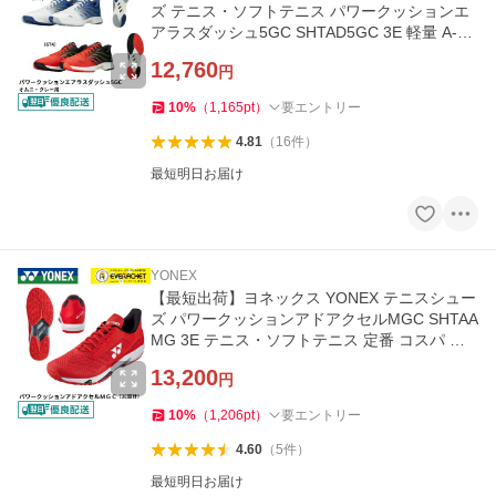
ズ テニス・ソフトテニス パワークッションエ
アラスダッシュ5GC SHTAD5GC 3E 軽量 A-10
B-13
12,760
円
10
%
（
1,165
pt
）
要エントリー
4.81
（
16
件
）
最短明日お届け
YONEX
【最短出荷】ヨネックス YONEX テニスシュー
ズ パワークッションアドアクセルMGC SHTAA
MG 3E テニス・ソフトテニス 定番 コスパ 安
定性 オムニ・クレー用 A-11
13,200
円
10
%
（
1,206
pt
）
要エントリー
4.60
（
5
件
）
最短明日お届け