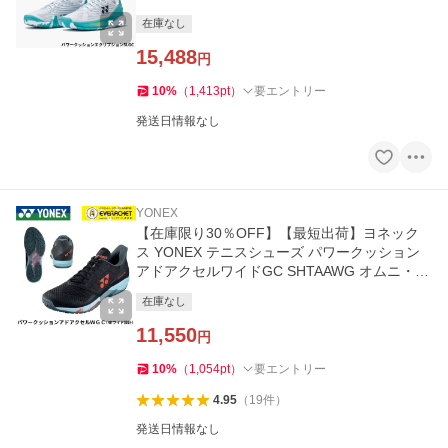
在庫なし
15,488
円
10
%
（
1,413
pt
）
要エントリー
発送日情報なし
YONEX
【在庫限り30％OFF】【最短出荷】ヨネック
ス YONEX テニスシューズ パワークッション
アドアクセルワイドGC SHTAAWG オムニ・ク
レー用
在庫なし
11,550
円
10
%
（
1,054
pt
）
要エントリー
4.95
（
19
件
）
発送日情報なし