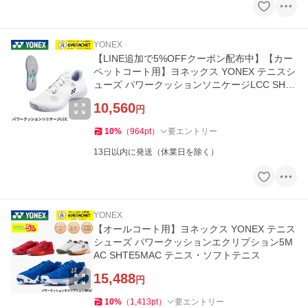
YONEX
【LINE追加で5%OFFクーポン配布中】【カー
ペットコート用】ヨネックス YONEX テニスシ
ューズ パワークッションソニケージLCC SHT
SCLC ソフトテニス
10,560
円
10
%
（
964
pt
）
要エントリー
13日以内に発送（休業日を除く）
YONEX
【オールコート用】ヨネックス YONEX テニス
シューズ パワークッションエクリプション5M
AC SHTE5MAC テニス・ソフトテニス
15,488
円
10
%
（
1,413
pt
）
要エントリー