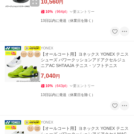
10,560
円
10
%
（
964
pt
）
要エントリー
13日以内に発送（休業日を除く）
YONEX
【オールコート用】ヨネックス YONEX テニス
シューズ パワークッションアドアクセルジュ
ニアAC SHTAAJA テニス・ソフトテニス
7,040
円
10
%
（
643
pt
）
要エントリー
13日以内に発送（休業日を除く）
YONEX
【オールコート用】ヨネックス YONEX テニス