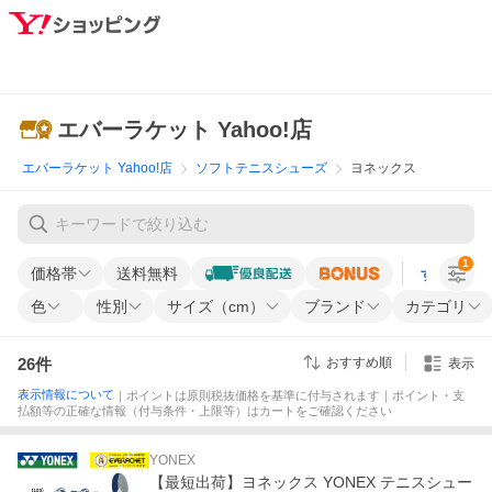
エバーラケット Yahoo!店
エバーラケット Yahoo!店
ソフトテニスシューズ
ヨネックス
1
価格帯
送料無料
すべての条
色
性別
サイズ（cm）
ブランド
カテゴリ
26
件
おすすめ順
表示
表示情報について
｜ポイントは原則税抜価格を基準に付与されます｜ポイント・支
払額等の正確な情報（付与条件・上限等）はカートをご確認ください
YONEX
【最短出荷】ヨネックス YONEX テニスシュー