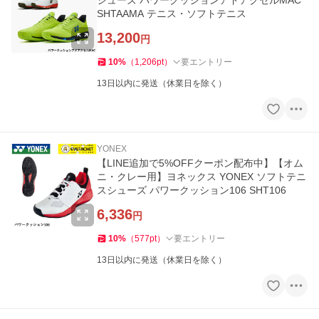
シューズ パワークッションアドアクセルMAC
SHTAAMA テニス・ソフトテニス
13,200
円
10
%
（
1,206
pt
）
要エントリー
13日以内に発送（休業日を除く）
YONEX
【LINE追加で5%OFFクーポン配布中】【オム
ニ・クレー用】ヨネックス YONEX ソフトテニ
スシューズ パワークッション106 SHT106
6,336
円
10
%
（
577
pt
）
要エントリー
13日以内に発送（休業日を除く）