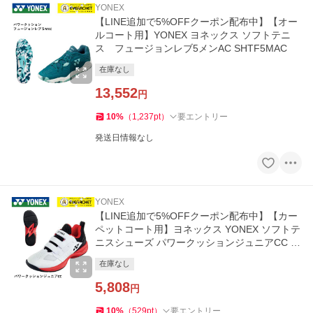
YONEX
【LINE追加で5%OFFクーポン配布中】【オー
ルコート用】YONEX ヨネックス ソフトテニ
ス フュージョンレブ5メンAC SHTF5MAC
在庫なし
13,552
円
10
%
（
1,237
pt
）
要エントリー
発送日情報なし
YONEX
【LINE追加で5%OFFクーポン配布中】【カー
ペットコート用】ヨネックス YONEX ソフトテ
ニスシューズ パワークッションジュニアCC S
HTJR2CC
在庫なし
5,808
円
10
%
（
529
pt
）
要エントリー