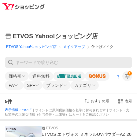
ETVOS Yahoo!ショッピング店
ETVOS Yahoo!ショッピング店
メイクアップ
仕上げメイク
1
価格帯
送料無料
すべての条
PA
SPF
ブランド
カテゴリ
5
件
おすすめ順
表示
表示情報について
｜ポイントは原則税抜価格を基準に付与されます｜ポイント・支
払額等の正確な情報（付与条件・上限等）はカートをご確認ください
ETVOS
ETVOS エトヴォス ミネラルUVパウダーAZ 20