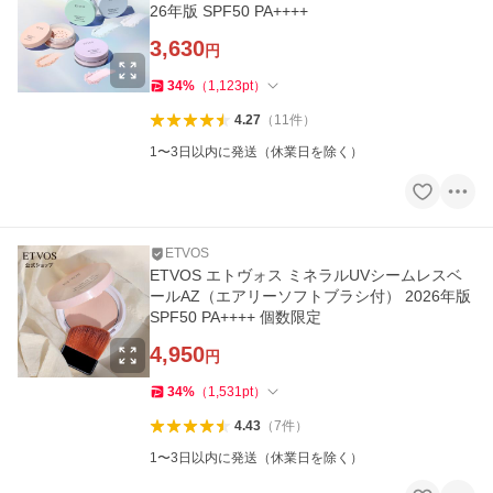
26年版 SPF50 PA++++
3,630
円
34
%
（
1,123
pt
）
4.27
（
11
件
）
1〜3日以内に発送（休業日を除く）
ETVOS
ETVOS エトヴォス ミネラルUVシームレスベ
ールAZ（エアリーソフトブラシ付） 2026年版
SPF50 PA++++ 個数限定
4,950
円
34
%
（
1,531
pt
）
4.43
（
7
件
）
1〜3日以内に発送（休業日を除く）