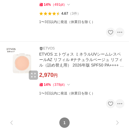
14
%
（
491
pt
）
4.67
（
3
件
）
1〜3日以内に発送（休業日を除く）
ETVOS
ETVOS エトヴォス ミネラルUVシームレスベ
ールAZ リフィル #ナチュラルベージュ リフィ
ル（詰め替え用） 2026年版 SPF50 PA++++ 個
数限定
2,970
円
14
%
（
378
pt
）
1〜3日以内に発送（休業日を除く）
1