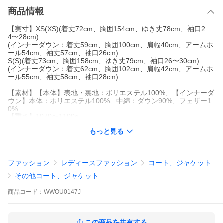
商品情報
【実寸】XS(XS)(着丈72cm、胸囲154cm、ゆき丈78cm、袖口2
4〜28cm)
(インナーダウン：着丈59cm、胸囲100cm、肩幅40cm、アームホ
ール54cm、袖丈57cm、袖口26cm)
S(S)(着丈73cm、胸囲158cm、ゆき丈79cm、袖口26〜30cm)
(インナーダウン：着丈62cm、胸囲102cm、肩幅42cm、アームホ
ール55cm、袖丈58cm、袖口28cm)
【素材】【本体】表地・裏地：ポリエステル100%、【インナーダ
ウン】本体：ポリエステル100%、中綿：ダウン90%、フェザー1
0%
【重さ】1070〜1100g
【裏地】あり
もっと見る
【生地の伸縮性】なし
【生地の透け感】なし
【特徴】3way仕様、フードは取り外し可能
【生産国】China
ファッション
レディースファッション
コート、ジャケット
【着用モデル】
その他コート、ジャケット
身長：165cm
洋服のサイズ：M(9〜11号)
商品
コード：
WWOU0147J
ボトムサイズ：M
足のサイズ：24.5cm
モデル着用サイズ：XS
この商品を共有する