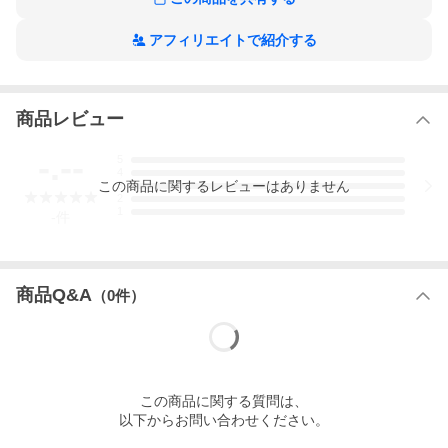
ジャケット パーカー アノラック ブルゾン ライトアウター インナ
アフィリエイトで紹介する
ーダウン付き 3WAY フード付き 撥水
ウールリッチの春夏ベストセラー「ANORAK」が、
秋冬仕様の「3IN1 ANORAK」として新登場！
ドルマンスリーブのケープ型アウターシェルに、高密度で織り上
げた適度なハリ感ある生地を使用。
商品レビュー
ゆったりとしたフィットで、秋冬のレイヤードにも対応し、
裾のドローコードによるシルエットアレンジが楽しめる一着で
-.--
5
す。
4
この
商品
に関するレビューはありません
3
ゴールドカラーのパーツが程よくリュクスな雰囲気に。
2
インナーのノーカラーダウンジャケットは、
1
-
件
単体でも着用可能で、RDS認証の高品質ダックダウンを使用
し、
保温性と軽さを兼ね備えています。
環境に配慮したリサイクル素材でシルキーな肌触り、撥水加工も
施されています。
商品Q&A
（
0
件）
細かなピッチのキルティングで、ダウン特有のボリューム感を抑
えたスッキリシルエット。
秋から春先まで長く活躍するシーズンレスなアイテムです。
この
商品
に関する質問は、
以下からお問い合わせください。