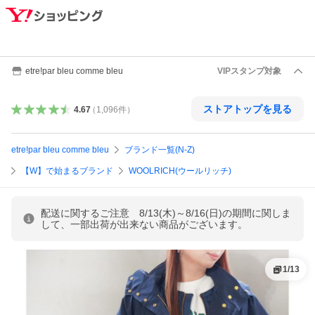
etre!par bleu comme bleu
VIPスタンプ対象
ストアトップを見る
4.67
（
1,096
件
）
etre!par bleu comme bleu
ブランド一覧(N-Z)
【W】で始まるブランド
WOOLRICH(ウールリッチ)
配送に関するご注意 8/13(木)～8/16(日)の期間に関しま
して、一部出荷が出来ない商品がございます。
1
/
13