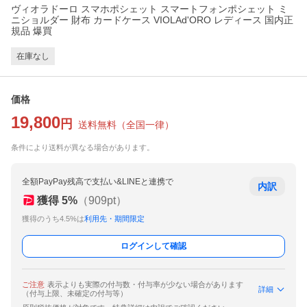
ヴィオラドーロ スマホポシェット スマートフォンポシェット ミ
ニショルダー 財布 カードケース VIOLAd'ORO レディース 国内正
規品 爆買
在庫なし
価格
19,800
円
送料無料
（
全国一律
）
条件により送料が異なる場合があります。
全額PayPay残高で支払い&LINEと連携で
内訳
獲得
5
%
（
909
pt）
獲得のうち4.5%は
利用先・期間限定
ログインして確認
ご注意
表示よりも実際の付与数・付与率が少ない場合があります
詳細
（付与上限、未確定の付与等）