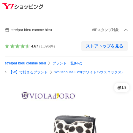
etre!par bleu comme bleu
VIPスタンプ対象
ストアトップを見る
4.67
（
1,096
件
）
etre!par bleu comme bleu
ブランド一覧(N-Z)
【W】で始まるブランド
Whitehouse Cox(ホワイトハウスコックス)
1
/
8