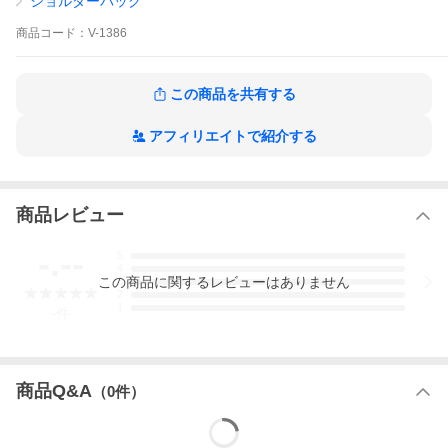
ショルダーバッグ
取り出しやすい仕様。
ジップ付きで安心感もあり、L字型のファスナーの中は小銭ポケ
商品
コード：
V-1386
ットと
カードホルダー付きなので、お財布として使用できます。
裏面にもカードポケットが備わっています。
この商品を共有する
レザーとの組み合わせで、カジュアル感を抑えた仕上がり。
肩に掛けられるショルダーストラップは調節可能も嬉しいポイン
トです。
アフィリエイトで紹介する
普段使いはもちろん、両手を開けたいシーンや、荷物を最小限に
したいミニマリストに
お勧めのアイテムです。
商品レビュー
-.--
5
4
この
商品
に関するレビューはありません
3
2
1
-
件
商品Q&A
（
0
件）