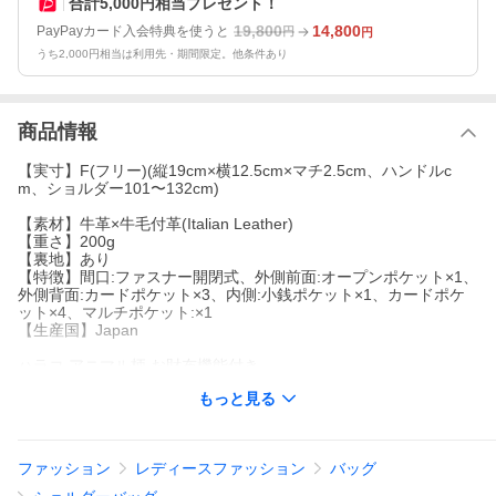
合計5,000円相当プレゼント！
19,800
14,800
PayPayカード入会特典を使うと
円
円
うち2,000円相当は利用先・期間限定。他条件あり
商品情報
【実寸】F(フリー)(縦19cm×横12.5cm×マチ2.5cm、ハンドルc
m、ショルダー101〜132cm)
【素材】牛革×牛毛付革(Italian Leather)
【重さ】200g
【裏地】あり
【特徴】間口:ファスナー開閉式、外側前面:オープンポケット×1、
外側背面:カードポケット×3、内側:小銭ポケット×1、カードポケ
ット×4、マルチポケット:×1
【生産国】Japan
ハラコ アニマル柄 お財布機能付き
色々な場面でお使い頂けるVIOLAd'ORO(ヴィオラドーロ)の人気
もっと見る
マルチポシェット。
コーディネートのアクセントにもなりそうなアニマル柄です。
表面の大きめオープンポケットは、スマートフォンがすっぽり入
ファッション
レディースファッション
バッグ
る縦型タイプで、