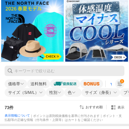
1
価格帯
送料無料
すべての条
サイズ（S/M/L）
性別
色
サイズ（身長）
ブ
73
件
おすすめ順
表示
表示情報について
｜ポイントは原則税抜価格を基準に付与されます｜ポイント・支
払額等の正確な情報（付与条件・上限等）はカートをご確認ください