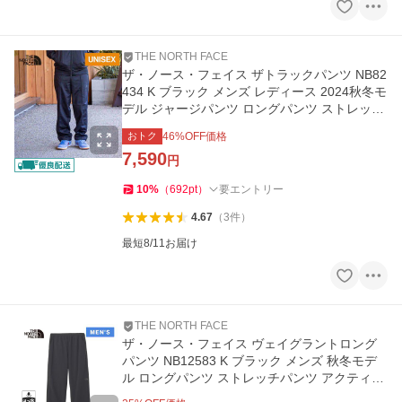
THE NORTH FACE
ザ・ノース・フェイス ザトラックパンツ NB82
434 K ブラック メンズ レディース 2024秋冬モ
デル ジャージパンツ ロングパンツ ストレッチ
パンツ
おトク
46
%OFF価格
7,590
円
10
%
（
692
pt
）
要エントリー
4.67
（
3
件
）
最短8/11お届け
THE NORTH FACE
ザ・ノース・フェイス ヴェイグラントロング
パンツ NB12583 K ブラック メンズ 秋冬モデ
ル ロングパンツ ストレッチパンツ アクティブ
パンツ ストレート