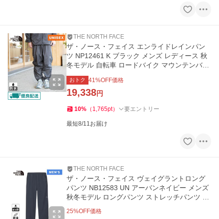
THE NORTH FACE
ザ・ノース・フェイス エンライドレインパン
ツ NP12461 K ブラック メンズ レディース 秋
冬モデル 自転車 ロードバイク マウンテンバイ
ク ピストバイク
おトク
41
%OFF価格
19,338
円
10
%
（
1,765
pt
）
要エントリー
最短8/11お届け
THE NORTH FACE
ザ・ノース・フェイス ヴェイグラントロング
パンツ NB12583 UN アーバンネイビー メンズ
秋冬モデル ロングパンツ ストレッチパンツ ア
クティブパンツ
25
%OFF価格