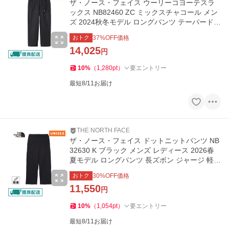
ザ・ノース・フェイス ウーリーコヨーテスラ
ックス NB82460 ZC ミックスチャコール メン
ズ 2024秋冬モデル ロングパンツ テーパードパ
ンツ スラックス 長ズボン
おトク
37
%OFF価格
14,025
円
10
%
（
1,280
pt
）
要エントリー
最短8/11お届け
THE NORTH FACE
ザ・ノース・フェイス ドットニットパンツ NB
32630 K ブラック メンズ レディース 2026春
夏モデル ロングパンツ 長ズボン ジャージ 軽量
UVプロテクト 保温性
おトク
30
%OFF価格
11,550
円
10
%
（
1,054
pt
）
要エントリー
最短8/11お届け