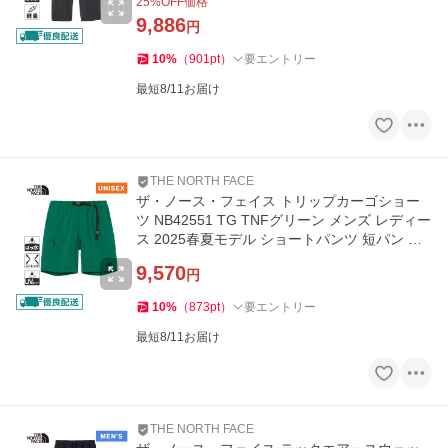
25
%OFF価格
9,886
円
10
%
（
901
pt
）
要エントリー
最短8/11お届け
THE NORTH FACE
ザ・ノース・フェイス トリップカーゴショー
ツ NB42551 TG TNFグリーン メンズ レディー
ス 2025春夏モデル ショートパンツ 短パン 半
ズボン ハーフパンツ
9,570
円
10
%
（
873
pt
）
要エントリー
最短8/11お届け
THE NORTH FACE