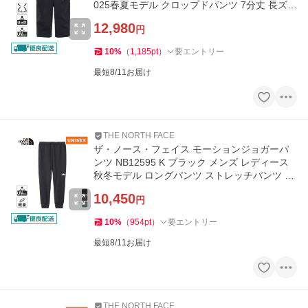
025春夏モデル クロップドパンツ 7分丈 長ズボ
ン カジュアル
12,980
円
10
%
（
1,185
pt
）
要エントリー
最短8/11お届け
THE NORTH FACE
ザ・ノース・フェイス モーションジョガーパ
ンツ NB12595 K ブラック メンズ レディース
秋冬モデル ロングパンツ ストレッチパンツ ト
レーニング 長ズボン
10,450
円
10
%
（
954
pt
）
要エントリー
最短8/11お届け
THE NORTH FACE