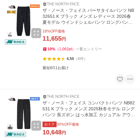
THE NORTH FACE
ザ・ノース・フェイス バーサタイルパンツ NB
32651 K ブラック メンズ レディース 2026春
夏モデル ウインドシェルパンツ ロングパンツ
ズボン スポーツ
18
%OFF価格
11,655
円
10
%
（
1,062
pt
）
要エントリー
4.50
（
6
件
）
最短8/11お届け
THE NORTH FACE
ザ・ノース・フェイス コンパクトパンツ NB82
531 K ブラック メンズ 2025秋冬モデル ロング
パンツ 長ズボン はっ水加工 カジュアル アウト
ドア タウンユース
おトク
30
%OFF価格
10,648
円