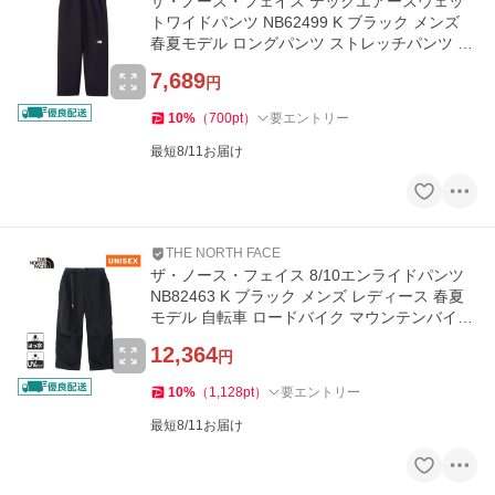
ザ・ノース・フェイス テックエアースウェッ
トワイドパンツ NB62499 K ブラック メンズ
春夏モデル ロングパンツ ストレッチパンツ 長
ズボン ズボン カジュアル
7,689
円
10
%
（
700
pt
）
要エントリー
最短8/11お届け
THE NORTH FACE
ザ・ノース・フェイス 8/10エンライドパンツ
NB82463 K ブラック メンズ レディース 春夏
モデル 自転車 ロードバイク マウンテンバイク
ピストバイク
12,364
円
10
%
（
1,128
pt
）
要エントリー
最短8/11お届け