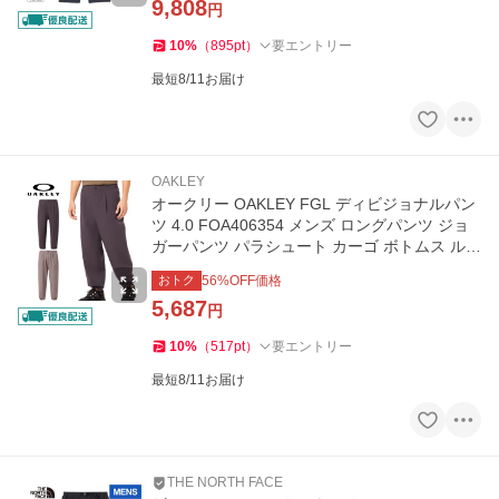
9,808
円
10
%
（
895
pt
）
要エントリー
最短8/11お届け
OAKLEY
オークリー OAKLEY FGL ディビジョナルパン
ツ 4.0 FOA406354 メンズ ロングパンツ ジョ
ガーパンツ パラシュート カーゴ ボトムス ルー
ズ ストレッチ パンツ
おトク
56
%OFF価格
5,687
円
10
%
（
517
pt
）
要エントリー
最短8/11お届け
THE NORTH FACE