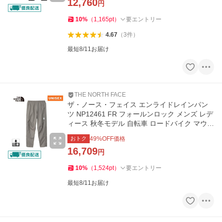
12,760
円
10
%
（
1,165
pt
）
要エントリー
4.67
（
3
件
）
最短8/11お届け
THE NORTH FACE
ザ・ノース・フェイス エンライドレインパン
ツ NP12461 FR フォールンロック メンズ レデ
ィース 秋冬モデル 自転車 ロードバイク マウン
テンバイク
おトク
49
%OFF価格
16,709
円
10
%
（
1,524
pt
）
要エントリー
最短8/11お届け