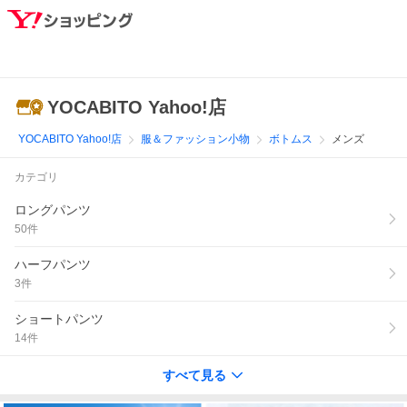
YOCABITO Yahoo!店
YOCABITO Yahoo!店
服＆ファッション小物
ボトムス
メンズ
カテゴリ
ロングパンツ
50
件
ハーフパンツ
3
件
ショートパンツ
14
件
すべて見る