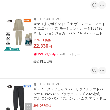
THE NORTH FACE
★8/11までポイント6倍★ ザ・ノース・フェイ
ス ユニセックス モーションクルー NT32496
＆ モーションジョガーパンツ NB12595 上下セ
ット トレーニングウェア
11
%OFF価格
22,330
円
15
%
（
3,054
pt
）
要エントリー
最短8/11お届け
THE NORTH FACE
ザ・ノース・フェイス バーサタイルノマドパ
ンツ NB82530 K ブラック メンズ 2025秋冬モ
デル ロングパンツ ズボン ボトムス アウトドア
ウェア 撥水 保温
29
%OFF価格