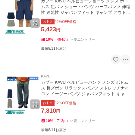
カブー KAVU ベルビューショーツ メンズ ボト
ムス 短パン ショートパンツ ハーフパンツ 伸縮
性 速乾性 ジャパンフィット キャンプ アウトド
ア タウンユース
おトク
42
%OFF価格
5,423
円
10
%
（
494
pt
）
要エントリー
最短8/11お届け
KAVU
カブー KAVU ベルビューパンツ メンズ ボトム
ス 長ズボン リラックスパンツ ストレッチナイ
ロン イージーパンツ ジャパンフィット キャン
プ アウトドア
おトク
32
%OFF価格
7,810
円
10
%
（
713
pt
）
要エントリー
最短8/11お届け