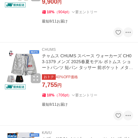
9,900
円
10
%
（
904
pt
）
要エントリー
最短8/11お届け
CHUMS
チャムス CHUMS スペース ウォーカーズ CH0
3-1379 メンズ 2025春夏モデル ボトムス ショ
ートパンツ 短パン タッサー 前ポケット メタリ
ックシルバー キャンプ
おトク
40
%OFF価格
7,755
円
10
%
（
706
pt
）
要エントリー
最短8/11お届け
KAVU