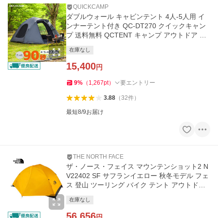
QUICKCAMP
ダブルウォール キャビンテント 4人-5人用 イ
ンナーテント付き QC-DT270 クイックキャン
プ 送料無料 QCTENT キャンプ アウトドア ワ
ンタッチ テント
在庫なし
15,400
円
9
%
（
1,267
pt
）
要エントリー
3.88
（
32
件
）
最短8/9お届け
THE NORTH FACE
ザ・ノース・フェイス マウンテンショット2 N
V22402 SF サフランイエロー 秋冬モデル フェ
ス 登山 ツーリング バイク テント アウトドア
キャンプ 自立式 野外
在庫なし
56,656
円