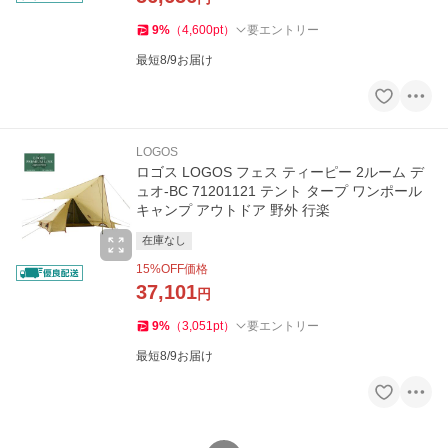
9
%
（
4,600
pt
）
要エントリー
最短8/9お届け
LOGOS
ロゴス LOGOS フェス ティーピー 2ルーム デ
ュオ-BC 71201121 テント タープ ワンポール
キャンプ アウトドア 野外 行楽
在庫なし
15
%OFF価格
37,101
円
9
%
（
3,051
pt
）
要エントリー
最短8/9お届け