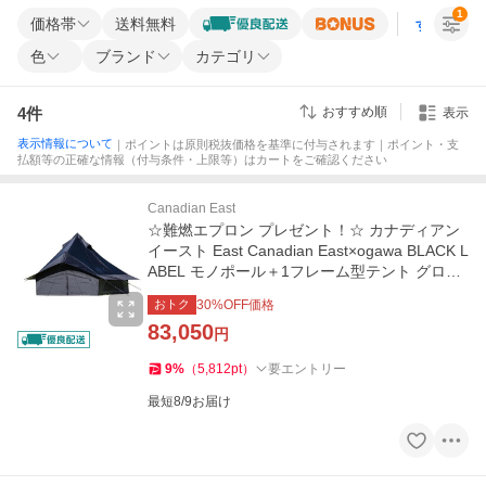
1
価格帯
送料無料
すべての条
色
ブランド
カテゴリ
4
件
おすすめ順
表示
表示情報について
｜ポイントは原則税抜価格を基準に付与されます｜ポイント・支
払額等の正確な情報（付与条件・上限等）はカートをご確認ください
Canadian East
☆難燃エプロン プレゼント！☆ カナディアン
イースト East Canadian East×ogawa BLACK L
ABEL モノポール＋1フレーム型テント グロッ
ケ8 Gloke8 5人用
おトク
30
%OFF価格
83,050
円
9
%
（
5,812
pt
）
要エントリー
最短8/9お届け