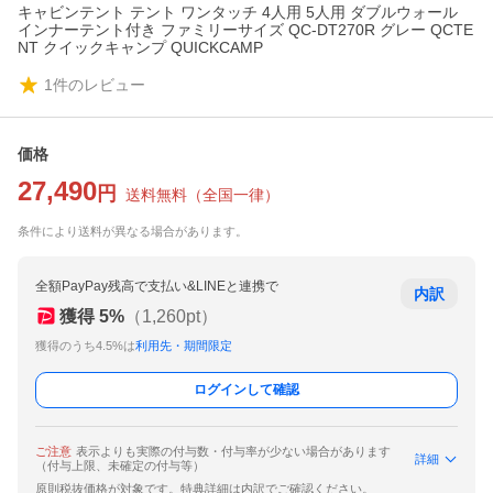
キャビンテント テント ワンタッチ 4人用 5人用 ダブルウォール
インナーテント付き ファミリーサイズ QC-DT270R グレー QCTE
NT クイックキャンプ QUICKCAMP
1
件のレビュー
価格
27,490
円
送料無料
（
全国一律
）
条件により送料が異なる場合があります。
全額PayPay残高で支払い&LINEと連携で
内訳
獲得
5
%
（
1,260
pt）
獲得のうち4.5%は
利用先・期間限定
ログインして確認
ご注意
表示よりも実際の付与数・付与率が少ない場合があります
詳細
（付与上限、未確定の付与等）
原則税抜価格が対象です。特典詳細は内訳でご確認ください。