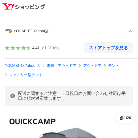
YOCABITO Yahoo!店
ストアトップを見る
4.41
（
81,210
件
）
YOCABITO Yahoo!店
趣味・アウトドア
アウトドア
テント
ファミリー型テント
配送に関するご注意 土日祝日のお問い合わせ対応は平
日に順次対応致します
1
/
20