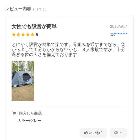
レビュー内容
（口コミ）
女性でも設営が簡単
2026/5/17
5
tot********
とにかく設営が簡単で楽です。骨組みを通すまでなら、袋
から出して１分もかからないかも。３人家族ですが、十分
過ぎる位の広さを備えております。
独自のワンタッチシステムで簡単設営、スピード撤収！
大型窓の採用で見晴らし＆通気性抜群。
テントの中でゆったり立って動けるファミリーサイズのキャビン
テント。
■どんなアイテム？
独自のワンタッチシステムで設営簡単。
4〜5人用の広々空間と高さ185cmで快適な居住性を実現しまし
た。
大型窓で通気性も抜群。
購入した商品
耐水圧2000mmで急な雨でも安心、ファミリーキャンプや防災用
にも最適です。
カラー/グレー
【商品特徴】
いいね
1
・2.8m×2.8mのゆったりファミリーサイズ（4人用-5人用）。