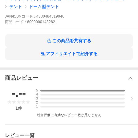
テント
ドーム型テント
JAN/ISBNコード：
4580484519046
商品
コード：
6000000143282
この商品を共有する
アフィリエイトで紹介する
商品レビュー
-.--
5
4
3
2
1
1
件
総合評価に有効なレビュー数が足りません
レビュー一覧