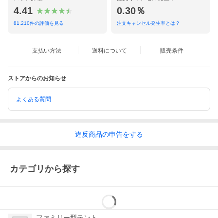
4.41
0.30％
81,210
件の評価を見る
注文キャンセル発生率とは？
※画面上と実物では多少色具合が異なって見える場合もございま
す。ご了承ください。
ブランド名
QUICKCAMP（クイックキャンプ）
支払い方法
送料について
販売条件
メーカー品番
QC-DT270R
対応人数
4人〜5人
展開サイズ
外寸：約幅280cm×奥行280cm＋120cm（前部
ストアからのお知らせ
屋）×高さ200cm
インナーテントサイズ：約幅270cm×奥行
270cm×高さ185cm
よくある質問
収納サイズ
約約長さ110×幅27×高さ27cm
素材
・本体：本体：ポリエステル
・フロア：ポリエチレン
・ポール：FRP
・ペグ：金属（鋼）
違反
商品の
申告をする
付属品
・テント本体×1
・フライシート×1
・フロントポール×1
・ペグ×17
カテゴリから探す
・ガイロープ×4
・収納袋×1
耐水圧
耐水圧：2000mm ※シームテープ加工済み
重量
約9.3kg
生産国
中国
ファミリー型テント