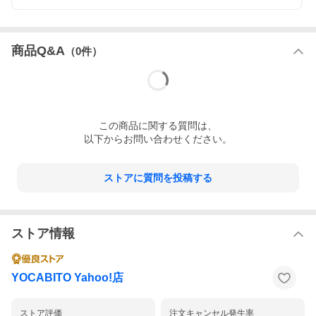
・ワンタッチ式のインナーテントで設営簡単。
・高さ185cmで室内でもかがむ必要なし。
・急な悪天候でも安心の耐水圧2000mm。
・荷物や靴を雨から守れる床付きの前室あり。
・左右の大型窓で見晴らし＆通気性抜群。
商品Q&A
（
0
件）
・インナーテントには外部電源コード用のジッパー付き。
・フロントシートは、別売りポールと組み合わせて跳ね上げ可
能。
・天井には、空気の循環を促すベンチレーション機能搭載。
・ファミリーで使える大型サイズ。
・1シーズン（180日）の製品保証付き。
この
商品
に関する質問は、
・持ち運びに便利な専用キャリーバッグが付属。
以下からお問い合わせください。
【こんなシーンにおすすめ】
アウトドア キャンプ オートキャンプ バーベキュー（BBQ） 防災
非常用 テント泊 等
ストアに質問を投稿する
【ご使用上の注意】
※説明書をよく読み正しくご使用ください。
※固定ロープをしっかりペグで固定し使用ください。
※火の粉が飛ぶ場所などでの使用はお控えください。
ストア情報
【180日の製品保証】
初回お届け日から180日間、適切な使用方法及び用途において製品
に起因する不具合が発生した場合、無償で修理もしくはパーツ交
YOCABITO Yahoo!店
換等対応いたします。
※通常の使用で発生するキズや摩耗は対象外となります。
ストア評価
注文キャンセル発生率