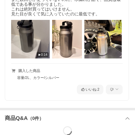
低である事が分かりました。

これは絶対買ってはいけません。

見た目が良くて気に入っていたのに最低です。
0:14
購入した商品
容量/2L、カラー/シルバー
いいね
2
商品Q&A
（
0
件）