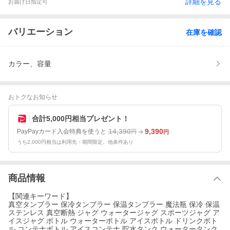
詳細を見る
お届け日指定可
バリエーション
在庫を確認
カラー、容量
おトクなお知らせ
合計5,000円相当プレゼント！
14,390
9,390
PayPayカード入会特典を使うと
円
円
うち2,000円相当は利用先・期間限定。他条件あり
商品情報
【関連キーワード】
真空タンブラー 保冷タンブラー 保温タンブラー 魔法瓶 保冷 保温
ステンレス 真空断熱 ジャグ ウォータージャグ スポーツジャグ ア
イスジャグ ボトル ウォーターボトル アイスボトル ドリンクボト
ル コンテナボトル アイスコンテナ 貯水タンク ウォータータンク