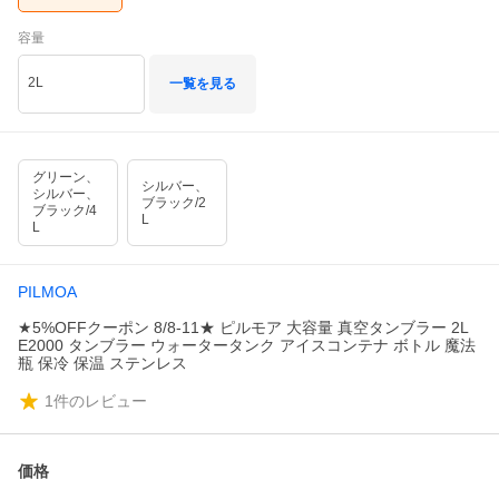
容量
2L
一覧を見る
グリーン、
シルバー、
シルバー、
ブラック/2
ブラック/4
L
L
PILMOA
★5%OFFクーポン 8/8-11★ ピルモア 大容量 真空タンブラー 2L
E2000 タンブラー ウォータータンク アイスコンテナ ボトル 魔法
瓶 保冷 保温 ステンレス
1
件のレビュー
価格