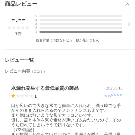
商品レビュー
-.--
5
4
3
2
1
1
件
総合評価に有効なレビュー数が足りません
レビュー一覧
レビュー内容
（口コミ）
水漏れ発生する最低品質の製品
2025/6/10
1
mas********
口が広いので大きな氷でも簡単に入れられ、洗う時でも手
がそのまま入れられるのでメンテナンスも楽です。

また他には無いような形でカッコいいです。

但し、蓋と本体を繋ぐ素材が薄いゴムみたいなので、その
うち切れてしまいそうで頼りないです。

［7/26追記］

まだ数回しか使っていないのに、水漏れが酷く、品質は最