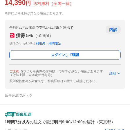
14,390
円
送料無料
（
全国一律
）
条件により送料が異なる場合があります。
全額PayPay残高で支払い&LINEと連携で
内訳
獲得
5
%
（
658
pt）
獲得のうち4.5%は
利用先・期間限定
ログインして確認
ご注意
表示よりも実際の付与数・付与率が少ない場合があります
詳細
（付与上限、未確定の付与等）
原則税抜価格が対象です。特典詳細は内訳でご確認ください。
条件達成でおトク
1時間7分以内
の注文で最短
明日9:00-12:00
お届け（東京都）