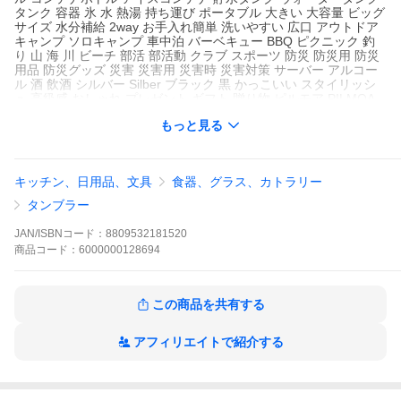
タンク 容器 氷 水 熱湯 持ち運び ポータブル 大きい 大容量 ビッグ
サイズ 水分補給 2way お手入れ簡単 洗いやすい 広口 アウトドア
キャンプ ソロキャンプ 車中泊 バーベキュー BBQ ピクニック 釣
り 山 海 川 ビーチ 部活 部活動 クラブ スポーツ 防災 防災用 防災
用品 防災グッズ 災害 災害用 災害時 災害対策 サーバー アルコー
ル 酒 飲酒 シルバー Silber ブラック 黒 かっこいい スタイリッシ
ュ 高級感 おしゃれ プレゼント ギフト 贈り物 ピルモア PILMOA
夏レジャー
もっと見る
キッチン、日用品、文具
食器、グラス、カトラリー
タンブラー
JAN/ISBNコード：
8809532181520
商品
コード：
6000000128694
この商品を共有する
アフィリエイトで紹介する