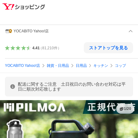
YOCABITO Yahoo!店
ストアトップを見る
4.41
（
81,210
件
）
YOCABITO Yahoo!店
雑貨・日用品
日用品
キッチン
コップ
配送に関するご注意 土日祝日のお問い合わせ対応は平
日に順次対応致します
1
/
20