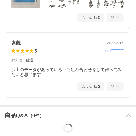
いいね
0
素敵
2022/8/15
5
emi********
耐久性
：
普通
沢山のデータがあっていろいろ組み合わせをして作ってみ
たいと思います
いいね
2
商品Q&A
（
0
件）