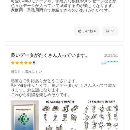
可愛い和のモチーフや、伝統的な模様やメッセージなどが
色々なデータが入っていて刺繍するのが楽しくなります。

家庭用・業務用両方で刺繍できるのがありがたいです。

いいね
4
良いデータがたくさん入っています。
2023/3/1
5
gtp********
耐久性
：
壊れにくい
迅速なご対応ありがとうございます。

和小物を作りたくて、良いデータがたくさん入ってて助か
ります。お世話になります。

これから刺繍を楽しめそうです。