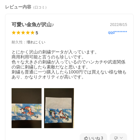
レビュー内容
（口コミ）
可愛い金魚が沢山♪
2022/8/15
5
qqd********
耐久性
：
壊れにくい
とにかく沢山の刺繍データが入っています。

商用利用可能と言うのも珍しいです。

色々な大きさの刺繍が入っているのでハンカチや武道関係
の袋に刺繍したら素敵だなと思います。

刺繍も普通に一つ購入したら1000円では買えない様な物も
あり、かなりクオリティが高いです。

いいね
3