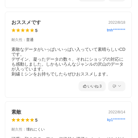
おススメです
2022/8/18
5
tmh********
耐久性
：
普通
素敵なデータがいっぱいいっぱい入っていて素晴らしいCD
です。

デザイン、凝ったデータの数々、それにショップの対応に
も感動しました。しかもいろんなジャンルの沢山のデータ
が入っています。

刺繍ミシンをお持ちでしたらぜひおススメします。
いいね
3
素敵
2022/8/14
5
ky1********
耐久性
：
壊れにくい