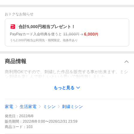
おトクなお知らせ
合計5,000円相当プレゼント！
11,000
6,000
PayPayカード入会特典を使うと
円
円
うち2,000円相当は利用先・期間限定。他条件あり
商品情報
商利用OKですので、刺繍した作品を販売する事が出来ます。ミシ
ン刺繍を楽しんで欲しいという思いで制作致しました。
もっと見る
家電
生活家電
ミシン
刺繍ミシン
発売日：
2022/8/8
販売期間：
2022/8/8 0:00
〜
2026/12/31 23:59
商品
コード：
103