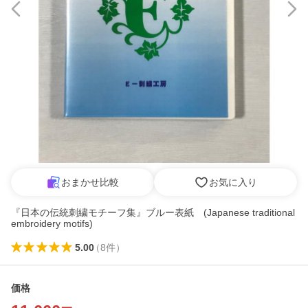
おまかせ比較
お気に入り
『日本の伝統刺繍モチーフ集』ブルー表紙 (Japanese traditional
embroidery motifs)
5.00
（
8
件
）
価格