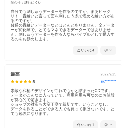
耐久性
：
壊れにくい
自分でも刺しゅうデーターを作るのですが、まあビック
リ！　畳縫いと言って面を刺しゅう糸で埋める縫い方があ
るのですが、

普通の畳縫いデーターなどほとんどありません。全データ
ーが変化球で、とてもマネできるデーターではありませ
ん。刺しゅうデーターを作る人ならバイブルとして購入す
るのをお勧めします。
いいね
4
最高
2022/9/25
5
ric********
素敵な和柄のデザインがこれでもかと詰まったCDです。

データがこんなに入っていて、商用利用も可なのにお値段
が良心的で驚きます。

ショップの対応も大変丁寧で親切です。いうことなし。

データを作ることができる人でも買って損はないです。と
いいね
1