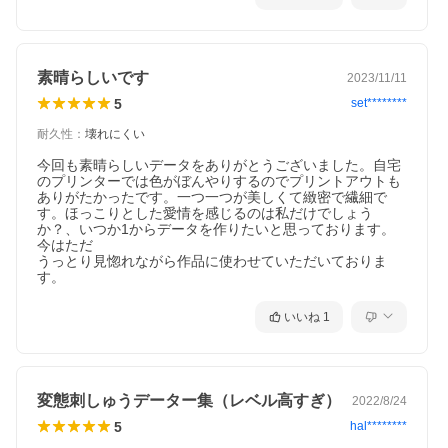
素晴らしいです
2023/11/11
5
set********
耐久性
：
壊れにくい
今回も素晴らしいデータをありがとうございました。自宅
のプリンターでは色がぼんやりするのでプリントアウトも
ありがたかったです。一つ一つが美しくて緻密で繊細で
す。ほっこりとした愛情を感じるのは私だけでしょう
か？、いつか1からデータを作りたいと思っております。
今はただ

うっとり見惚れながら作品に使わせていただいておりま
す。
いいね
1
変態刺しゅうデーター集（レベル高すぎ）
2022/8/24
5
hal********