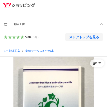
Eー刺繍工房
ストアトップを見る
5.00
（
6
件
）
Eー刺繍工房
刺繍データCD や 絵本
1
/
21