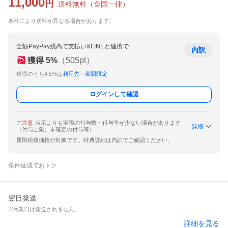
11,000
円
送料無料
（
全国一律
）
条件により送料が異なる場合があります。
全額PayPay残高で支払い&LINEと連携で
内訳
獲得
5
%
（
505
pt）
獲得のうち4.5%は
利用先・期間限定
ログインして確認
ご注意
表示よりも実際の付与数・付与率が少ない場合があります
詳細
（付与上限、未確定の付与等）
原則税抜価格が対象です。特典詳細は内訳でご確認ください。
条件達成でおトク
翌日発送
※休業日は発送されません。
詳細を見る