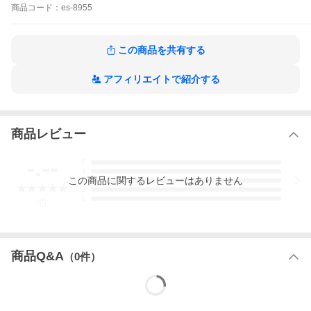
商品
コード：
es-8955
この商品を共有する
アフィリエイトで紹介する
商品レビュー
-.--
5
4
この
商品
に関するレビューはありません
3
2
1
-
件
商品Q&A
（
0
件）
●オーガニックコットンにストレッチ性をプラスし、ほど
よいフィット感に仕上げたショーツ
●マチ裏はシルク100％でふんわりと滑らかな肌触り