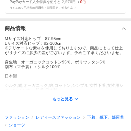
2,970
0
PayPayカード入会特典を使うと
円
円
うち2,000円相当は利用先・期間限定。他条件あり
商品情報
Mサイズ対応ヒップ：87-95cm
Lサイズ対応ヒップ：92-100cm
※デリケートな素材を使用しておりますので、商品によって仕上
がりサイズに多少の差がございます。予めご了承くださいませ。
身生地：オーガニックコットン95％、ポリウレタン5％
別布（マチ裏）：シルク100％
日本製
シルク,絹,オーガニック,綿,コットン,シンプル,女性下着,女性用シ
ョーツ,インナー,肌着,日本製
もっと見る
ファッション
レディースファッション
下着、靴下、部屋着
こだわりポイント
ショーツ