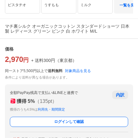
ピスタチオ
うすもも
ミルク
一覧を見る
マチ裏シルク オーガニックコットン スタンダードショーツ 日本
製 レディース グリーン ピンク 白 ホワイト M/L
価格
2,970
円
+ 送料
300
円
（
東京都
）
同一ストア5,500円以上で
送料無料
対象商品を見る
条件により送料が異なる場合があります。
全額PayPay残高で支払い&LINEと連携で
内訳
獲得
5
%
（
135
pt）
獲得のうち4.5%は
利用先・期間限定
ログインして確認