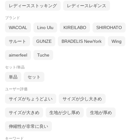
レディースストッキング
レディースレギンス
ブランド
WACOAL
Lino Ulu
KIREILABO
SHIROHATO
サルート
GUNZE
BRADELIS NewYork
Wing
身生地は少しハリのあるソフトなコットン生地。伸縮性が
aimerfeel
Tuche
あり伸び良い生地なので、程よいフィット感でヒップ周り
セット/単品
を包み込みます。マチ裏は吸放湿性に優れたシルク生地を
単品
セット
裏打ちしたことで、嫌なムレ感が軽減され、快適。心地よ
い肌触りと、締め付けのない楽な穿き心地に ココロもカ
ユーザー評価
ラダも癒やされる一枚です。
サイズがちょうどよい
サイズが少し大きめ
サイズが大きめ
生地が少し厚め
生地が厚め
伸縮性が非常に良い
生地について
キーワード