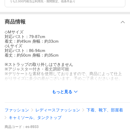
うち2,000円相当は利用先・期間限定。他条件あり
商品情報
◇Mサイズ
対応バスト：79-87cm
着丈：約49cm 身幅：約33cm
◇Lサイズ
対応バスト：86-94cm
着丈：約50cm 身幅：約35cm
※ストラップの取り外しはできません
※アジャスター付き・着丈調節可能
※デリケートな素材を使用しておりますので、商品によって仕上
がりサイズに多少の差がございます。予めご了承くださいませ。
◆素材
もっと見る
身生地：オーガニックコットン95％、ポリウレタン5％
別布：シルク100％
ストラップ：ナイロン、ポリウレタン
ファッション
レディースファッション
下着、靴下、部屋着
◆原産国
日本製
キャミソール、タンクトップ
オーガニックコットン,コットン,ブラトップ,綿,絹,カップ裏シルク
商品
コード：
es-8933
100％,敏感肌,レディース下着,キャミソール,インナー,日本製