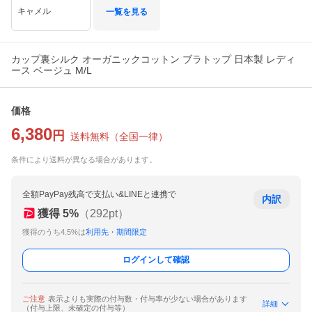
キャメル
一覧を見る
カップ裏シルク オーガニックコットン ブラトップ 日本製 レディ
ース ベージュ M/L
価格
6,380
円
送料無料
（
全国一律
）
条件により送料が異なる場合があります。
全額PayPay残高で支払い&LINEと連携で
内訳
獲得
5
%
（
292
pt）
獲得のうち4.5%は
利用先・期間限定
ログインして確認
ご注意
表示よりも実際の付与数・付与率が少ない場合があります
詳細
（付与上限、未確定の付与等）