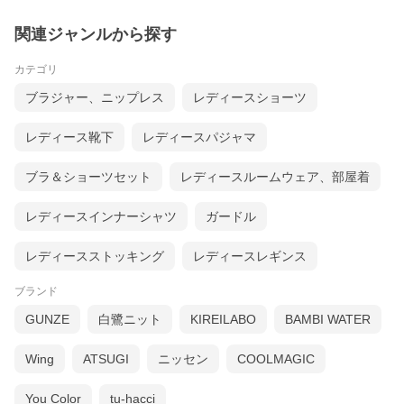
こちらのカップ付きキャミソールは、シンプルなディテー
ルとソフトなフィット感でふんわりと軽い着け心地がデイ
関連ジャンルから探す
リー使いにぴったりの一枚。
カテゴリ
ブラジャー、ニップレス
レディースショーツ
レディース靴下
レディースパジャマ
生地について
ブラ＆ショーツセット
レディースルームウェア、部屋着
レディースインナーシャツ
ガードル
レディースストッキング
レディースレギンス
ブランド
GUNZE
白鷺ニット
KIREILABO
BAMBI WATER
オーガニックコットン ガーゼベア天
Wing
ATSUGI
ニッセン
COOLMAGIC
竺
You Color
tu-hacci