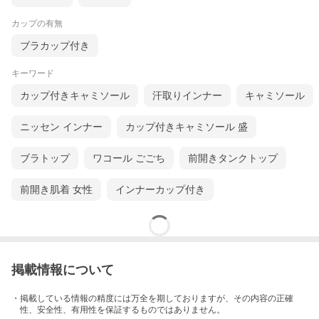
カップの有無
ブラカップ付き
キーワード
カップ付きキャミソール
汗取りインナー
キャミソール
ニッセン インナー
カップ付きキャミソール 盛
ブラトップ
ワコール ごごち
前開きタンクトップ
前開き肌着 女性
インナーカップ付き
オーガニックコットンは、3年以上農薬や化学肥料を使わ
掲載情報について
ない農地で 栽培された綿のことをいいます。手間をかけ
・掲載している情報の精度には万全を期しておりますが、その内容の正確
ながら、昔ながらの自然な栽培方法で作られた環境にも人
性、安全性、有用性を保証するものではありません。