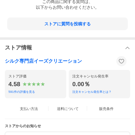
この
商品
に関する質問は、
以下からお問い合わせください。
ストアに質問を投稿する
●ブラの要らないインナーキャミソールとして着回せるブ
ラトップ
●アンダーゴムは前側のみで締め付けなく楽な着用感
ストア情報
●オーガニックコットンにストレッチを効かせたソフトな
シルク専門店イーズクリエーション
生地感。カップ裏はシルク100％でふんわりと滑らかな肌
触り
ストア評価
注文キャンセル発生率
4.58
0.00％
591
件の評価を見る
注文キャンセル発生率とは？
着心地の良さ・快適さ
支払い方法
送料について
販売条件
ストアからのお知らせ