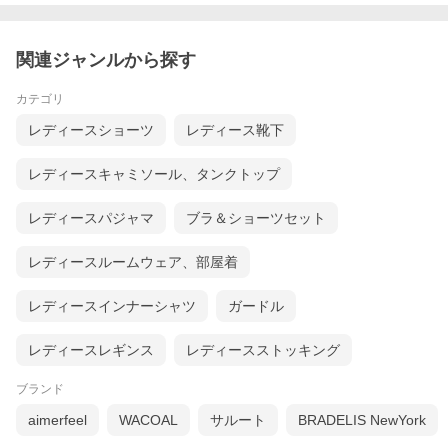
触りです。
こちらのソフトブラはチューブ型で上下にゴムが入ってお
関連ジャンルから探す
り、肩紐を隠して着用頂けるように、適度なフィット感が
あります。上縁にゴムを入れることで、かかんでも胸元が
カテゴリ
覗きにくいのがうれしいポイントです。
レディースショーツ
レディース靴下
レディースキャミソール、タンクトップ
レディースパジャマ
ブラ＆ショーツセット
生地について
レディースルームウェア、部屋着
レディースインナーシャツ
ガードル
レディースレギンス
レディースストッキング
ブランド
aimerfeel
WACOAL
サルート
BRADELIS NewYork