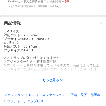
4,950
0
PayPayカード入会特典を使うと
円
円
うち2,000円相当は利用先・期間限定。他条件あり
商品情報
◇Mサイズ
対応バスト：79-87cm
ブラサイズ65B/C/D、70B/C/D
◇Lサイズ
対応バスト：86-94cm
ブラサイズ75B/C/D
※ストラップの取り外しはできません
※アジャスター付き・着丈調節可能
※デリケートな素材を使用しておりますので、商品によって仕上
がりサイズに多少の差がございます。予めご了承くださいませ。
◆素材
もっと見る
身生地：オーガニックコットン95％、ポリウレタン5％
別布：シルク100％
ストラップ：ナイロン、ポリウレタン
ファッション
レディースファッション
下着、靴下、部屋着
◆原産国
日本製
ブラジャー、ニップレス