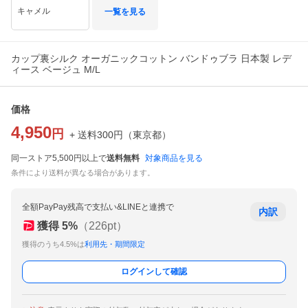
キャメル
一覧を見る
カップ裏シルク オーガニックコットン バンドゥブラ 日本製 レデ
ィース ベージュ M/L
価格
4,950
円
+ 送料
300
円
（
東京都
）
同一ストア5,500円以上で
送料無料
対象商品を見る
条件により送料が異なる場合があります。
全額PayPay残高で支払い&LINEと連携で
内訳
獲得
5
%
（
226
pt）
獲得のうち4.5%は
利用先・期間限定
ログインして確認