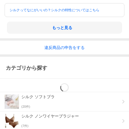
シルクってなにがいいの？シルクの特性についてはこちら
もっと見る
違反
商品の
申告をする
カテゴリから探す
シルク ソフトブラ
オーガニックコットンにストレッチを効かせた生地でとっ
(
20
件)
ても伸びがよく、柔らかくやさしい生地感。カップ裏はシ
シルク ノンワイヤーブラジャー
ルクだから、滑らかな肌当たりで敏感肌の方にも優しい肌
(
7
件)