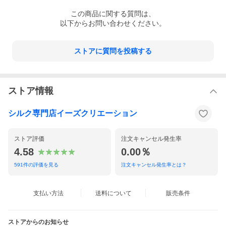
この
商品
に関する質問は、
以下からお問い合わせください。
●ブラジャー要らずのチューブ型ブラトップはすっきりヘ
ストアに質問を投稿する
ルシーでコンパクトな印象
●上下にゴム入りでストラップを隠して使用してもずれ落
ストア情報
ちにくい適度なフィット感
●オーガニックコットンにストレッチを効かせたソフトな
シルク専門店イーズクリエーション
生地感。カップ裏はシルク100％でふんわりと滑らかな肌
触り
ストア評価
注文キャンセル発生率
4.58
0.00％
591
件の評価を見る
注文キャンセル発生率とは？
支払い方法
送料について
販売条件
着心地の良さ・快適さ
ストアからのお知らせ