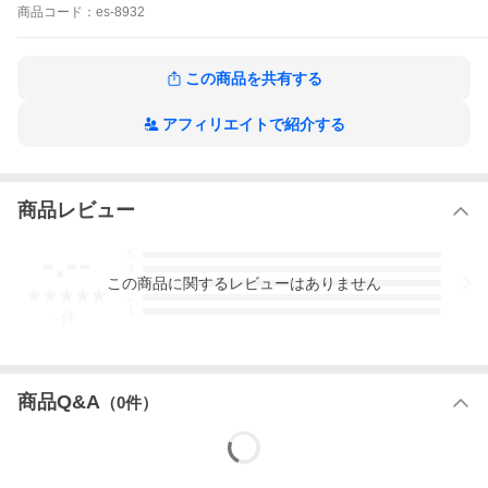
オーガニックコットン,綿,ソフトブラ,カップ裏シルク,日本製,絹,ブ
商品
コード：
es-8932
ラトップ,チューブトップ,チューブブラ,カップ付き,インナー,スト
レスフリー,ノンワイヤー,下着,敏感肌
この商品を共有する
アフィリエイトで紹介する
こだわりポイント
商品レビュー
-.--
5
4
この
商品
に関するレビューはありません
3
2
1
-
件
商品Q&A
（
0
件）