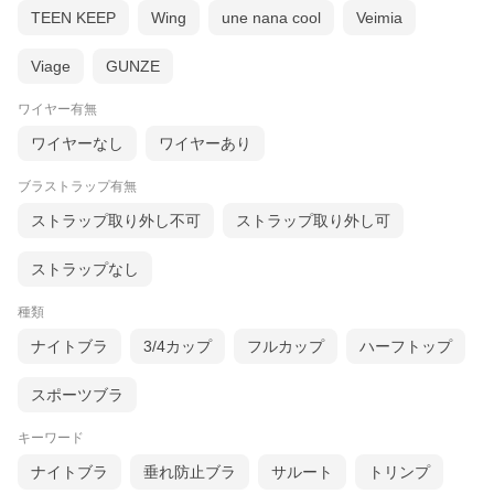
オーガニックコットン ガーゼベア天
TEEN KEEP
Wing
une nana cool
Veimia
竺
Viage
GUNZE
ワイヤー有無
ワイヤーなし
ワイヤーあり
ブラストラップ有無
ストラップ取り外し不可
ストラップ取り外し可
ストラップなし
種類
ナイトブラ
3/4カップ
フルカップ
ハーフトップ
スポーツブラ
キーワード
オーガニックコットンは、3年以上農薬や化学肥料を使わ
ナイトブラ
垂れ防止ブラ
サルート
トリンプ