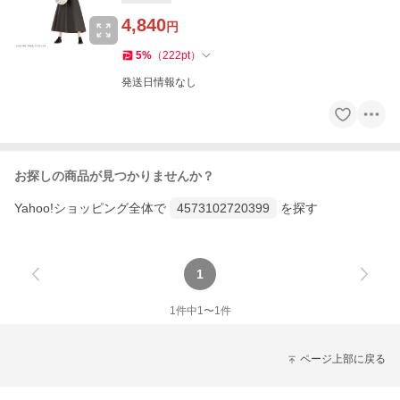
4,840
円
5
%
（
222
pt
）
発送日情報なし
お探しの商品が見つかりませんか？
Yahoo!ショッピング全体で
4573102720399
を探す
1
1
件中
1
〜
1
件
ページ上部に戻る