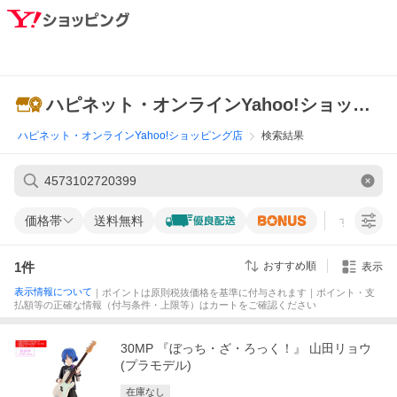
ハピネット・オンラインYahoo!ショッピング店
ハピネット・オンラインYahoo!ショッピング店
検索結果
価格帯
送料無料
すべての条
1
件
おすすめ順
表示
表示情報について
｜ポイントは原則税抜価格を基準に付与されます｜ポイント・支
払額等の正確な情報（付与条件・上限等）はカートをご確認ください
30MP 『ぼっち・ざ・ろっく！』 山田リョウ
(プラモデル)
在庫なし