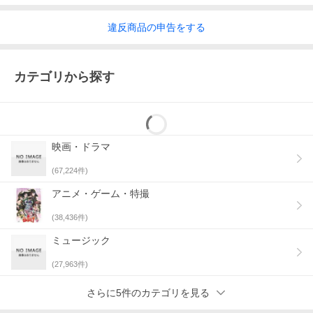
音声仕様
ドルビーアトモス 日本語 英語 Audio7.1chサラ
違反
商品の
申告をする
ウンド Master dtsHD
コピーライト
(C)2025 20th Century Studios (C)2025 MARVEL
カテゴリから探す
映画・ドラマ
(
67,224
件)
アニメ・ゲーム・特撮
(
38,436
件)
ミュージック
(
27,963
件)
さらに5件のカテゴリを見る