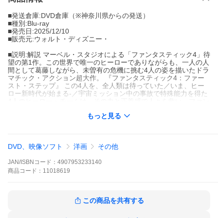
■発送倉庫:DVD倉庫（※神奈川県からの発送）
■種別:Blu-ray
■発売日:2025/12/10
■販売元:ウォルト・ディズニー・
■説明:解説 マーベル・スタジオによる「ファンタスティック4」待
望の第1作。この世界で唯一のヒーローでありながらも、一人の人
間として葛藤しながら、未曽有の危機に挑む4人の姿を描いたドラ
マチック・アクション超大作。 『ファンタスティック4：ファー
スト・ステップ』 この4人を、全人類は待っていた／いま、ヒー
ロー新時代が始まる-／宇宙ミッション中の事故で特殊能力を得た
4人のヒーロー・チームは、その力と正義感で人々を救い、ファン
タスティック4と呼ばれている。／世界中で愛され、強い絆で結ば
もっと見る
れた彼ら家族には、間もなく新たな命 も加わろうとしていた。／
しかし、チームリーダーで天才科学者リードのある行動がきっか
けで、惑星を食い尽くす規格外の敵宇宙神ギャラクタスの脅威が
地球に迫る！／....
DVD、映像ソフト
洋画
その他
■カテゴリ_映像ソフト_映画・ドラマ_洋画_アメリカ
JAN/ISBNコード：
4907953233140
■登録日:2025/09/23
商品
コード：
11018619
この商品を共有する