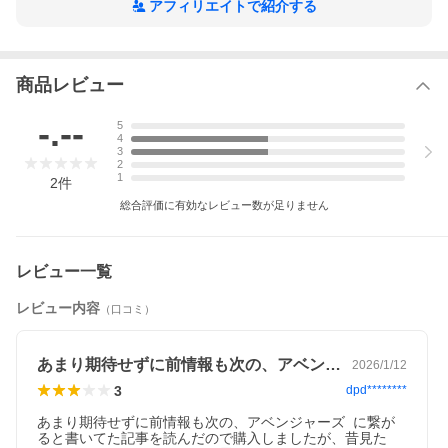
アフィリエイトで紹介する
関連リンク
商品レビュー
映画・ドラマ
洋画
-.--
5
4
アメリカ
3
2
1
2
件
永続特典
総合評価に有効なレビュー数が足りません
4K Ultra HD Blu-ray+3D Blu-ray+2D Blu-ray
■映像特典
マット・シャクマン監督とプロダクション・デザイナーによる音
レビュー一覧
声解説／レトロフューチャーな世界／宇宙からのヴィランと地底
の仲間／NGシーン集／未公開シーン／マット・シャクマン監督と
レビュー内容
（口コミ）
プロダクション・デザイナーによる音声解説
あまり期待せずに前情報も次の、アベンジ…
2026/1/12
商品詳細／同梱内容
3
dpd********
解説
あまり期待せずに前情報も次の、アベンジャーズ  に繋が
マーベル・スタジオによる「ファンタスティック4」待望の第1
ると書いてた記事を読んだので購入しましたが、昔見た　