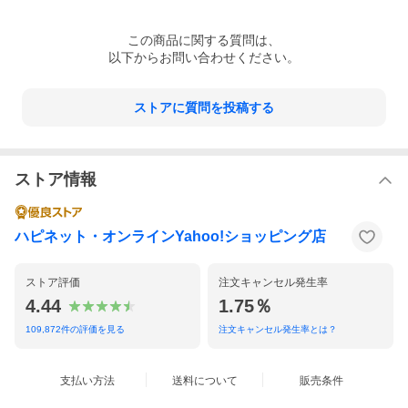
ンガー(原案)、ケヴィン・ファイギ(製作)、ルイス・デスポジート
(製作総指揮)、グラント・カーティス(製作総指揮)、ティム・ルイ
この
商品
に関する質問は、
ス(製作総指揮)、ジェス・ホール(撮影監督)、カスラ・ファラハニ
以下からお問い合わせください。
(プロダクション・デザイナー)、アレクサンドラ・バーン(衣装デ
ザイナー)、ノナ・コダイ(編集)、ティム・ロッシュ(編集)、マイ
ケル・ジアッチーノ(音楽)
ストアに質問を投稿する
ペドロ・パスカル、ヴァネッサ・カービー、ジョセフ・クイン、
エボン・モス＝バクラック、ラルフ・アイネソン、ジュリア・ガ
ストア情報
ーナー、マシュー・ウッド、サラ・ナイルズ
商品仕様
ハピネット・オンラインYahoo!ショッピング店
商品番号
WDUF-1172
販売元
ウォルト・ディズニー・
ストア評価
注文キャンセル発生率
4.44
1.75％
組枚数
3枚組
色彩
カラー
109,872
件の評価を見る
注文キャンセル発生率とは？
字幕
日本語字幕 英語字幕 吹替字幕
制作年度／国
2025／アメリカ
支払い方法
送料について
販売条件
画面サイズ
シネスコサイズ