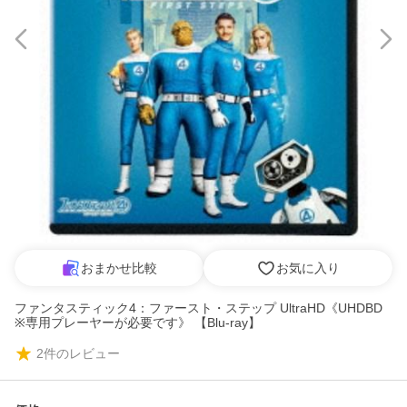
おまかせ比較
お気に入り
ファンタスティック4：ファースト・ステップ UltraHD《UHDBD
※専用プレーヤーが必要です》 【Blu-ray】
2
件のレビュー