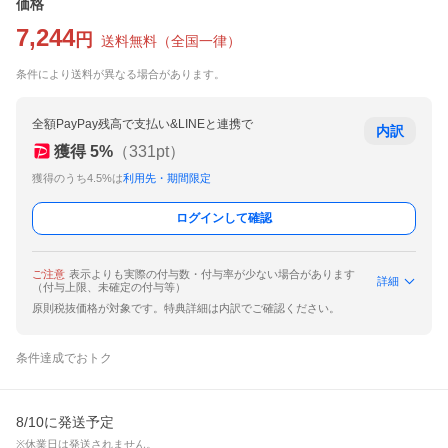
価格
7,244
円
送料無料
（
全国一律
）
条件により送料が異なる場合があります。
全額PayPay残高で支払い&LINEと連携で
内訳
獲得
5
%
（
331
pt）
獲得のうち4.5%は
利用先・期間限定
ログインして確認
ご注意
表示よりも実際の付与数・付与率が少ない場合があります
詳細
（付与上限、未確定の付与等）
原則税抜価格が対象です。特典詳細は内訳でご確認ください。
条件達成でおトク
8/10に発送予定
※休業日は発送されません。