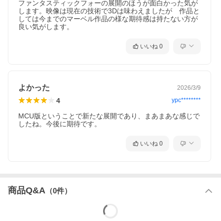
作。この世界で唯一のヒーローでありながらも、一人の人間とし
ファンタスティックフォーの展開のほうが面白かった気が
します。映像は現在の技術で3Dは味わえましたが　作品と
て葛藤しながら、未曽有の危機に挑む4人の姿を描いたドラマチッ
しては今までのマーベル作品の様な期待感は持たない方が
ク・アクション超大作。
『ファンタスティック4：ファースト・ステップ』
いいね
0
この4人を、全人類は待っていた／いま、ヒーロー新時代が始ま
る-／宇宙ミッション中の事故で特殊能力を得た4人のヒーロー・
チームは、その力と正義感で人々を救い、ファンタスティック4と
呼ばれている。／世界中で愛され、強い絆で結ばれた彼ら家族に
よかった
2026/3/9
は、間もなく新たな命 も加わろうとしていた。／しかし、チーム
4
ypc********
リーダーで天才科学者リードのある行動がきっかけで、惑星を食
MCU版ということで新たな展開であり、まあまあな感じで
い尽くす規格外の敵宇宙神ギャラクタスの脅威が地球に迫る！／
したね。今後に期待です。
滅亡へのカウントダウンが進む中、一人の人間としての葛藤を抱
えながらも、彼らはヒーローとして立ち向かう。／いま、全人類
いいね
0
の運命は、この4人に託された--。
スタッフ&キャスト
商品Q&A
（
0
件）
マット・シャクマン(監督)、ジョシュ・フリードマン(脚本)、エリ
ック・ピアソン(脚本)、ジェフ・カプラン(原案)、イアン・スプリ