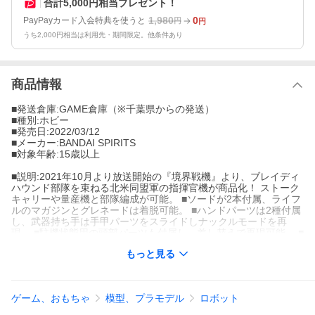
合計5,000円相当プレゼント！
1,980
0
PayPayカード入会特典を使うと
円
円
うち2,000円相当は利用先・期間限定。他条件あり
商品情報
■発送倉庫:GAME倉庫（※千葉県からの発送）
■種別:ホビー
■発売日:2022/03/12
■メーカー:BANDAI SPIRITS
■対象年齢:15歳以上
■説明:2021年10月より放送開始の『境界戦機』より、ブレイディ
ハウンド部隊を束ねる北米同盟軍の指揮官機が商品化！ ストーク
キャリーや量産機と部隊編成が可能。 ■ソードが2本付属、ライフ
ルのマガジンとグレネードは着脱可能。 ■ハンドパーツは2種付属
し、武器持ち手は手甲パーツをスライドしナックルモードを再
現。 ■駐機状態用の頭部パーツも付属し、差し替えで再現可能。 ■
足のクローは収納が可能。 ■「肩」「頭部」「ソード」を含むブ
もっと見る
ラッド専用機の特徴的な形状を再現。 ■「HG 1/72 V-33 ストー
ク....
■カテゴリ_ホビー・模型_プラモデル_ガンプラ_HG
ゲーム、おもちゃ
模型、プラモデル
ロボット
■登録日:2021/09/21