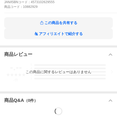
JAN/ISBNコード：
4573102629555
BANDAI バンダイ きょうかいせんき ふろすとふらわー ロボット
アニメ プラモデル プラスチックキット 組立キット 組み立てキッ
商品
コード：
10882929
ト 男児玩具 コレクション サンライズ バンダイ ホビー プラモデル
アニメキャラクター アメイン AMAIM
この商品を共有する
アフィリエイトで紹介する
商品レビュー
附帯画像
-.--
5
4
この
商品
に関するレビューはありません
3
2
1
-
件
商品Q&A
（
0
件）