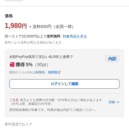
価格
1,980
円
+ 送料
600
円
（
全国一律
）
同一ストア10,000円以上で
送料無料
対象商品を見る
条件により送料が異なる場合があります。
全額PayPay残高で支払い&LINEと連携で
内訳
獲得
5
%
（
90
pt）
獲得のうち4.5%は
利用先・期間限定
ログインして確認
ご注意
表示よりも実際の付与数・付与率が少ない場合があります
詳細
（付与上限、未確定の付与等）
原則税抜価格が対象です。特典詳細は内訳でご確認ください。
条件達成でおトク