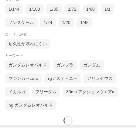
1/144
1/100
1/35
1/72
1/60
1/1
ノンスケール
1/24
1/20
1/48
ユーザー評価
耐久性が壊れにくい
キーワード
ガンダムレオパルド
ガンプラ
ガンダム
マジンガーzero
rgデスティニー
アリュゼウス
イカルガ
フリーダム
30ms アクションウエアα
hg ガンダムレオパルド