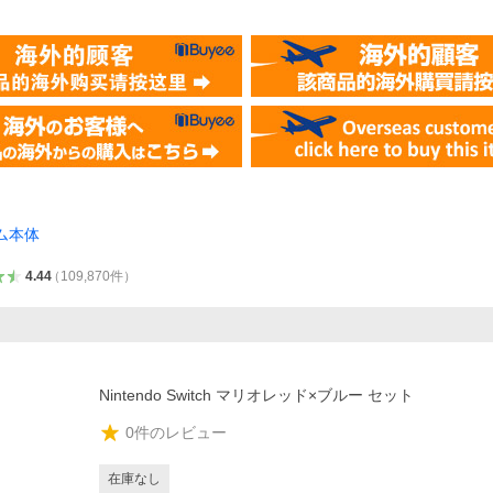
ム本体
4.44
（
109,870
件
）
Nintendo Switch マリオレッド×ブルー セット
0
件のレビュー
在庫なし