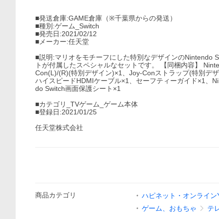
■発送倉庫:GAME倉庫（※千葉県からの発送）
■種別:ゲーム_Switch
■発売日:2021/02/12
■メーカー:任天堂
■説明:マリオをモチーフにした特別なデザインのNintendo
トが付属したスペシャルなセットです。 【同梱内容】 Nintendo S
Con(L)/(R)(特別デザイン)×1、Joy-Conストラップ(特別デザ
ハイスピードHDMIケーブル×1、セーフティーガイド×1、Nint
do Switch画面保護シート×1
■カテゴリ_TVゲーム_ゲーム本体
■登録日:2021/01/25
任天堂株式会社
商品
カテゴリ
ハピネット・オンラインY
ゲーム、おもちゃ
テ