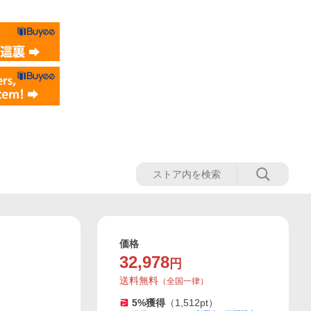
価格
32,978
円
送料無料
（
全国一律
）
5
%獲得
（
1,512
pt）