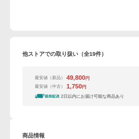
他ストアでの取り扱い（全
19
件）
49,800
最安値
（新品）
円
1,750
最安値
（中古）
円
2日以内にお届け可能な商品あり
商品情報