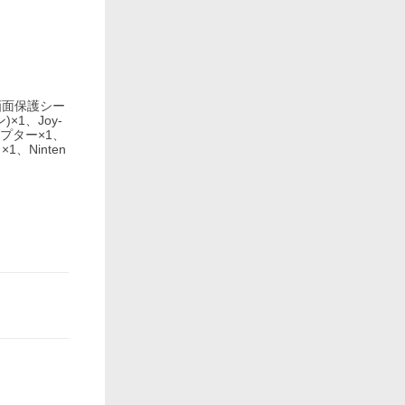
画面保護シー
×1、Joy-
アダプター×1、
、Ninten