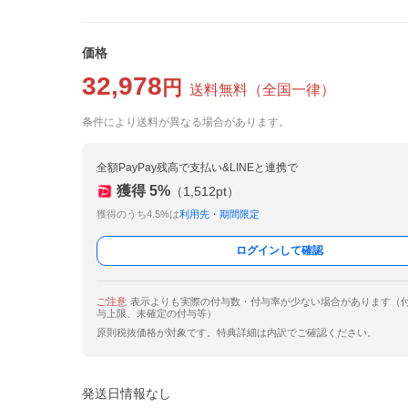
価格
32,978
円
送料無料
（
全国一律
）
条件により送料が異なる場合があります。
全額PayPay残高で支払い&LINEと連携で
獲得
5
%
（
1,512
pt）
獲得のうち4.5%は
利用先・期間限定
ログインして確認
ご注意
表示よりも実際の付与数・付与率が少ない場合があります（
与上限、未確定の付与等）
原則税抜価格が対象です。特典詳細は内訳でご確認ください。
発送日情報なし