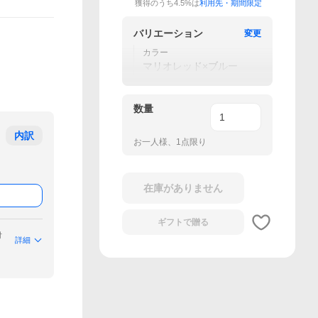
獲得のうち4.5%は
利用先・期間限定
バリエーション
変更
カラー
マリオレッド×ブルー
数量
内訳
お一人様、1点限り
在庫がありません
ギフトで
贈る
付
詳細