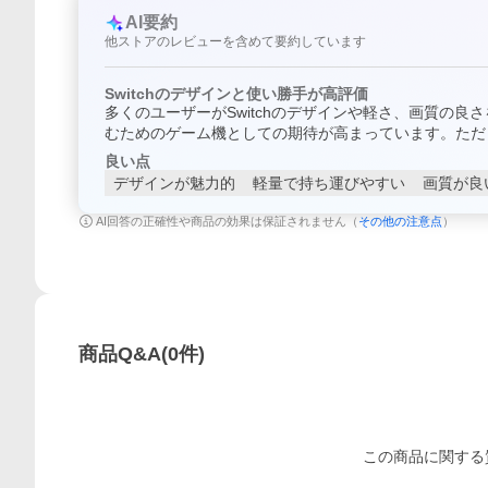
AI要約
他ストアのレビューを含めて要約しています
Switchのデザインと使い勝手が高評価
多くのユーザーがSwitchのデザインや軽さ、画質の
むためのゲーム機としての期待が高まっています。ただ
良い点
デザインが魅力的
軽量で持ち運びやすい
画質が良
AI回答の正確性や商品の効果は保証されません（
その他の注意点
）
商品Q&A
(
0
件)
この
商品
に関する