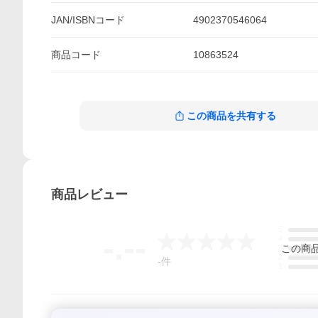
JAN/ISBNコード
4902370546064
商品
コード
10863524
この商品を共有する
商品
レビュー
5
-.--
4
この
商
3
2
-
件
1