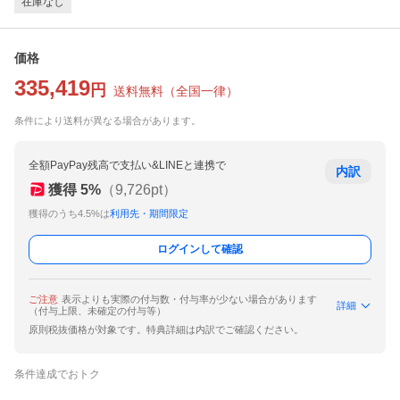
在庫なし
価格
335,419
円
送料無料
（
全国一律
）
条件により送料が異なる場合があります。
全額PayPay残高で支払い&LINEと連携で
内訳
獲得
5
%
（
9,726
pt）
獲得のうち4.5%は
利用先・期間限定
ログインして確認
ご注意
表示よりも実際の付与数・付与率が少ない場合があります
詳細
（付与上限、未確定の付与等）
原則税抜価格が対象です。特典詳細は内訳でご確認ください。
条件達成でおトク