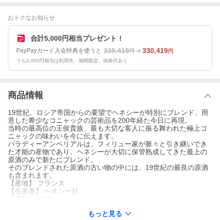
おトクなお知らせ
合計5,000円相当プレゼント！
335,419
330,419
PayPayカード入会特典を使うと
円
円
うち2,000円相当は利用先・期間限定。他条件あり
商品情報
19世紀、ロシア帝国からの要望でヘネシーが特別にブレンド、用
意した希少なコニャックの芸術品を200年経た今日に再現。
当時の最高位の王侯貴族、最も大切な客人に振る舞われた極上コ
ニャックの味わいを今に伝えます。
パラディーアンペリアルは、フィリュー家が脈々と引き継いでき
た才能の産物であり、ヘネシーが大切に保管熟成してきた最上の
原酒のみで新たにブレンド。
そのブレンドされた原酒の古い物の中には、19世紀の最良の原酒
も含まれます。
【産地】 フランス
【生産者】 ヘネシー社
【度数】 40度
【内容量】 700ml
もっと見る