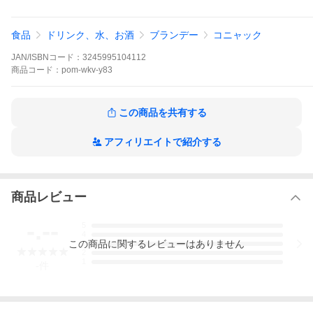
Amazonの配送サービスを利用しての発送となります
食品
ドリンク、水、お酒
ブランデー
コニャック
JAN/ISBNコード：
3245995104112
商品
コード：
pom-wkv-y83
この商品を共有する
アフィリエイトで紹介する
商品レビュー
-.--
5
4
この
商品
に関するレビューはありません
3
2
1
-
件