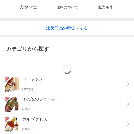
支払い方法
送料について
販売条件
違反
商品の
申告をする
カテゴリから探す
コニャック
(
122
件)
その他のブランデー
(
69
件)
カルヴァドス
(
39
件)