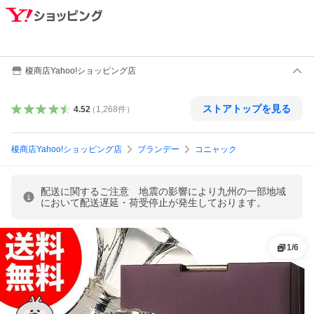
榎商店Yahoo!ショッピング店
ストアトップを見る
4.52
（
1,268
件
）
榎商店Yahoo!ショッピング店
ブランデー
コニャック
配送に関するご注意 地震の影響により九州の一部地域
において配送遅延・荷受停止が発生しております。
1
/
6