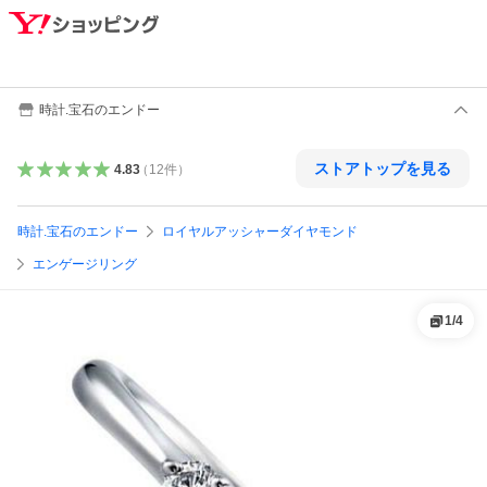
時計.宝石のエンドー
ストアトップを見る
4.83
（
12
件
）
時計.宝石のエンドー
ロイヤルアッシャーダイヤモンド
エンゲージリング
1
/
4