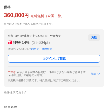
価格
360,800
円
送料無料
（
全国一律
）
条件により送料が異なる場合があります。
全額PayPay残高で支払い&LINEと連携で
内訳
獲得
14
%
（
39,604
pt）
獲得のうち13.5%は
利用先・期間限定
ログインして確認
ご注意
表示よりも実際の付与数・付与率が少ない場合があります
詳細
（付与上限、未確定の付与等）
原則税抜価格が対象です。特典詳細は内訳でご確認ください。
条件達成でおトク
翌日発送