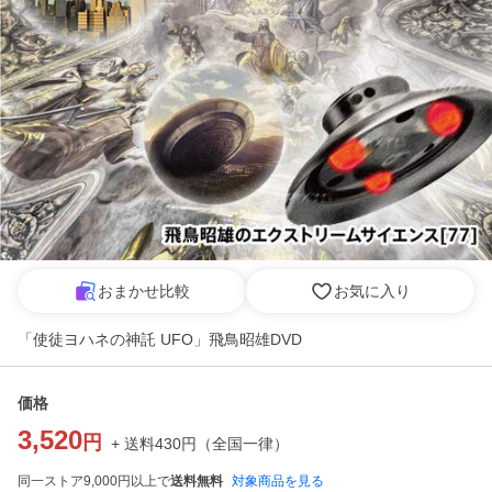
おまかせ比較
お気に入り
「使徒ヨハネの神託 UFO」飛鳥昭雄DVD
価格
3,520
円
+ 送料
430
円
（
全国一律
）
同一ストア9,000円以上で
送料無料
対象商品を見る