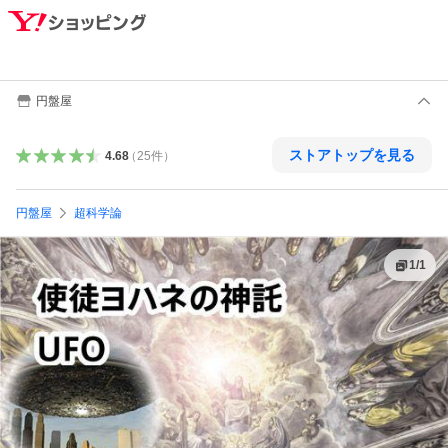
円盤屋
ストアトップを見る
4.68
（
25
件
）
円盤屋
超科学論
1
/
1