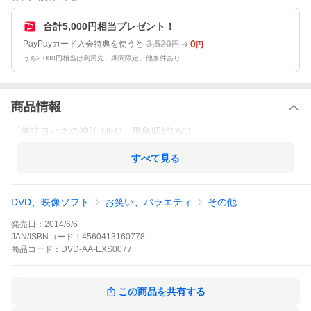
合計5,000円相当プレゼント！
3,520
0
PayPayカード入会特典を使うと
円
円
うち2,000円相当は利用先・期間限定。他条件あり
商品情報
「使徒ヨハネの神託 UFO」飛鳥昭雄DVD
すべて見る
DVD、映像ソフト
お笑い、バラエティ
その他
発売日：
2014/6/6
JAN/ISBNコード：
4560413160778
商品
コード：
DVD-AA-EXS0077
この商品を共有する