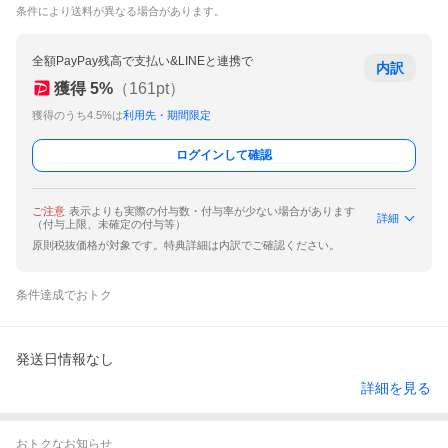
条件により送料が異なる場合があります。
全額PayPay残高で支払い&LINEと連携で
内訳
獲得
5
%
（
161
pt）
獲得のうち4.5%は
利用先・期間限定
ログインして確認
ご注意
表示よりも実際の付与数・付与率が少ない場合があります
詳細
（付与上限、未確定の付与等）
原則税抜価格が対象です。特典詳細は内訳でご確認ください。
条件達成でおトク
発送日情報なし
詳細を見る
おトクなお知らせ