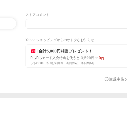
ストアコメント
Yahoo!ショッピングからのオトクなお知らせ
合計5,000円相当プレゼント！
3,520
0
PayPayカード入会特典を使うと
円
円
うち2,000円相当は利用先・期間限定。他条件あり
違反申告