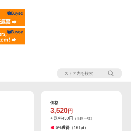
価格
3,520
円
+ 送料
430
円
（
全国一律
）
5
%獲得
（
161
pt）