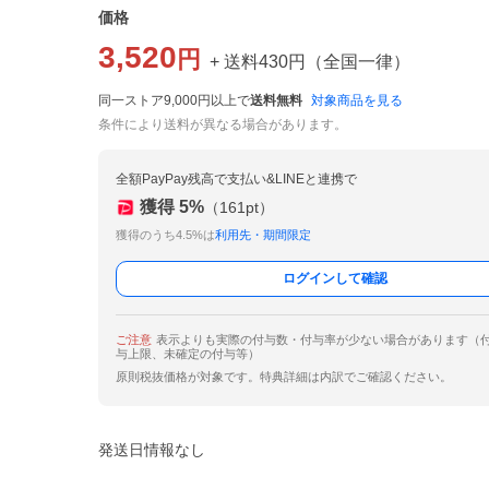
価格
3,520
円
+ 送料
430
円
（
全国一律
）
同一ストア9,000円以上で
送料無料
対象商品を見る
条件により送料が異なる場合があります。
全額PayPay残高で支払い&LINEと連携で
獲得
5
%
（
161
pt）
獲得のうち4.5%は
利用先・期間限定
ログインして確認
ご注意
表示よりも実際の付与数・付与率が少ない場合があります（
与上限、未確定の付与等）
原則税抜価格が対象です。特典詳細は内訳でご確認ください。
発送日情報なし