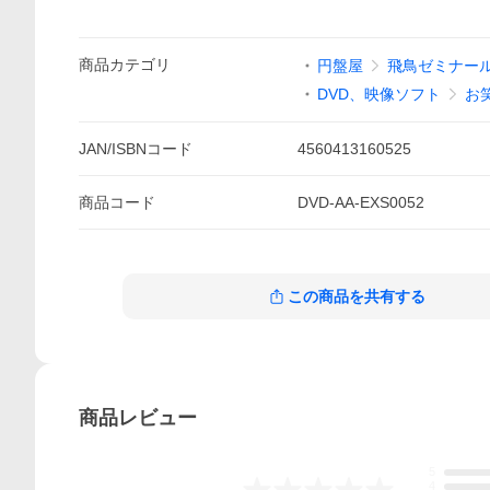
商品
カテゴリ
円盤屋
飛鳥ゼミナー
DVD、映像ソフト
お
JAN/ISBNコード
4560413160525
商品
コード
DVD-AA-EXS0052
この商品を共有する
商品
レビュー
5
4