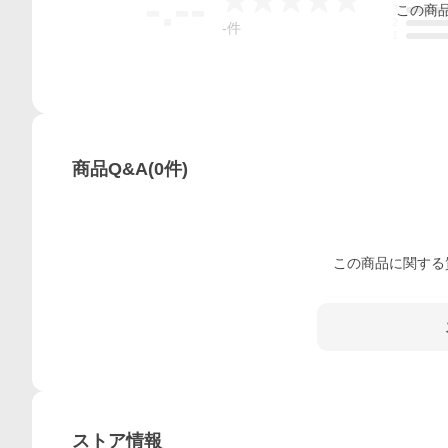
-.--
この
商
3
2
-
件
1
商品Q&A
(
0
件)
この
商品
に関する
ストア情報