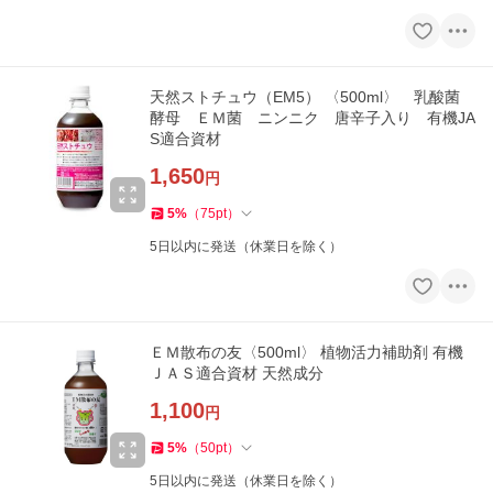
天然ストチュウ（EM5） 〈500ml〉 乳酸菌
酵母 ＥＭ菌 ニンニク 唐辛子入り 有機JA
S適合資材
1,650
円
5
%
（
75
pt
）
5日以内に発送（休業日を除く）
ＥＭ散布の友〈500ml〉 植物活力補助剤 有機
ＪＡＳ適合資材 天然成分
1,100
円
5
%
（
50
pt
）
5日以内に発送（休業日を除く）