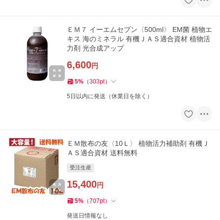
ＥＭ７ イーエムセブン〈500ml〉 EM菌 植物エ
キス 海のミネラル 有機ＪＡＳ適合資材 植物活
力剤 光合成アップ
6,600
円
5
%
（
303
pt
）
5日以内に発送（休業日を除く）
ＥＭ散布の友〈10Ｌ〉 植物活力補助剤 有機Ｊ
ＡＳ適合資材 送料無料
受注生産
15,400
円
5
%
（
707
pt
）
発送日情報なし