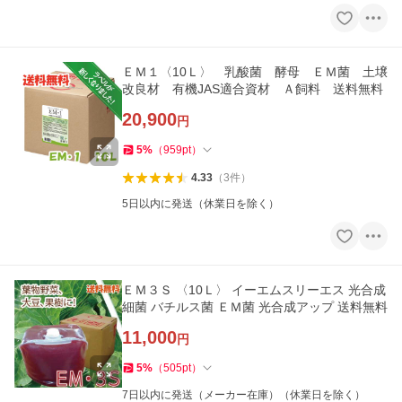
ＥＭ１〈10Ｌ〉 乳酸菌 酵母 ＥＭ菌 土壌
改良材 有機JAS適合資材 Ａ飼料 送料無料
20,900
円
5
%
（
959
pt
）
4.33
（
3
件
）
5日以内に発送（休業日を除く）
ＥＭ３Ｓ 〈10Ｌ〉 イーエムスリーエス 光合成
細菌 バチルス菌 ＥＭ菌 光合成アップ 送料無料
11,000
円
5
%
（
505
pt
）
7日以内に発送（メーカー在庫）（休業日を除く）