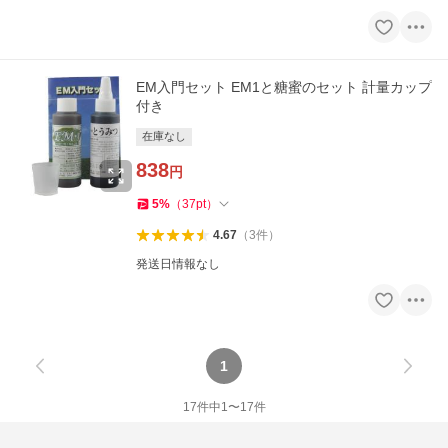
EM入門セット EM1と糖蜜のセット 計量カップ
付き
在庫なし
838
円
5
%
（
37
pt
）
4.67
（
3
件
）
発送日情報なし
1
17
件中
1
〜
17
件