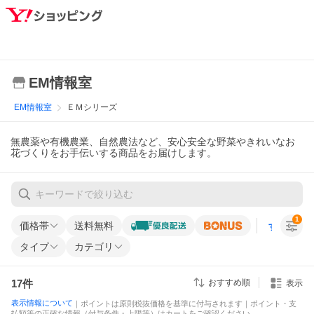
EM情報室
EM情報室
ＥＭシリーズ
無農薬や有機農業、自然農法など、安心安全な野菜やきれいなお
花づくりをお手伝いする商品をお届けします。
1
価格帯
送料無料
すべての条
タイプ
カテゴリ
17
件
おすすめ順
表示
表示情報について
｜ポイントは原則税抜価格を基準に付与されます｜ポイント・支
払額等の正確な情報（付与条件・上限等）はカートをご確認ください