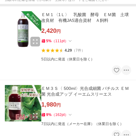
ＥＭ１〈1Ｌ〉 乳酸菌 酵母 ＥＭ菌 土壌
改良材 有機JAS適合資材 Ａ飼料
2,420
円
5
%
（
111
pt
）
4.29
（
7
件
）
5日以内に発送（休業日を除く）
ＥＭ３Ｓ〈 500ml〉光合成細菌 バチルス ＥＭ
菌 光合成アップ イーエムスリーエス
1,980
円
9
%
（
162
pt
）
7日以内に発送（メーカー在庫）（休業日を除く）