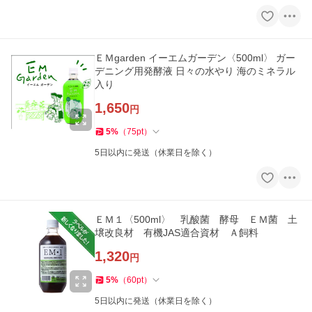
ＥＭgarden イーエムガーデン〈500ml〉 ガー
デニング用発酵液 日々の水やり 海のミネラル
入り
1,650
円
5
%
（
75
pt
）
5日以内に発送（休業日を除く）
ＥＭ１〈500ml〉 乳酸菌 酵母 ＥＭ菌 土
壌改良材 有機JAS適合資材 Ａ飼料
1,320
円
5
%
（
60
pt
）
5日以内に発送（休業日を除く）