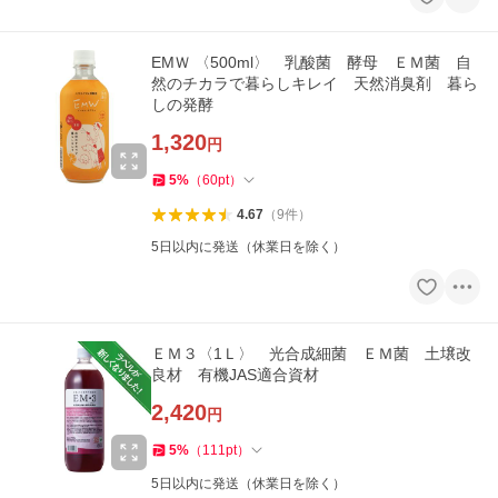
EMＷ 〈500ml〉 乳酸菌 酵母 ＥＭ菌 自
然のチカラで暮らしキレイ 天然消臭剤 暮ら
しの発酵
1,320
円
5
%
（
60
pt
）
4.67
（
9
件
）
5日以内に発送（休業日を除く）
ＥＭ３〈1Ｌ〉 光合成細菌 ＥＭ菌 土壌改
良材 有機JAS適合資材
2,420
円
5
%
（
111
pt
）
5日以内に発送（休業日を除く）