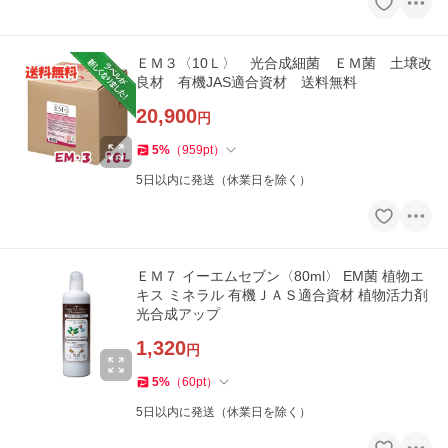
ＥＭ３〈10Ｌ〉 光合成細菌 ＥＭ菌 土壌改
良材 有機JAS適合資材 送料無料
20,900
円
5
%
（
959
pt
）
5日以内に発送（休業日を除く）
ＥＭ７ イーエムセブン〈80ml〉 EM菌 植物エ
キス ミネラル 有機ＪＡＳ適合資材 植物活力剤
光合成アップ
1,320
円
5
%
（
60
pt
）
5日以内に発送（休業日を除く）