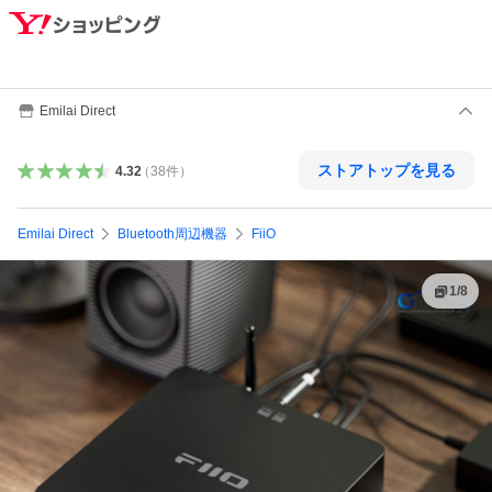
Emilai Direct
ストアトップを見る
4.32
（
38
件
）
Emilai Direct
Bluetooth周辺機器
FiiO
1
/
8