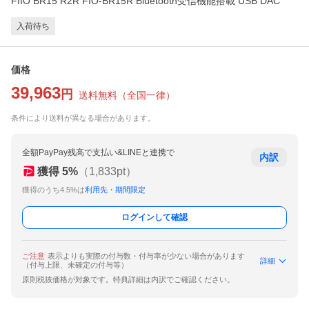
FIIO BR15 R2R FIO-BR15R Bluetooth受信機能搭載 USB DAC
入荷待ち
価格
39,963
円
送料無料
（
全国一律
）
条件により送料が異なる場合があります。
全額PayPay残高で支払い&LINEと連携で
内訳
獲得
5
%
（
1,833
pt）
獲得のうち4.5%は
利用先・期間限定
ログインして確認
ご注意
表示よりも実際の付与数・付与率が少ない場合があります
詳細
（付与上限、未確定の付与等）
原則税抜価格が対象です。特典詳細は内訳でご確認ください。