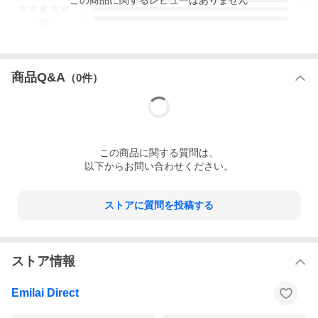
●ライン出力仕様：
2
1
RCA出力：L + R = 2.2Vrms + 2.2Vrms（1kHz@10kΩ）
-
件
XLR出力：L + R = 4.4Vrms + 4.4Vrms（1kHz@10kΩ）
●周波数特性：20Hz~65kHz（減衰＜2.9dB）
●S/N比：≧119dB（A特性、XLR出力）
●ノイズフロア：＜5.1μV（A特性、XLR出力）
商品Q&A
●THD+N：＜0.015%（1kHz/0dB@10kΩ、XLR出力）
（
0
件）
●寸法、重量：約210 x 188 x 42 mm（脚部を含む）、約760g
●付属品：赤外線リモコン／AC電源コード／赤白RCAオーディオ
ケーブル
この
商品
に関する質問は、
以下からお問い合わせください。
ストアに質問を投稿する
ストア情報
Emilai Direct