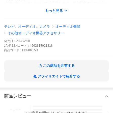
●NOS/OSデュアルモードで二倍楽しめる、独自開発のフルバラン
ス24bit R2R DAC回路
もっと見る
●グローバル10バンドPEQを搭載。AUTO EQによりさらに便利に
●カスタムLCDディスプレイで、一目でわかる曲情報
●フルバランスオーディオ回路
●AC/DCデュアル電源設計
テレビ、オーディオ、カメラ
オーディオ機器
●有線と無線、二つのハイレゾ認証で保証された確かな品質
その他オーディオ機器アクセサリー
【スペック】
●メインコントローラー：ESP32-S3
発売日：
2026/2/20
●DAC：独自開発フルバランス24bit R2R DAC回路
JAN/ISBNコード：
4562314021318
●USBコントローラー：XMOS XU316
商品
コード：
FIO-BR15R
●Bluetoothチップ：Qualcomm QCC5181
●Bluetoothバージョン：Bluetooth 6.0
●Bluetoothコーデック：LC3、SBC、AAC、aptX、aptX HD、aptX
Adaptive、aptX Lossless、LDAC
この商品を共有する
●対応サンプリングレート：
USB DAC：384kHz/32bit、DSD256
同軸デジタル入力：192kHz/24bit、DSD64
アフィリエイトで紹介する
光デジタル入力：96kHz/24bit、DSD64
●音声入力：Bluetooth、USB Type-C×2、同軸デジタル(入出力兼
用)、光デジタル
●音声出力：
商品レビュー
アナログ：RCA×2、XLR×1
デジタル：同軸デジタル(入出力兼用)、光デジタル
●デジタル入力仕様：
-.--
5
同軸デジタル入力：192kHz/24bit、DSD64
4
光デジタル入力：192kHz/24bit、DSD64
この
商品
に関するレビューはありません
3