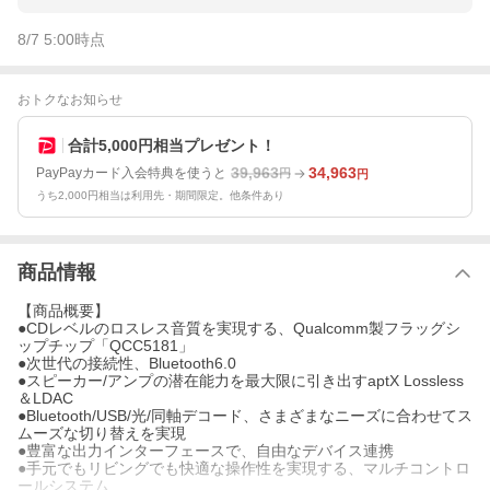
8/7 5:00
時点
おトクなお知らせ
合計5,000円相当プレゼント！
39,963
34,963
PayPayカード入会特典を使うと
円
円
うち2,000円相当は利用先・期間限定。他条件あり
商品情報
【商品概要】
●CDレベルのロスレス音質を実現する、Qualcomm製フラッグシ
ップチップ「QCC5181」
●次世代の接続性、Bluetooth6.0
●スピーカー/アンプの潜在能力を最大限に引き出すaptX Lossless
＆LDAC
●Bluetooth/USB/光/同軸デコード、さまざまなニーズに合わせてス
ムーズな切り替えを実現
●豊富な出力インターフェースで、自由なデバイス連携
●手元でもリビングでも快適な操作性を実現する、マルチコントロ
ールシステム