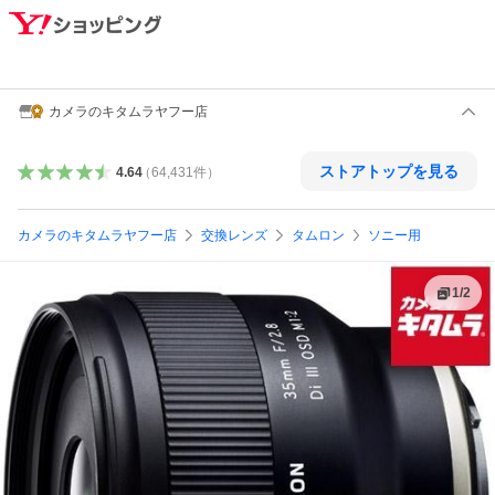
カメラのキタムラヤフー店
ストアトップを見る
4.64
（
64,431
件
）
カメラのキタムラヤフー店
交換レンズ
タムロン
ソニー用
1
/
2