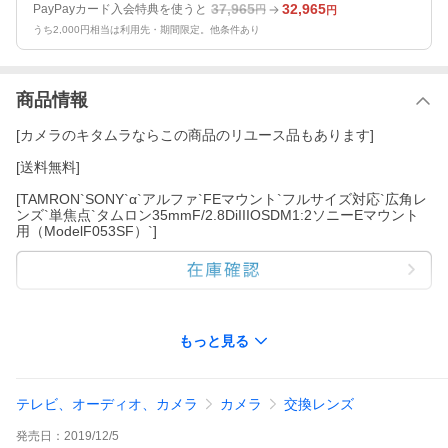
37,965
32,965
PayPayカード入会特典を使うと
円
円
うち2,000円相当は利用先・期間限定。他条件あり
商品情報
[カメラのキタムラならこの商品のリユース品もあります]
[送料無料]
[TAMRON`SONY`α`アルファ`FEマウント`フルサイズ対応`広角レ
ンズ`単焦点`タムロン35mmF/2.8DiIIIOSDM1:2ソニーEマウント
用（ModelF053SF）`]
もっと見る
テレビ、オーディオ、カメラ
カメラ
交換レンズ
発売日：
2019/12/5