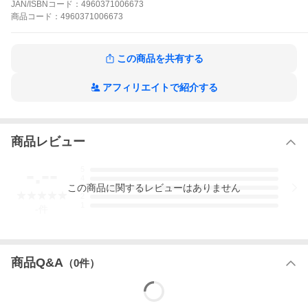
JAN/ISBNコード：
4960371006673
商品
コード：
4960371006673
・レンズフィルターをご購入の方はこちら
この商品を共有する
【製品特徴】
アフィリエイトで紹介する
■「寄って撮る」をとことん楽しむ、並外れた近接撮影能力
■機動力に長けた小型軽量・フィルター径67mmシステム
■高解像デジタルカメラに対応する優れた解像性能
■使い勝手を考慮した長さ64mm
■静音DCモーター「OSD（Optimized Silent Drive）」を採用
商品レビュー
■快適な撮影をサポートする簡易防滴構造・防汚コート
■ファストハイブリッドAF、瞳AFなどカメラの主な機能に対応
【製品仕様】
-.--
5
●フィルターサイズ：67mm
4
●質量：210g
この
商品
に関するレビューはありません
3
2
●長さ：64mm
1
-
件
●最大径：73mm
●レンズ構成：8群9枚
●最小絞り：F22
●最短撮影距離：0.15m
●最大撮影倍率：1:2
商品Q&A
（
0
件）
●絞り羽根：7枚（円形絞り）
＜レンズフード付＞