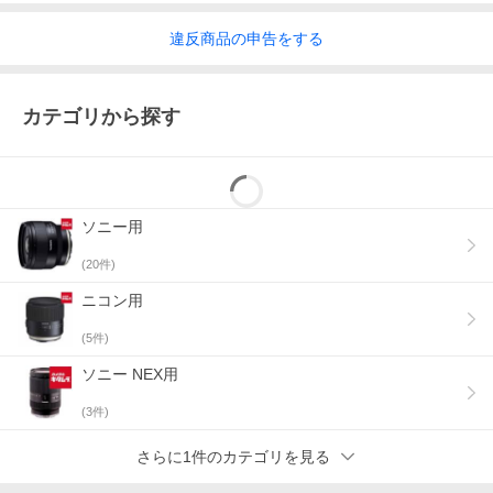
違反
商品の
申告をする
カテゴリから探す
ソニー用
(
20
件)
ニコン用
(
5
件)
ソニー NEX用
(
3
件)
さらに1件のカテゴリを見る