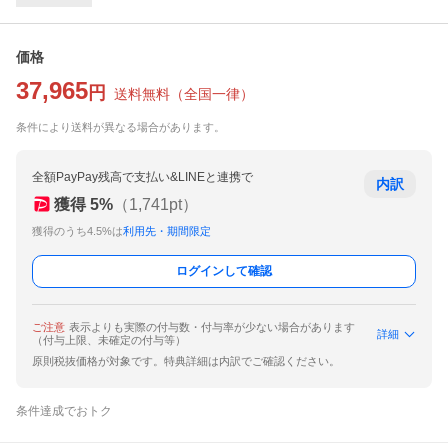
価格
37,965
円
送料無料
（
全国一律
）
条件により送料が異なる場合があります。
全額PayPay残高で支払い&LINEと連携で
内訳
獲得
5
%
（
1,741
pt）
獲得のうち4.5%は
利用先・期間限定
ログインして確認
ご注意
表示よりも実際の付与数・付与率が少ない場合があります
詳細
（付与上限、未確定の付与等）
原則税抜価格が対象です。特典詳細は内訳でご確認ください。
条件達成でおトク