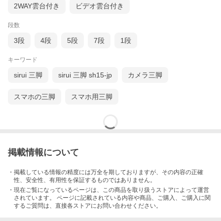
2WAY雲台付き
ビデオ雲台付き
段数
3段
4段
5段
7段
1段
キーワード
sirui 三脚
sirui 三脚 sh15-jp
カメラ三脚
スマホの三脚
スマホ用三脚
掲載情報について
・掲載している情報の精度には万全を期しておりますが、その内容の正確
性、安全性、有用性を保証するものではありません。
・現在ご覧になっているページは、この
商品
を取り扱うストアによって運営
されています。 ページに記載されている内容
や商品、ご購入
、ご購入に関
するご質問は、直接各ストアにお問い合わせください。