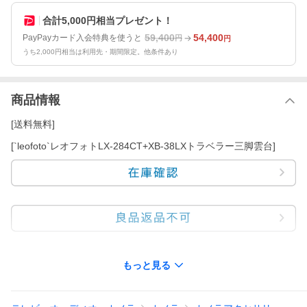
合計5,000円相当プレゼント！
59,400
54,400
PayPayカード入会特典を使うと
円
円
うち2,000円相当は利用先・期間限定。他条件あり
商品情報
[送料無料]
[`leofoto`レオフォトLX-284CT+XB-38LXトラベラー三脚雲台]
【製品特徴】
もっと見る
■CNC削り出し10層カーボンファイバーチューブを使用
■取り外し可能なセンターポールが特徴的なアーバンシリーズ三脚
■軽量・頑丈、なおかつ旅行に最適な折り畳み収納も可能