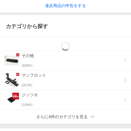
違反
商品の
申告をする
カテゴリから探す
その他
(
809
件)
マンフロット
(
267
件)
ジッツオ
(
100
件)
さらに4件のカテゴリを見る