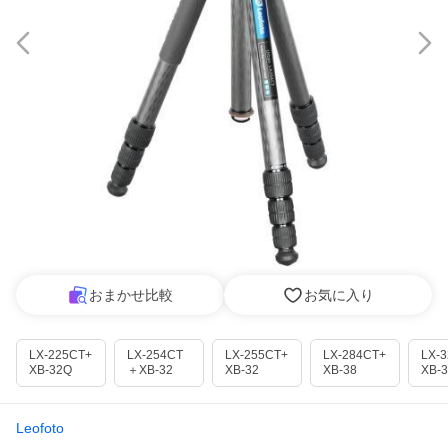
おまかせ比較
お気に入り
LX-225CT+
LX-254CT
LX-255CT+
LX-284CT+
LX-
XB-32Q
＋XB-32
XB-32
XB-38
XB-
Leofoto