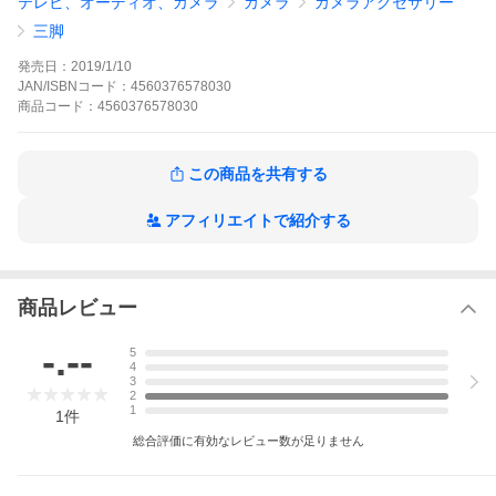
テレビ、オーディオ、カメラ
カメラ
カメラアクセサリー
【製品仕様】
●商品名：LX-284CT+XB-38
三脚
●段数：4
●脚径：28/25/22/19(mm)
発売日：
2019/1/10
●全伸長：1563mm
JAN/ISBNコード：
4560376578030
●収納高：460mm
商品
コード：
4560376578030
●最低高：113mm
●質量：1.272kg
●耐荷質量：10kg
●雲台取付ネジ：UNC3/8（太ネジ）
この商品を共有する
●付属品：専用メンテナンス工具、専用キャリーバッグ、スパイク
石突
アフィリエイトで紹介する
●雲台ボール径：38mm
●雲台ベース径：46mm
●雲台高さ：97mm
●雲台耐荷質量：20kg
商品レビュー
●雲台質量：368g
※詳しくはメーカーサイトをご確認下さい。
-.--
5
4
3
2
1
1
件
総合評価に有効なレビュー数が足りません