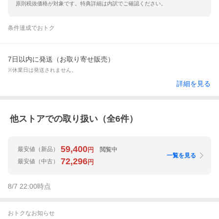
原則税抜価格が対象です。特典詳細は内訳でご確認ください。
条件達成でおトク
7日以内に発送（お取り寄せ販売）
※休業日は発送されません。
詳細を見る
他ストアでの取り扱い（全
6
件）
59,400
最安値
（新品）
閲覧中
円
一覧を見る
72,296
最安値
（中古）
円
8/7 22:00
時点
おトクなお知らせ