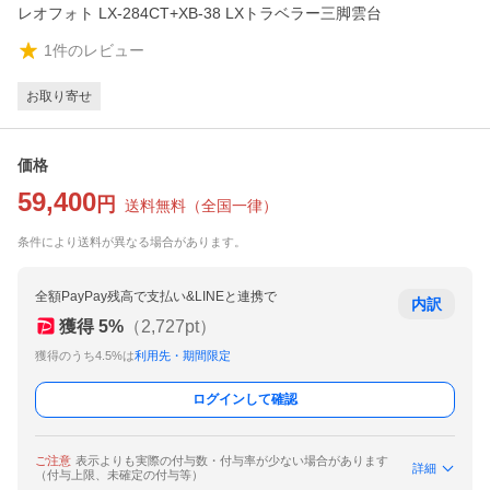
レオフォト LX-284CT+XB-38 LXトラベラー三脚雲台
1
件のレビュー
お取り寄せ
価格
59,400
円
送料無料
（
全国一律
）
条件により送料が異なる場合があります。
全額PayPay残高で支払い&LINEと連携で
内訳
獲得
5
%
（
2,727
pt）
獲得のうち4.5%は
利用先・期間限定
ログインして確認
ご注意
表示よりも実際の付与数・付与率が少ない場合があります
詳細
（付与上限、未確定の付与等）