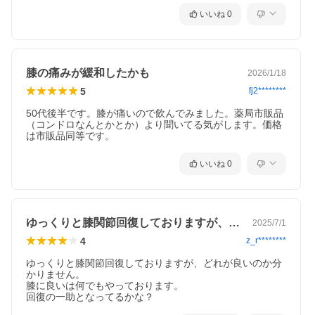
届出されたものです。ただし、特定保健用食品と異なり、消費者
いいね
0
庁長官による個別審査を受けたものではありません。
【広告文責】
株式会社テイクオン 050-6865-7541
膝の痛みが緩和したかも
2026/1/18
【発売元】
さくらフォレスト株式会社
5
fj2********
【原産国】
50代後半です。膝が痛いので飲んでみました。薬局市販品
日本
（コンドロなんとかとか）より聞いてる気がします。価格
は市販品同等です。
【商品区分】
機能性表示食品
いいね
0
【ご案内】
●メーカーの都合により事前の告知なく商品パッケージが変更され
る場合もあり、商品画像と実際にお届けする商品のパッケージ等
が異なる場合がございます。●当社では複数店舗を運営し他店舗で
も販売しております為、ご注文後に品切れのご案内をさせていた
ゆっくりと膝関節回復しておりますが、ど…
2025/7/1
だく場合がございます。あらかじめご了承下さいますようお願い
4
z_r********
致します。
ゆっくりと膝関節回復しておりますが、どれが良いのか分
かりません。

膝に良いは何でもやっております。
