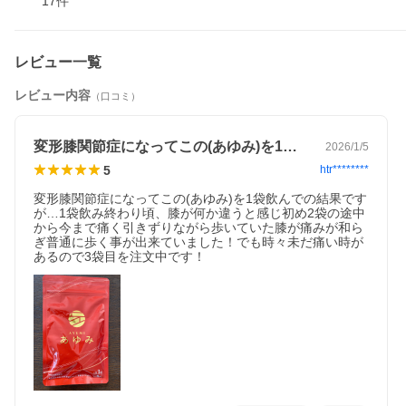
17
件
レビュー一覧
レビュー内容
（口コミ）
変形膝関節症になってこの(あゆみ)を1…
2026/1/5
5
htr********
変形膝関節症になってこの(あゆみ)を1袋飲んでの結果です
が…1袋飲み終わり頃、膝が何か違うと感じ初め2袋の途中
から今まで痛く引きずりながら歩いていた膝が痛みが和ら
ぎ普通に歩く事が出来ていました！でも時々未だ痛い時が
あるので3袋目を注文中です！
在庫状況により順次最新パッケージ品をお送りいたしております
が、ご指定はできませんので予めご了承ください。
※内容物は新旧パッケージによる変更はございません。
「あゆみ」は、ひざの違和感を軽減したい方におすすめのサプリ
メントです！
【2つの機能性関与成分を配合！】
1. サケ鼻軟骨由来プロテオグリカン