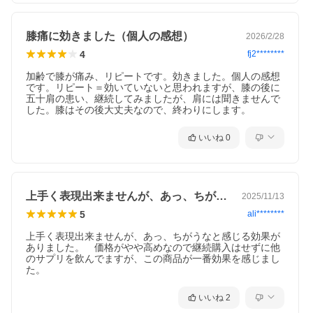
由来ポリメトキシフラボンは、年齢とともに低下する脚の筋力に
作用することにより、中高年の方の歩く力を維持することが報告
されています。ブラックジンジャー由来ポリメトキシフラボン
膝痛に効きました（個人の感想）
2026/2/28
は、日常活動時のエネルギー代謝において脂肪を消費しやすくす
る作用により、BMIが高め（BMI24以上30未満）の方の腹部の脂
4
fj2********
肪（内臓脂肪及び皮下脂肪）を減らす機能があることが報告され
ています。サケ鼻軟骨由来プロテオグリカンには、膝関節の不快
加齢で膝が痛み、リピートです。効きました。個人の感想
感を持つ方の軟骨成分の分解を抑え、関節軟骨の保護に役立ち、
です。リピート＝効いていないと思われますが、膝の後に
膝関節の可動性、日常生活における膝の動き（階段の上り下り、
五十肩の患い、継続してみましたが、肩には聞きませんで
歩く、立ち上がる、落ちたものを拾う、座っている）の改善に役
した。膝はその後大丈夫なので、終わりにします。
立ち、起床時の膝の違和感を軽減することが報告されています。
いいね
0
【一日摂取目安量】
3粒
【内容量】
22.5g（250mg × 90粒）
上手く表現出来ませんが、あっ、ちがうな…
2025/11/13
【お召し上がり方】
5
ali********
水またはぬるま湯などでお召し上がりください。
上手く表現出来ませんが、あっ、ちがうなと感じる効果が
【原材料名】
ありました。　価格がやや高めなので継続購入はせずに他
ブラックジンジャー抽出物（ブラックジンジャーエキス、デキス
のサプリを飲んでますが、この商品が一番効果を感じまし
トリン）（国内製造）、還元麦芽糖水飴、酵母（亜鉛含有）、プ
た。
ロテオグリカン含有サケ鼻軟骨抽出物（デキストリン、サケ鼻軟
骨抽出物）、難消化性デキストリン、澱粉、キャッツクローエキ
いいね
2
ス末、デビルズクローエキス末、海藻末、ミネラルイースト、鶏
軟骨抽出物（非変性II型コラーゲン含有）／セルロース、ビタミン