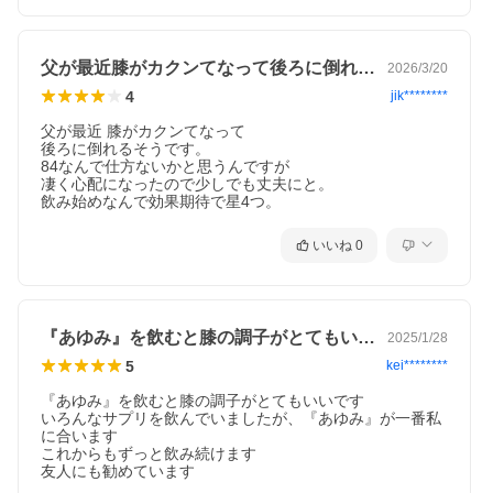
C、ビタミンB2、ステアリン酸カルシウム、ビタミンB6、微粒酸
化ケイ素、ピロリン酸第二鉄、ビタミンB12、ビタミンD3
【栄養成分表示】
※3粒（750mg）あたり
父が最近膝がカクンてなって後ろに倒れる…
2026/3/20
エネルギー/2.865kcal、たんぱく質/0.088g、脂質/0.021g、炭水化
4
jik********
物/0.581g、食塩相当量/0.002g、ブラックジンジャー由来ポリメ
トキシフラボン/12mgサケ鼻軟骨由来プロテオグリカン/10mg
父が最近 膝がカクンてなって

後ろに倒れるそうです。

【保存方法】
84なんで仕方ないかと思うんですが

直射日光や高温多湿を避け、お子さまの手の届かない所に保管し
凄く心配になったので少しでも丈夫にと。

てください。
飲み始めなんで効果期待で星4つ。
開封後はチャックをしっかり閉じて保存し、なるべく早くお召し
上がりください。
いいね
0
【ご使用上の注意】
●疾病の予防や治療の効果を期待して用いるものではありません。
●食生活は、主食、主菜、副菜を基本に、食事のバランスを。●原
材料をご参照の上、食物アレルギーのある方はお召し上がりをお
控え下さい。●体質や体調により、稀に合わない場合がございます
『あゆみ』を飲むと膝の調子がとてもいい…
2025/1/28
が、その場合はご使用をお控え下さい。●薬を服用あるいは通院中
の方、妊娠、授乳中の方は医師にご相談の上お召し上がりくださ
5
kei********
い。●体調に異変を感じた際は、速やかに摂取を中止し、医師に相
談してください。●一日摂取目安量をお守りください。●原料由来
『あゆみ』を飲むと膝の調子がとてもいいです

により、色調に変化が生じる場合がありますが、品質に問題はご
いろんなサプリを飲んでいましたが、『あゆみ』が一番私
ざいません。●本品は、疾病に罹患している者、未成年者、妊産婦
に合います

（妊娠を計画している者を含む。）及び授乳婦を対象に開発され
これからもずっと飲み続けます

た食品ではありません。●本品は、事業者の責任において特定の保
友人にも勧めています
健の目的が期待できる旨を表示するものとして、消費者庁長官に