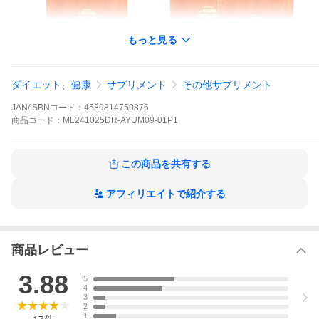
もっと見る
ダイエット、健康
サプリメント
その他サプリメント
1袋
JAN/ISBNコード：
4589814750876
2袋セット
商品
コード：
ML241025DR-AYUM09-01P1
この商品を共有する
アフィリエイトで紹介する
商品レビュー
3袋セット
3.88
5
4
3
2
1