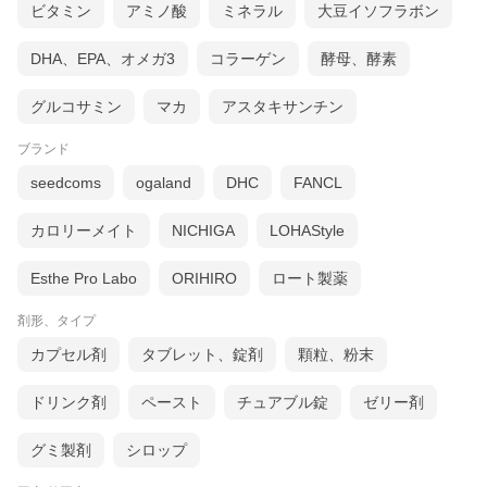
ビタミン
アミノ酸
ミネラル
大豆イソフラボン
DHA、EPA、オメガ3
コラーゲン
酵母、酵素
グルコサミン
マカ
アスタキサンチン
ブランド
seedcoms
ogaland
DHC
FANCL
カロリーメイト
NICHIGA
LOHAStyle
Esthe Pro Labo
ORIHIRO
ロート製薬
剤形、タイプ
カプセル剤
タブレット、錠剤
顆粒、粉末
ドリンク剤
ペースト
チュアブル錠
ゼリー剤
グミ製剤
シロップ