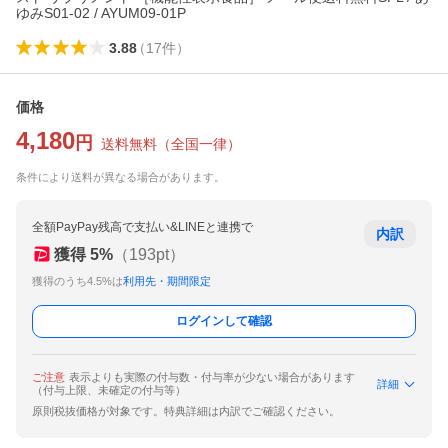
ゆみS01-02 / AYUM09-01P
3.88
（
17
件
）
価格
4,180
円
送料無料
（
全国一律
）
条件により送料が異なる場合があります。
全額PayPay残高で支払い&LINEと連携で
内訳
獲得
5
%
（
193
pt）
獲得のうち4.5%は
利用先・期間限定
ログインして確認
ご注意
表示よりも実際の付与数・付与率が少ない場合があります
詳細
（付与上限、未確定の付与等）
原則税抜価格が対象です。特典詳細は内訳でご確認ください。