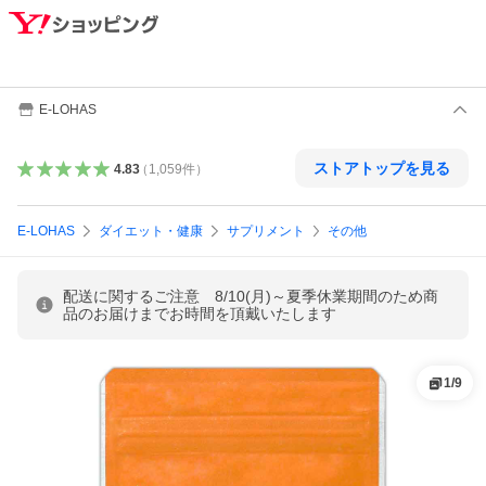
E-LOHAS
ストアトップを見る
4.83
（
1,059
件
）
E-LOHAS
ダイエット・健康
サプリメント
その他
配送に関するご注意 8/10(月)～夏季休業期間のため商
品のお届けまでお時間を頂戴いたします
1
/
9