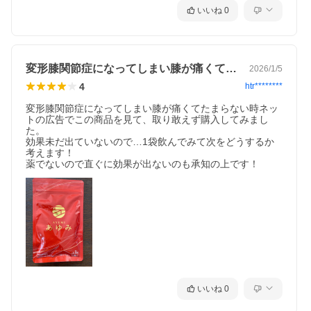
階段の上り下り・歩く・しゃがむなどの日常生活における
いいね
0
ひざの動きをサポートします。
2. ブラックジンジャー由来ポリメトキシフラボン
年齢とともに低下する脚の筋力にアプローチし、中高年の方の歩
く力を維持することが報告されています。また、BMIが高めの方
変形膝関節症になってしまい膝が痛くてた…
2026/1/5
の内臓脂肪や皮下脂肪を減らすのを助けます。
4
htr********
他にも「キャッツクロー」「デビルクロー」「ビタミンD」「カル
シウム」など、17種類のサポート成分をたっぷり配合！
変形膝関節症になってしまい膝が痛くてたまらない時ネッ
トの広告でこの商品を見て、取り敢えず購入してみまし
「朝ひざに違和感を感じる」「階段の上り下りが辛い」などのお
た。

悩みをお持ちの方は「あゆみ」をぜひお試しください！
効果未だ出ていないので…1袋飲んでみて次をどうするか
考えます！

薬でないので直ぐに効果が出ないのも承知の上です！
【名称】
ブラックジンジャーエキス末含有加工食品
【機能性関与成分】
ブラックジンジャー由来ポリメトキシフラボン、サケ鼻軟骨由来
プロテオグリカン
【届出番号】
G516
【届出表示】
いいね
0
本品にはブラックジンジャー由来ポリメトキシフラボン及びサケ
鼻軟骨由来プロテオグリカンが含まれます。ブラックジンジャー