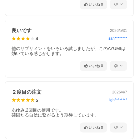
いいね
0
良いです
2026/5/31
4
san********
他のサプリメントをいろいろ試しましたが、このAYUMIは
効いている感じがします。
いいね
0
２度目の注文
2026/4/7
5
igb********
あゆみ,2回目の使用です。

確固たる自信に繋がるよう期待しています。
いいね
0