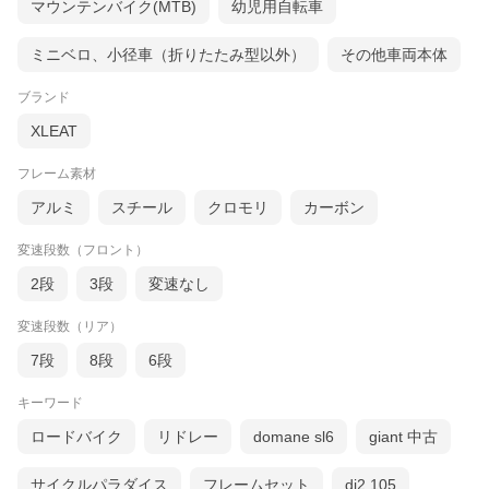
マウンテンバイク(MTB)
幼児用自転車
ミニベロ、小径車（折りたたみ型以外）
その他車両本体
ブランド
XLEAT
フレーム素材
アルミ
スチール
クロモリ
カーボン
変速段数（フロント）
2段
3段
変速なし
変速段数（リア）
7段
8段
6段
キーワード
ロードバイク
リドレー
domane sl6
giant 中古
サイクルパラダイス
フレームセット
di2 105