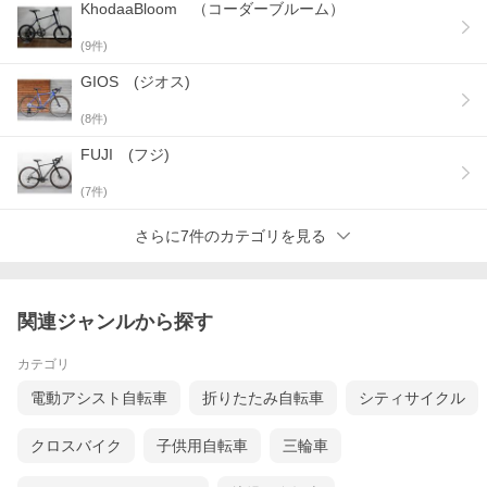
KhodaaBloom （コーダーブルーム）
(
9
件)
GIOS (ジオス)
(
8
件)
FUJI (フジ)
(
7
件)
さらに7件のカテゴリを見る
関連ジャンルから探す
カテゴリ
電動アシスト自転車
折りたたみ自転車
シティサイクル
クロスバイク
子供用自転車
三輪車