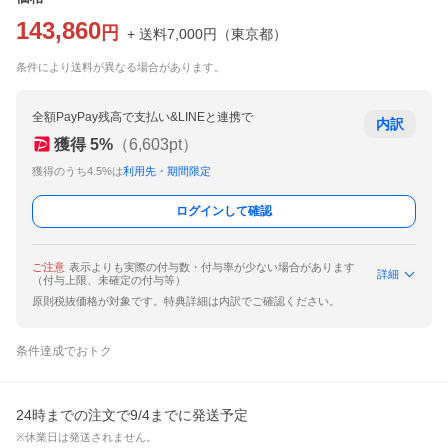
143,860
円
+ 送料
7,000
円
（
東京都
）
条件により送料が異なる場合があります。
全額PayPay残高で支払い&LINEと連携で
内訳
獲得
5
%
（
6,603
pt）
獲得のうち4.5%は
利用先・期間限定
ログインして確認
ご注意
表示よりも実際の付与数・付与率が少ない場合があります
詳細
（付与上限、未確定の付与等）
原則税抜価格が対象です。特典詳細は内訳でご確認ください。
条件達成でおトク
24時までの注文で9/4までに発送予定
※休業日は発送されません。