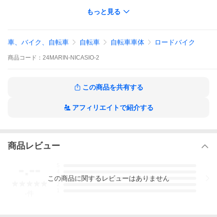
クランク ： FSA Omega MegaExo, 50/34T
もっと見る
カセット ： Shimano 10-Speed, 11-34T
ハンドル ： Marin Butted Alloy, Compact 12〓 Flared Drop
ステム： Marin 3D Forged Alloy
タイヤ ： WTB, Riddler Comp, 700Cx37, Folding Bead, Tubeless
車、バイク、自転車
自転車
自転車車体
ロードバイク
Ready
重 量 ： - kg
商品
コード：
24MARIN-NICASIO-2
2 × 10 speed
ペダルなし
この商品を共有する
アフィリエイトで紹介する
商品レビュー
-.--
5
4
この
商品
に関するレビューはありません
3
2
1
-
件