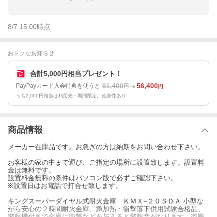
8/7 15:00
時点
おトクなお知らせ
合計5,000円相当プレゼント！
61,400
56,400
PayPayカード入会特典を使うと
円
円
うち2,000円相当は利用先・期間限定。他条件あり
商品情報
メーカー在庫品です。お急ぎの方は納期をお問い合わせ下さい。
お客様の家の中まで運び、ご指定の場所に設置致します。設置料
金は無料です。
設置料金無料の条件はパソコン版で必ずご確認下さい。
※設置日はお電話で打合せ致します。
キングスーパーダイヤル式耐火金庫 ＫＭＸ−２０ＳＤＡ 小型な
がら安心の２時間耐火金庫、急加熱・衝撃落下併用試験合格品、
警報機付きで金庫に衝撃などを与えると警報音がなります。盗難