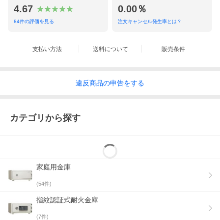
4.67
0.00％
84
件の評価を見る
注文キャンセル発生率とは？
支払い方法
送料について
販売条件
違反
商品の
申告をする
カテゴリから探す
家庭用金庫
(
54
件)
指紋認証式耐火金庫
(
7
件)