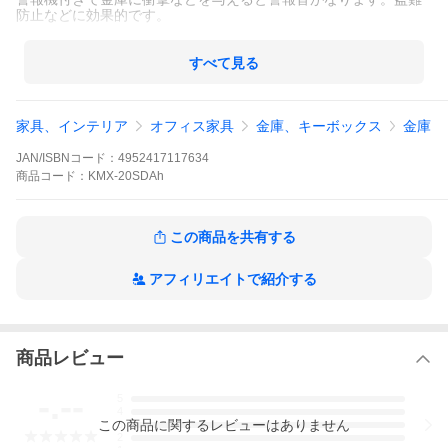
防止などに効果的です。
■鍵：キングスーパーダイヤル＋リバーシブル錠 ※鍵は2本つい
ています。
すべて見る
■外寸：幅504 × 奥行453 × 高さ392mm
■内寸：幅348 × 奥行257 × 高さ214mm
■内容量：２０リットル
家具、インテリア
オフィス家具
金庫、キーボックス
金庫
■標準重量：６２キロ
■商品カラー：オフホワイト
■トレー 4段
JAN/ISBNコード：
4952417117634
商品
コード：
KMX-20SDAh
この商品を共有する
アフィリエイトで紹介する
商品レビュー
-.--
5
4
この
商品
に関するレビューはありません
3
2