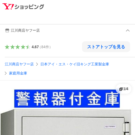
江川商店ヤフー店
ストアトップを見る
4.67
（
84
件
）
江川商店ヤフー店
日本アイ・エス・ケイ旧キング工業製金庫
家庭用金庫
1
/
4