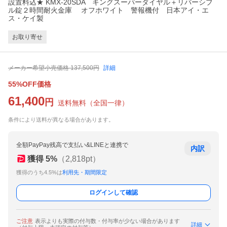
設置料込★ KMX-20SDA キングスーパーダイヤル＋リバーシブ
ル錠２時間耐火金庫 オフホワイト 警報機付 日本アイ・エ
ス・ケイ製
お取り寄せ
メーカー希望小売価格
137,500
円
詳細
55%OFF価格
61,400
円
送料無料
（
全国一律
）
条件により送料が異なる場合があります。
全額PayPay残高で支払い&LINEと連携で
内訳
獲得
5
%
（
2,818
pt）
獲得のうち4.5%は
利用先・期間限定
ログインして確認
ご注意
表示よりも実際の付与数・付与率が少ない場合があります
詳細