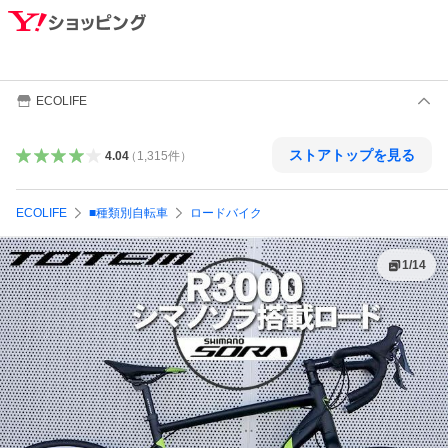
ECOLIFE
ストアトップを見る
4.04
（
1,315
件
）
ECOLIFE
■種類別自転車
ロードバイク
1
/
14