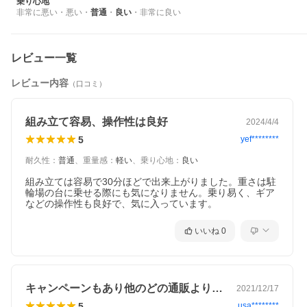
乗り心地
非常に悪い
・
悪い
・
普通
・
良い
・
非常に良い
レビュー一覧
レビュー内容
（口コミ）
組み立て容易、操作性は良好
2024/4/4
5
yef********
耐久性
：
普通
、
重量感
：
軽い
、
乗り心地
：
良い
組み立ては容易で30分ほどで出来上がりました。重さは駐
輪場の台に乗せる際にも気になりません。乗り易く、ギア
などの操作性も良好で、気に入っています。
いいね
0
キャンペーンもあり他のどの通販よりもお…
2021/12/17
5
usa********