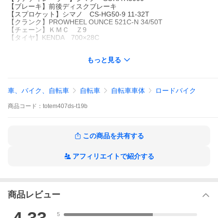
【ブレーキ】前後ディスクブレーキ
【スプロケット】シマノ CS-HG50-9 11-32T
【クランク】PROWHEEL OUNCE 521C-N 34/50T
【チェーン】ＫＭＣ Ｚ9
【タイヤ】KENDA 700×28C
【送料無料】（沖縄・離島を除く）
もっと見る
【ご注意】
※ライトと鍵のどちらかプレゼント(プレゼントを選択しない場合
は無しとなり、後日プレゼントご請求は受け付けません。）
車、バイク、自転車
自転車
自転車車体
ロードバイク
★プレゼント商品につきましては保証はございません。無くなり
次第終了とさせていただきます。
商品
コード：
totem407ds-t19b
※予告なしに最新の仕様に変更することがございます。
・出荷時：ハンドル、サドル、ペダル、フロントホイールは外し
た状態です。
この商品を共有する
・ブレーキや変速機などデリケートな部分は再調整が必要です。
・左ペダルは逆ネジですので、回す方向にご注意下さい。
アフィリエイトで紹介する
商品レビュー
5