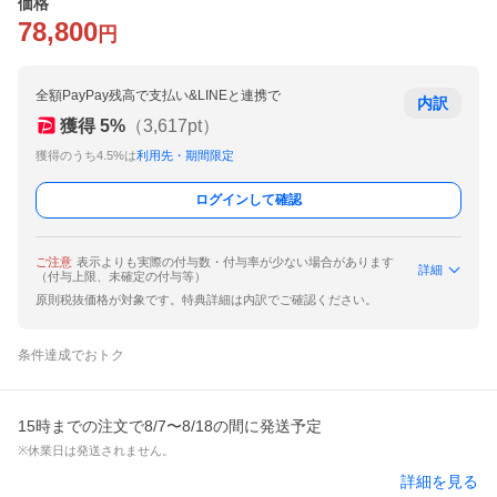
価格
78,800
円
全額PayPay残高で支払い&LINEと連携で
内訳
獲得
5
%
（
3,617
pt）
獲得のうち4.5%は
利用先・期間限定
ログインして確認
ご注意
表示よりも実際の付与数・付与率が少ない場合があります
詳細
（付与上限、未確定の付与等）
原則税抜価格が対象です。特典詳細は内訳でご確認ください。
条件達成でおトク
15時までの注文で8/7〜8/18の間に発送予定
※休業日は発送されません。
詳細を見る