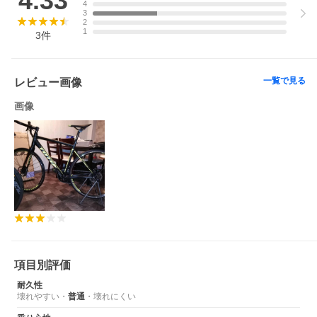
4.33
4
3
2
1
3
件
一覧で見る
レビュー画像
画像
項目別評価
耐久性
壊れやすい
・
普通
・
壊れにくい