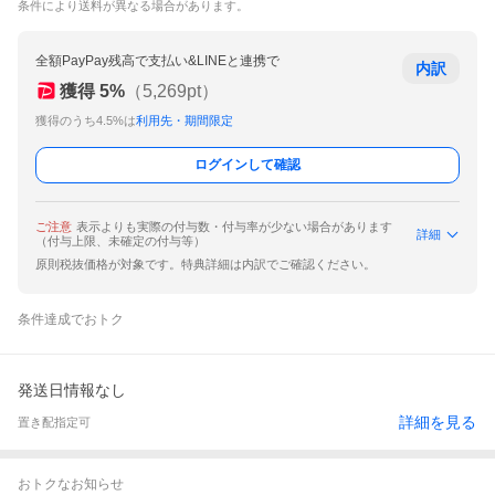
条件により送料が異なる場合があります。
全額PayPay残高で支払い&LINEと連携で
内訳
獲得
5
%
（
5,269
pt）
獲得のうち4.5%は
利用先・期間限定
ログインして確認
ご注意
表示よりも実際の付与数・付与率が少ない場合があります
詳細
（付与上限、未確定の付与等）
原則税抜価格が対象です。特典詳細は内訳でご確認ください。
条件達成でおトク
発送日情報なし
詳細を見る
置き配指定可
おトクなお知らせ