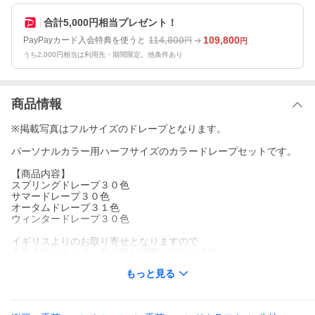
合計5,000円相当プレゼント！
114,800
109,800
PayPayカード入会特典を使うと
円
円
うち2,000円相当は利用先・期間限定。他条件あり
商品情報
※掲載写真はフルサイズのドレープとなります。
パーソナルカラー用ハーフサイズのカラードレープセットです。
【商品内容】
スプリングドレープ３０色
サマードレープ３０色
オータムドレープ３１色
ウィンタードレープ３０色
イギリスよりのお取り寄せとなりますので
入荷までに１〜２ヶ月前後お時間が掛かります。
※昨今の政界情勢の影響のため
もっと見る
イギリス本国で一部商品の生産が一時停止されています。
そのため通常よりもお届けまでにお時間が掛かる見込みです※
※PICSカラーアナリストの方は下記へ