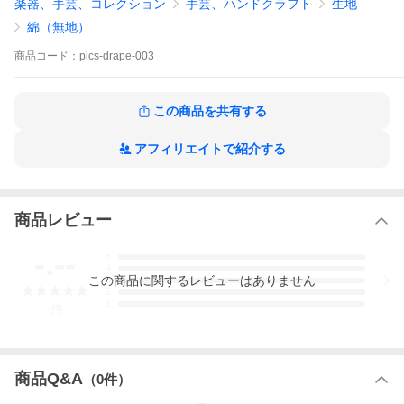
楽器、手芸、コレクション
手芸、ハンドクラフト
生地
https://store.shopping.yahoo.co.jp/ecoledemetier/pics-drape-007.
html
綿（無地）
商品
コード：
pics-drape-003
この商品を共有する
アフィリエイトで紹介する
商品レビュー
-.--
5
4
この
商品
に関するレビューはありません
3
2
1
-
件
商品Q&A
（
0
件）