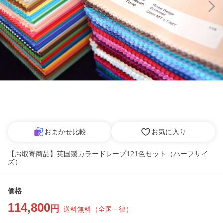
おまかせ比較
お気に入り
【お取寄商品】英国製カラードレープ121色セット（ハーフサイ
ズ）
価格
114,800
円
送料無料
（
全国一律
）