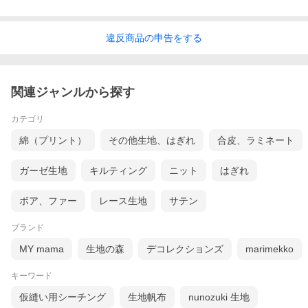
違反
商品の
申告をする
関連ジャンルから探す
カテゴリ
綿（プリント）
その他生地、はぎれ
合皮、ラミネート
ガーゼ生地
キルティング
ニット
はぎれ
ボア、ファー
レース生地
サテン
ブランド
MY mama
生地の森
デコレクションズ
marimekko
キーワード
仮縫い用シーチング
生地帆布
nunozuki 生地