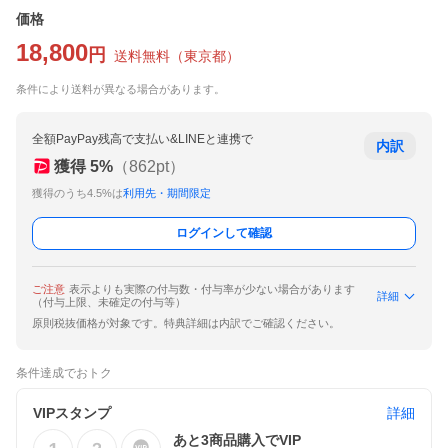
価格
18,800
円
送料無料
（
東京都
）
条件により送料が異なる場合があります。
全額PayPay残高で支払い&LINEと連携で
内訳
獲得
5
%
（
862
pt）
獲得のうち4.5%は
利用先・期間限定
ログインして確認
ご注意
表示よりも実際の付与数・付与率が少ない場合があります
詳細
（付与上限、未確定の付与等）
原則税抜価格が対象です。特典詳細は内訳でご確認ください。
条件達成でおトク
VIPスタンプ
詳細
あと
3
商品購入でVIP