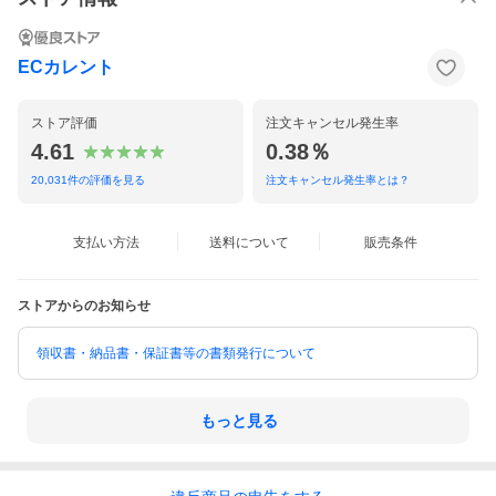
ダブルフットストレッチ
【独自機能】温浴背ヒーター
足裏ヒーター
メーカー保証
：1年
ECカレント
必要設置スペース
：幅 730×奥行 2000mm
寸法
：幅 730×高さ 1180×奥行 1340mm
質量
：約84kg
ストア評価
注文キャンセル発生率
付属品
：
4.61
0.38％
カンタン操作ガイド
日本ホームヘルス機器協会チラシ
20,031
件の評価を見る
注文キャンセル発生率とは？
組立てチラシ
搬入チラシ
アームレスト(左右)
六角レンチ
支払い方法
送料について
販売条件
アームレスト取付ネジ(4本+予備1本)
取扱説明書
保証書
ストアからのお知らせ
領収書・納品書・保証書等の書類発行について
もっと見る