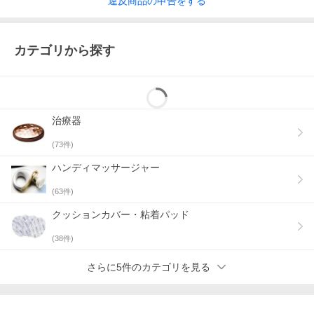
違反
商品の
申告をする
カテゴリから探す
治療器
(
73
件)
ハンディマッサージャー
(
63
件)
クッションカバー・粘着パッド
(
38
件)
さらに5件のカテゴリを見る