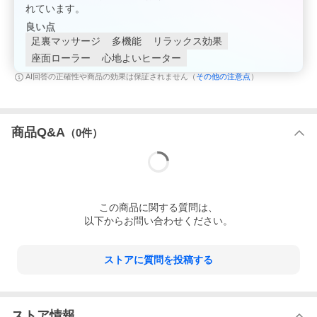
医療機器認証番号
：303AKBZX00104000
れています。
消費電力
：190W
良い点
コース数
：5分間全身コース5種、部位コース5種、7分間クイック
コース1種
足裏マッサージ
多機能
リラックス効果
マッサージ・操作方法
：カラー液晶リモコン
座面ローラー
心地よいヒーター
スピード調節
：○
タイマー
：約7、15分
その他の注意点
AI回答の正確性や商品の効果は保証されません（
）
リクライニング角度
：約122〜約154度
マッサージ機能
もむ：○
たたく：○
押す：○
商品Q&A
（
0
件）
背筋伸ばし幅
：○
もみ幅調節
：-
もみ玉上下移動範囲
：○
脚部同時マッサージ
：○
上下施療範囲
：-
左右施療範囲
：-
この
商品
に関する質問は、
上下1往復移動速さ
：-
材質
：PVCレザー
以下からお問い合わせください。
耐荷重量
：-kg
特長
ダブルセンシング・部位別強弱調節機能
ストアに質問を投稿する
お好みで選べる25タイプのもみ技
シーソー式アーム
アクティブウィング
アクティブモード
足裏ローラー、パワーバイブ
ストア情報