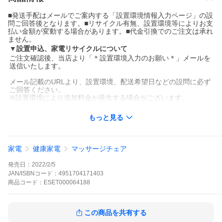
■発送手配はメールでご案内する「設置環境情報入力ページ」の設
問ご回答後となります。■リサイクル有無、設置環境等によりお支
払い金額が変動する場合があります。■代金引換でのご注文は承れ
ません。
▼設置申込、家電リサイクルについて
ご注文確認後、当店より「＊設置環境入力のお願い＊」メールを
送信いたします。
メール記載のURLより、設置環境、配送希望日などの設問に必ず
ご回答ください。
※設置環境により追加料金が発生する場合がございます。
※離島や山間部等、一部地域につきましては、追加の配送料金が
掛かる場合や、設置・工事などできない地域がございます。エリ
もっと見る
ア外の場合はキャンセルとさせていただきます。
家電リサイクルご希望の場合は、メールでご案内する「設置環境
情報入力ページ」よりお申し込みください。
家電
健康家電
マッサージチェア
※リサイクル回収対象は家電リサイクル法に定められた4品目
（テレビ・冷蔵庫・洗濯機（衣類乾燥機）・エアコン）に限りま
発売日：
2022/2/5
す。
JAN/ISBNコード：
4951704171403
※家電リサイクル料金、リサイクル回収費用が追加で発生しま
商品
コード：
ESET000064188
す。（追加料金は銀行振込等にてお支払いいただく場合がござい
ます。）
リサイクル料金と収集運搬料金について
この商品を共有する
※発送手配は、メールでご案内する「設置環境情報入力ページ」