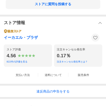
ストアに質問を投稿する
【メール便配送について】
こちらの商品は、自動出荷処理・メール便配送を行っておりま
す。
ストア情報
以下内容に関しまして、予めご了承くださいますようお願い致し
ます。
※「メール便」の商品は、お受け取りになれなかった場合、ポス
ト（郵便受け箱）または宅配ボックスに入らない場合、玄関前に
イーカエル・プラザ
置き配として配送されます。
※「メール便」は発送までに1~4日かかります。
※商品（購入数・サイズ）によっては「宅配便」で発送・配達が
ストア評価
注文キャンセル発生率
される場合がございます。
※「宅配便」となりましたご注文も発送までに1~4日かかります。
4.56
0.17％
話題の＼SunnyHug（サニーハグ）／シリーズ！
822
件の評価を見る
注文キャンセル発生率とは？
学校体操服の洗い替えに最適。入園・新学期・運動会
【肌触りと乾き】
支払い方法
送料について
販売条件
75％綿組成で綿の肌触りを実現しながら、運動後の汗はしっかり
吸収してくれます。
また適切な割合のポリエステル混合で乾きやすくなっています。
着心地とお手入れのしやすさの両方を重視しています。
違反
商品の
申告をする
また、お母さんたちの意見を参考に、子供たちが嫌がるチクチク
する首元のサイズネームを改良し、
肌触りの良い印字タイプのサイズネームに仕上げました。