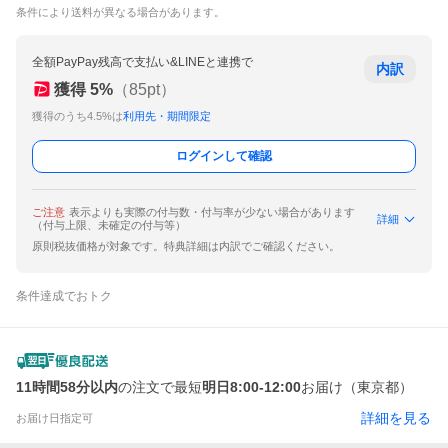
条件により送料が異なる場合があります。
全額PayPay残高で支払い&LINEと連携で
内訳
獲得
5
%
（
85
pt）
獲得のうち4.5%は
利用先・期間限定
ログインして確認
ご注意
表示よりも実際の付与数・付与率が少ない場合があります
詳細
（付与上限、未確定の付与等）
原則税抜価格が対象です。特典詳細は内訳でご確認ください。
条件達成でおトク
11時間58分以内
の注文で最短
明日8:00-12:00
お届け（東京都）
詳細を見る
お届け日指定可