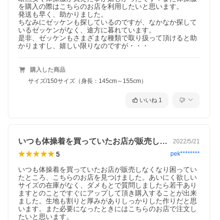
を購入の際はこちらのお店を利用したいと思います。

発送も早く、助かりました。

ちなみにゼッケンも探しているのですが、なかなか探して
いるゼッケンがなく、途方に暮れています。

是非、ゼッケンもさまざまな種類で取り扱って頂けると助
かりますし、嬉しい限りなのですが・・・
購入した商品
サイズ/150サイズ（身長：145cm～155cm）
いいね
1
いつも体操着を買っていたお店が販売しな…
2022/5/21
5
pek********
いつも体操着を買っていたお店が販売しなくなり困ってい
たところ、こちらのお店を見つけました。あいにく欲しい
サイズの在庫がなく、ダメもとで質問しましたら若干あり
ますとのことですぐにアップして頂き購入することが出来
ました。生地も割りと厚みがありしっかりした作りだと思
います。また必要になったときにはこちらのお店で注文し
たいと思います。