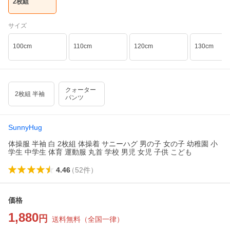
2枚組
サイズ
100cm
110cm
120cm
130cm
クォーター
2枚組 半袖
パンツ
SunnyHug
体操服 半袖 白 2枚組 体操着 サニーハグ 男の子 女の子 幼稚園 小
学生 中学生 体育 運動服 丸首 学校 男児 女児 子供 こども
4.46
（
52
件
）
価格
1,880
円
送料無料
（
全国一律
）