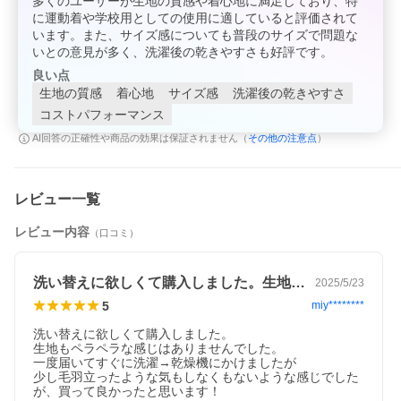
多くのユーザーが生地の質感や着心地に満足しており、特
に運動着や学校用としての使用に適していると評価されて
います。また、サイズ感についても普段のサイズで問題な
いとの意見が多く、洗濯後の乾きやすさも好評です。
良い点
生地の質感
着心地
サイズ感
洗濯後の乾きやすさ
コストパフォーマンス
その他の注意点
AI回答の正確性や商品の効果は保証されません（
）
レビュー一覧
レビュー内容
（口コミ）
洗い替えに欲しくて購入しました。生地も…
2025/5/23
5
miy********
洗い替えに欲しくて購入しました。

生地もペラペラな感じはありませんでした。

一度届いてすぐに洗濯→乾燥機にかけましたが

少し毛羽立ったような気もしなくもないような感じでした
が、買って良かったと思います！