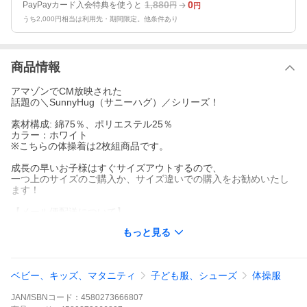
1,880
0
PayPayカード入会特典を使うと
円
円
うち2,000円相当は利用先・期間限定。他条件あり
商品情報
アマゾンでCM放映された
話題の＼SunnyHug（サニーハグ）／シリーズ！
素材構成: 綿75％、ポリエステル25％
カラー：ホワイト
※こちらの体操着は2枚組商品です。
成長の早いお子様はすぐサイズアウトするので、
一つ上のサイズのご購入か、サイズ違いでの購入をお勧めいたし
ます！
【メール便配送について】
こちらの商品は、自動出荷処理・メール便配送を行っておりま
もっと見る
す。
以下内容に関しまして、予めご了承くださいますようお願い致し
ます。
※「メール便」の商品は、お受け取りになれなかった場合、ポス
ベビー、キッズ、マタニティ
子ども服、シューズ
体操服
ト（郵便受け箱）または宅配ボックスに入らない場合、玄関前に
置き配として配送されます。
JAN/ISBNコード：
4580273666807
※「メール便」は発送までに1~4日かかります。