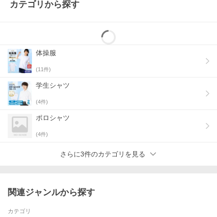
【厚みと透け感】
カテゴリから探す
定番の綿スムース仕様で表と裏は同じ編み方で肌触りが良いだけ
ではなく、程よい厚みで透けにくくなっています。
下に一枚着ても透けにくく、高学年の女の子も安心して着れま
す。
【首回り袖口の仕様】
体操服
襟や袖口はスパンテックス配合の伸びにくいリブ仕様となってい
ます。
(
11
件)
丈夫なダブルロック縫製でヨレヨレに崩れにくいです。
学生シャツ
【白さとサイズ】
黄色味でもない優しいキレイな白さです。青みが含んでいませ
(
4
件)
ん。
ポロシャツ
◆商品写真はできる限り実物の色に近づけるよう加工しておりま
すが、
お客様のお使いのモニター設定、お部屋の照明等により実際の商
(
4
件)
品と色味が異なる場合がございます。
◆生産時期により、色、サイズ、デザイン、素材の質感が多少が
さらに3件のカテゴリを見る
異なる場合がございます。あらかじめ御了承下さいませ。
関連ジャンルから探す
カテゴリ