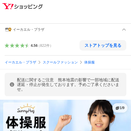
イーカエル・プラザ
ストアトップを見る
4.56
（
822
件
）
イーカエル・プラザ
スクールファッション
体操服
配送に関するご注意 熊本地震の影響で一部地域に配送
遅延・停止が発生しております。予めご了承くださいま
せ。
1
/
9