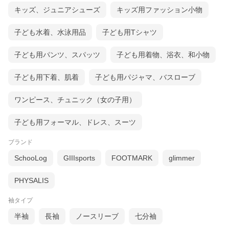
キッズ、ジュニアシューズ
キッズ用ファッション小物
子ども水着、水泳用品
子ども用Tシャツ
子ども用パンツ、スパッツ
子ども用着物、浴衣、和小物
子ども用下着、肌着
子ども用パジャマ、バスローブ
ワンピース、チュニック（女の子用）
子ども用フォーマル、ドレス、スーツ
ブランド
SchooLog
GIIIsports
FOOTMARK
glimmer
PHYSALIS
袖タイプ
半袖
長袖
ノースリーブ
七分袖