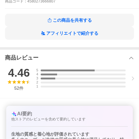
※商品（購入数・サイズ）によっては「宅配便」で発送・配達が
商品
コード：
4580273666807
される場合がございます。
※「宅配便」となりましたご注文も発送までに1~4日かかります。
この商品を共有する
アフィリエイトで紹介する
商品レビュー
4.46
5
4
3
2
1
52
件
AI要約
他ストアのレビューを含めて要約しています
生地の質感と着心地が評価されています