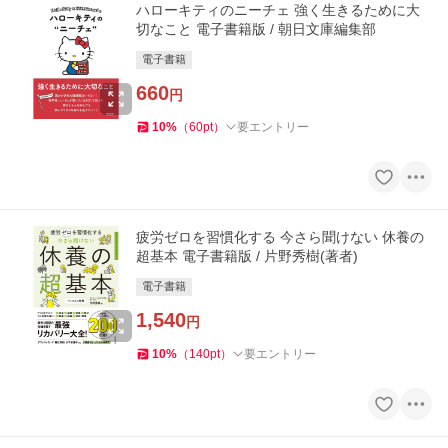
ハローキティのニーチェ 強く生きるために大
切なこと 電子書籍版 / 朝日文庫編集部
電子書籍
660
円
10
%
（
60
pt
）
要エントリー
疲労ゼロを習慣化する 今さら聞けない 休養の
超基本 電子書籍版 / 片野秀樹(著者)
電子書籍
1,540
円
10
%
（
140
pt
）
要エントリー