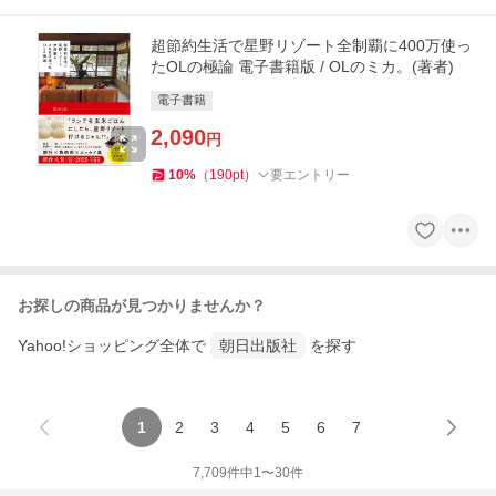
超節約生活で星野リゾート全制覇に400万使っ
たOLの極論 電子書籍版 / OLのミカ。(著者)
電子書籍
2,090
円
10
%
（
190
pt
）
要エントリー
お探しの商品が見つかりませんか？
Yahoo!ショッピング全体で
朝日出版社
を探す
1
2
3
4
5
6
7
7,709
件中
1
〜
30
件