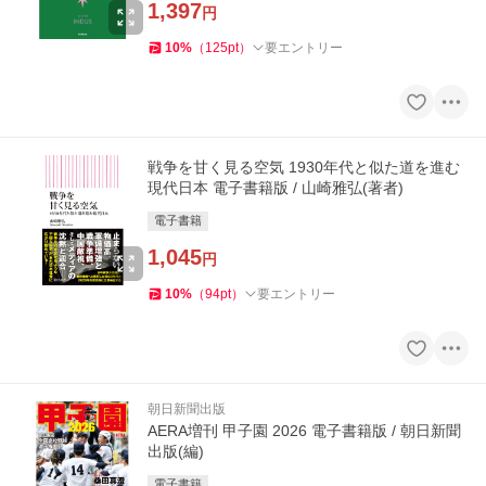
1,397
円
10
%
（
125
pt
）
要エントリー
戦争を甘く見る空気 1930年代と似た道を進む
現代日本 電子書籍版 / 山崎雅弘(著者)
電子書籍
1,045
円
10
%
（
94
pt
）
要エントリー
朝日新聞出版
AERA増刊 甲子園 2026 電子書籍版 / 朝日新聞
出版(編)
電子書籍