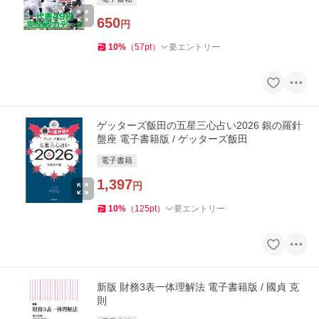
650
円
10
%
（
57
pt
）
要エントリー
ゲッターズ飯田の五星三心占い2026 銀の羅針
盤座 電子書籍版 / ゲッターズ飯田
電子書籍
1,397
円
10
%
（
125
pt
）
要エントリー
新版 財務3表一体理解法 電子書籍版 / 國貞 克
則