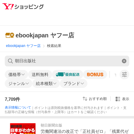
ebookjapan ヤフー店
ebookjapan ヤフー店
検索結果
価格帯
送料無料
すべての条
ジャンル
絵本種類
ブランド
7,709
件
おすすめ順
表示
表示情報について
｜ポイントは原則税抜価格を基準に付与されます｜ポイント・支
払額等の正確な情報（付与条件・上限等）はカートをご確認ください
朝日新聞出版
労働関連法の改正で「正社員ゼロ」「残業代ゼ