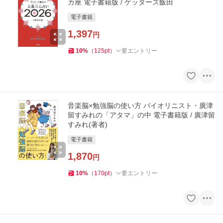
カ座 電子書籍版 / ゲッターズ飯田
電子書籍
1,397
円
10
%
（
125
pt
）
要エントリー
音楽脳×勉強脳の使い方 バイオリニスト・廣津
留すみれの「アタマ」の中 電子書籍版 / 廣津留
すみれ(著者)
電子書籍
1,870
円
10
%
（
170
pt
）
要エントリー