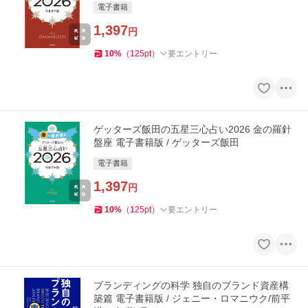
電子書籍
1,397
円
10
%
（
125
pt
）
要エントリー
ゲッターズ飯田の五星三心占い2026 金の羅針
盤座 電子書籍版 / ゲッターズ飯田
電子書籍
1,397
円
10
%
（
125
pt
）
要エントリー
ブランディングの科学 独自のブランド資産構
築篇 電子書籍版 / ジェニー・ロマニウク/前平