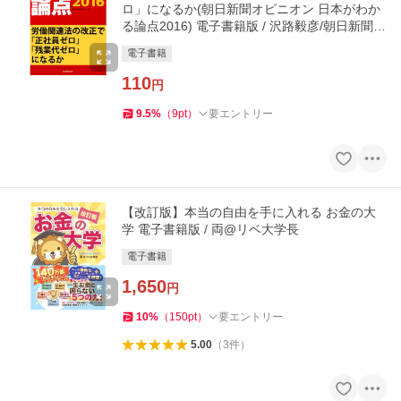
ロ」になるか(朝日新聞オピニオン 日本がわか
る論点2016) 電子書籍版 / 沢路毅彦/朝日新聞出
版
電子書籍
110
円
9.5
%
（
9
pt
）
要エントリー
【改訂版】本当の自由を手に入れる お金の大
学 電子書籍版 / 両@リベ大学長
電子書籍
1,650
円
10
%
（
150
pt
）
要エントリー
5.00
（
3
件
）