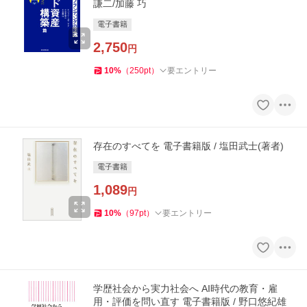
謙二/加藤 巧
電子書籍
2,750
円
10
%
（
250
pt
）
要エントリー
存在のすべてを 電子書籍版 / 塩田武士(著者)
電子書籍
1,089
円
10
%
（
97
pt
）
要エントリー
学歴社会から実力社会へ AI時代の教育・雇
用・評価を問い直す 電子書籍版 / 野口悠紀雄