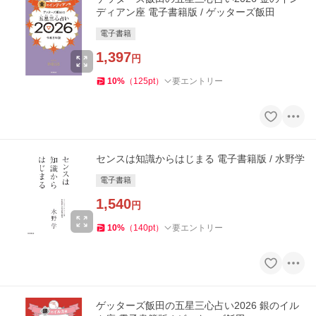
ディアン座 電子書籍版 / ゲッターズ飯田
電子書籍
1,397
円
10
%
（
125
pt
）
要エントリー
センスは知識からはじまる 電子書籍版 / 水野学
電子書籍
1,540
円
10
%
（
140
pt
）
要エントリー
ゲッターズ飯田の五星三心占い2026 銀のイル