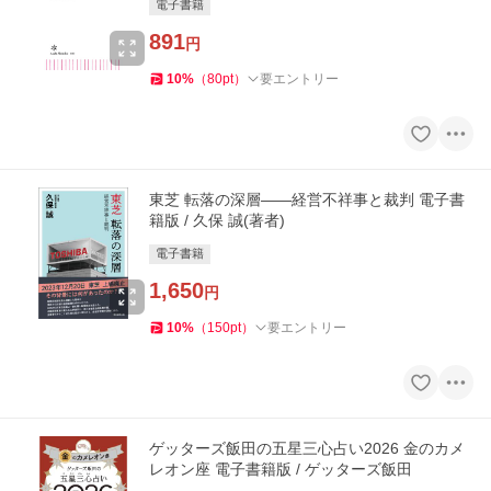
電子書籍
891
円
10
%
（
80
pt
）
要エントリー
東芝 転落の深層――経営不祥事と裁判 電子書
籍版 / 久保 誠(著者)
電子書籍
1,650
円
10
%
（
150
pt
）
要エントリー
ゲッターズ飯田の五星三心占い2026 金のカメ
レオン座 電子書籍版 / ゲッターズ飯田