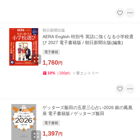
朝日新聞出版
AERA English 特別号 英語に強くなる小学校選
び 2027 電子書籍版 / 朝日新聞出版(編集)
電子書籍
1,760
円
10
%
（
160
pt
）
要エントリー
ゲッターズ飯田の五星三心占い2026 銀の鳳凰
座 電子書籍版 / ゲッターズ飯田
電子書籍
1,397
円