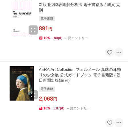
新版 財務3表図解分析法 電子書籍版 / 國貞 克
則
電子書籍
891
円
10
%
（
80
pt
）
要エントリー
AERA Art Collection フェルメール 真珠の耳飾
りの少女展 公式ガイドブック 電子書籍版 / 朝
日新聞出版(編者)
電子書籍
2,068
円
10
%
（
187
pt
）
要エントリー