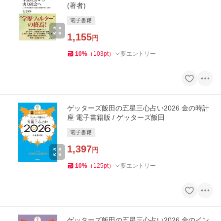
(著者)
電子書籍
1,155
円
10
%
（
103
pt
）
要エントリー
ゲッターズ飯田の五星三心占い2026 金の時計
座 電子書籍版 / ゲッターズ飯田
電子書籍
1,397
円
10
%
（
125
pt
）
要エントリー
ゲッターズ飯田の五星三心占い2026 金のイン