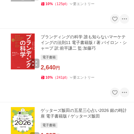
10
%
（
125
pt
）
要エントリー
ブランディングの科学 誰も知らないマーケテ
イングの法則11 電子書籍版 / 著:バイロン・シ
ャープ 訳:前平謙二 監:加藤巧
電子書籍
2,640
円
10
%
（
241
pt
）
要エントリー
ゲッターズ飯田の五星三心占い2026 銀の時計
座 電子書籍版 / ゲッターズ飯田
電子書籍