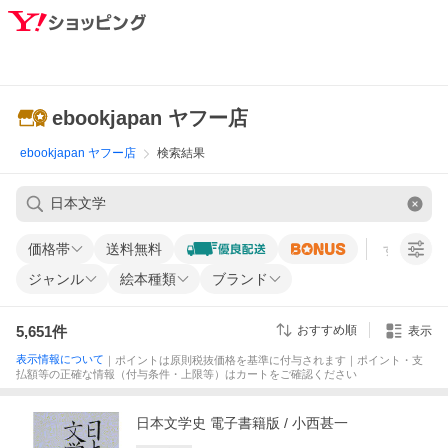
ebookjapan ヤフー店
ebookjapan ヤフー店
検索結果
価格帯
送料無料
すべての条
ジャンル
絵本種類
ブランド
5,651
件
おすすめ順
表示
表示情報について
｜ポイントは原則税抜価格を基準に付与されます｜ポイント・支
払額等の正確な情報（付与条件・上限等）はカートをご確認ください
日本文学史 電子書籍版 / 小西甚一