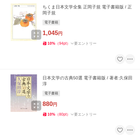
ちくま日本文学全集 正岡子規 電子書籍版 / 正
岡子規
電子書籍
1,045
円
10
%
（
94
pt
）
要エントリー
日本文学の古典50選 電子書籍版 / 著者:久保田
淳
電子書籍
880
円
10
%
（
80
pt
）
要エントリー