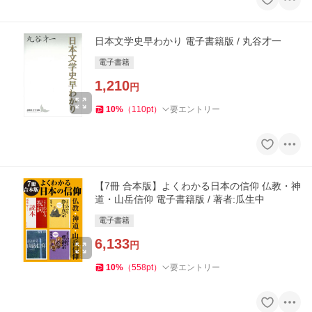
日本文学史早わかり 電子書籍版 / 丸谷才一
電子書籍
1,210
円
10
%
（
110
pt
）
要エントリー
【7冊 合本版】よくわかる日本の信仰 仏教・神
道・山岳信仰 電子書籍版 / 著者:瓜生中
電子書籍
6,133
円
10
%
（
558
pt
）
要エントリー