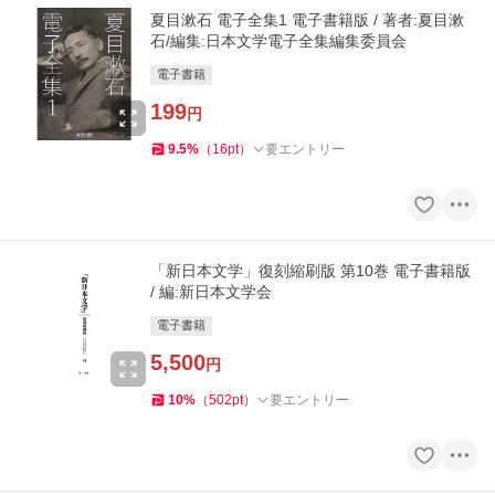
夏目漱石 電子全集1 電子書籍版 / 著者:夏目漱
石/編集:日本文学電子全集編集委員会
電子書籍
199
円
9.5
%
（
16
pt
）
要エントリー
「新日本文学」復刻縮刷版 第10巻 電子書籍版
/ 編:新日本文学会
電子書籍
5,500
円
10
%
（
502
pt
）
要エントリー