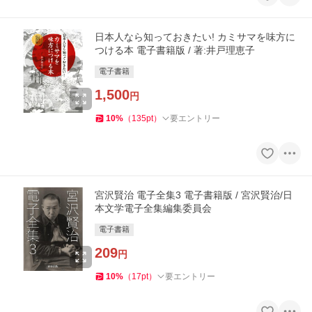
日本人なら知っておきたい! カミサマを味方に
つける本 電子書籍版 / 著:井戸理恵子
電子書籍
1,500
円
10
%
（
135
pt
）
要エントリー
宮沢賢治 電子全集3 電子書籍版 / 宮沢賢治/日
本文学電子全集編集委員会
電子書籍
209
円
10
%
（
17
pt
）
要エントリー