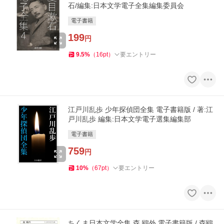
石/編集:日本文学電子全集編集委員会
電子書籍
199
円
9.5
%
（
16
pt
）
要エントリー
江戸川乱歩 少年探偵団全集 電子書籍版 / 著:江
戸川乱歩 編集:日本文学電子選集編集部
電子書籍
759
円
10
%
（
67
pt
）
要エントリー
ちくま日本文学全集 森 鴎外 電子書籍版 / 森鴎