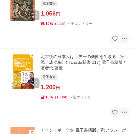
電子書籍
1,056
円
10
%
（
95
pt
）
要エントリー
定年後の日本人は世界一の楽園を生きる〈実
践・成功編〉(Hanada新書 017) 電子書籍版 /
著者:佐藤優
電子書籍
1,200
円
10
%
（
108
pt
）
要エントリー
アラン・ポー全集 電子書籍版 / 著:アラン・ポ