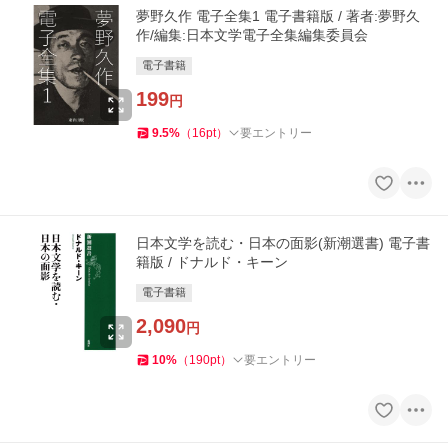
夢野久作 電子全集1 電子書籍版 / 著者:夢野久
作/編集:日本文学電子全集編集委員会
電子書籍
199
円
9.5
%
（
16
pt
）
要エントリー
日本文学を読む・日本の面影(新潮選書) 電子書
籍版 / ドナルド・キーン
電子書籍
2,090
円
10
%
（
190
pt
）
要エントリー