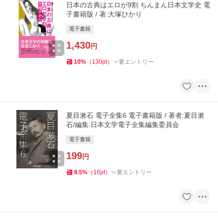
日本の古典はエロが9割 ちんまん日本文学史 電
子書籍版 / 著:大塚ひかり
電子書籍
1,430
円
10
%
（
130
pt
）
要エントリー
夏目漱石 電子全集6 電子書籍版 / 著者:夏目漱
石/編集:日本文学電子全集編集委員会
電子書籍
199
円
9.5
%
（
16
pt
）
要エントリー