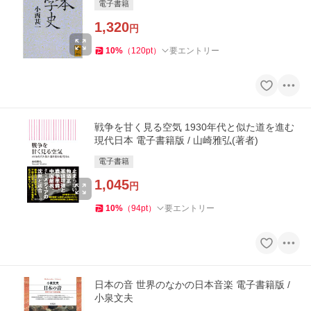
電子書籍
1,320
円
10
%
（
120
pt
）
要エントリー
戦争を甘く見る空気 1930年代と似た道を進む
現代日本 電子書籍版 / 山崎雅弘(著者)
電子書籍
1,045
円
10
%
（
94
pt
）
要エントリー
日本の音 世界のなかの日本音楽 電子書籍版 /
小泉文夫