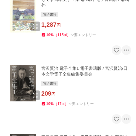
外
電子書籍
1,287
円
10
%
（
115
pt
）
要エントリー
宮沢賢治 電子全集1 電子書籍版 / 宮沢賢治/日
本文学電子全集編集委員会
電子書籍
209
円
10
%
（
17
pt
）
要エントリー