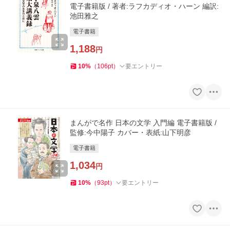
電子書籍版 / 著者:ラフカディオ・ハーン 編訳:
池田雅之
電子書籍
1,188
円
10
%
（
106
pt
）
要エントリー
まんがで名作 日本の文学 入門編 電子書籍版 /
監修:今中陽子 カバー・表紙:山下明彦
電子書籍
1,034
円
10
%
（
93
pt
）
要エントリー