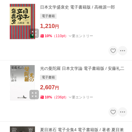
日本文学盛衰史 電子書籍版 / 高橋源一郎
電子書籍
1,210
円
10
%
（
110
pt
）
要エントリー
光の曼陀羅 日本文学論 電子書籍版 / 安藤礼二
電子書籍
2,607
円
10
%
（
236
pt
）
要エントリー
夏目漱石 電子全集4 電子書籍版 / 著者:夏目漱