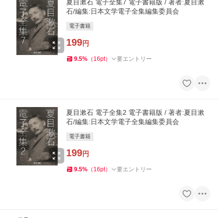
夏目漱石 電子全集7 電子書籍版 / 著者:夏目漱
石/編集:日本文学電子全集編集委員会
電子書籍
199
円
9.5
%
（
16
pt
）
要エントリー
夏目漱石 電子全集2 電子書籍版 / 著者:夏目漱
石/編集:日本文学電子全集編集委員会
電子書籍
199
円
9.5
%
（
16
pt
）
要エントリー