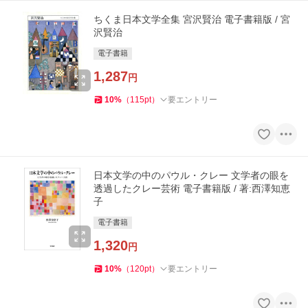
ちくま日本文学全集 宮沢賢治 電子書籍版 / 宮
沢賢治
電子書籍
1,287
円
10
%
（
115
pt
）
要エントリー
日本文学の中のパウル・クレー 文学者の眼を
透過したクレー芸術 電子書籍版 / 著:西澤知恵
子
電子書籍
1,320
円
10
%
（
120
pt
）
要エントリー