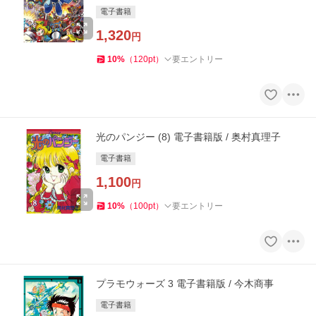
電子書籍
1,320
円
10
%
（
120
pt
）
要エントリー
光のパンジー (8) 電子書籍版 / 奥村真理子
電子書籍
1,100
円
10
%
（
100
pt
）
要エントリー
プラモウォーズ 3 電子書籍版 / 今木商事
電子書籍