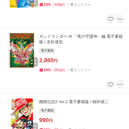
10
%
（
160
pt
）
要エントリー
ガンドランダー III 「竜の守護神」編 電子書籍
版 / 友杉達也
電子書籍
2,860
円
10
%
（
261
pt
）
要エントリー
餓狼伝説2 Vol.2 電子書籍版 / 細井雄二
電子書籍
990
円